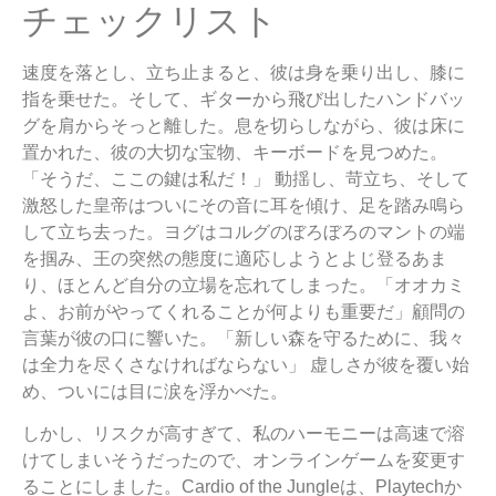
チェックリスト
速度を落とし、立ち止まると、彼は身を乗り出し、膝に
指を乗せた。そして、ギターから飛び出したハンドバッ
グを肩からそっと離した。息を切らしながら、彼は床に
置かれた、彼の大切な宝物、キーボードを見つめた。
「そうだ、ここの鍵は私だ！」 動揺し、苛立ち、そして
激怒した皇帝はついにその音に耳を傾け、足を踏み鳴ら
して立ち去った。ヨグはコルグのぼろぼろのマントの端
を掴み、王の突然の態度に適応しようとよじ登るあま
り、ほとんど自分の立場を忘れてしまった。「オオカミ
よ、お前がやってくれることが何よりも重要だ」顧問の
言葉が彼の口に響いた。「新しい森を守るために、我々
は全力を尽くさなければならない」 虚しさが彼を覆い始
め、ついには目に涙を浮かべた。
しかし、リスクが高すぎて、私のハーモニーは高速で溶
けてしまいそうだったので、オンラインゲームを変更す
ることにしました。Cardio of the Jungleは、Playtechか