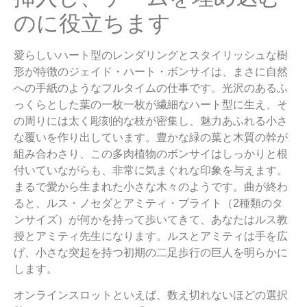
のに役立ちます
愛らしいハート型のレンダリングとスタイリッシュな樹
形が特徴のジェイド・ハート・ボンサイは、まさに自然
への手紙のようなフルタイムの仕事です。光沢のあるふ
っくらとした葉の一枚一枚が繊細なハート型に生え、そ
の周りには太く彫刻的な枝が密集し、魅力あふれる小さ
な覆いを作り出しています。豊かな緑の葉と木質の幹が
組み合わさり、この多肉植物のボンサイはしっかりと根
付いていながらも、非常に気まぐれな印象を与えます。
まるで愛から生まれた小さな木々のようです。曲が終わ
ると、ルス・ノセダとアミティ・ブライト（2種類のタ
ンサイズ）が何かを持って歩いてきて、あなたはルス教
授とアミティ先生になります。ルスとアミティは手を広
げ、小さな突起を持つ初期の二足歩行の巨人を明らかに
します。
オンラインスロットといえば、数え切れないほどの選択