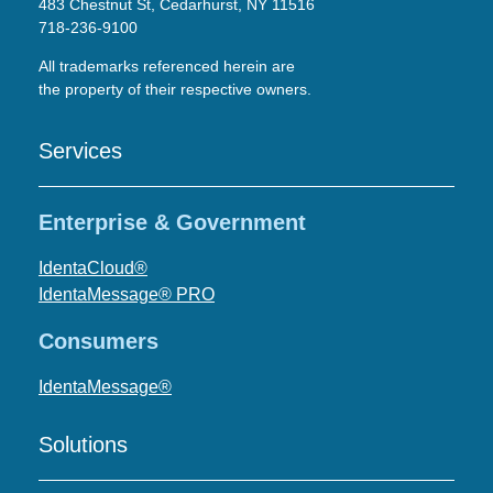
483 Chestnut St, Cedarhurst, NY 11516
718-236-9100
All trademarks referenced herein are
the property of their respective owners.
Services
Enterprise & Government
IdentaCloud®
IdentaMessage® PRO
Consumers
IdentaMessage®
Solutions