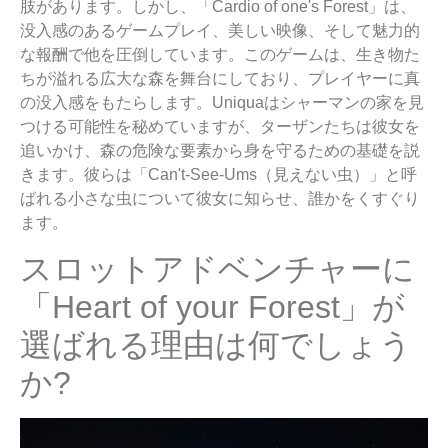
肢があります。しかし、「Cardio of one's Forest」は、
没入感のあるゲームプレイ、美しい映像、そして魅力的
な報酬で他を圧倒しています。このゲームは、生き物た
ちが溢れる広大な森を舞台にしており、プレイヤーに真
の没入感をもたらします。Uniquaはシャーマンの家を見
つける可能性を秘めていますが、ターザンたちは彼女を
追いかけ、森の危険な要素から身を守るための基礎を説
きます。彼らは「Can't-See-Ums（見えない虫）」と呼
ばれる小さな虫について彼女に知らせ、誰かをくすぐり
ます。
スロットアドベンチャーに
「Heart of your Forest」が
選ばれる理由は何でしょう
か?