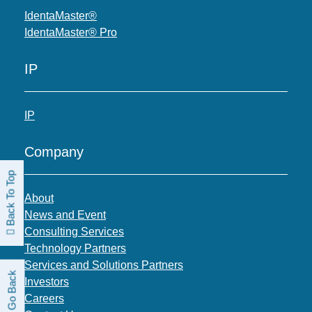
IdentaMaster®
IdentaMaster® Pro
IP
IP
Company
Back To Top
About
News and Event
Consulting Services
Technology Partners
Services and Solutions Partners
Go Back
Investors
Careers