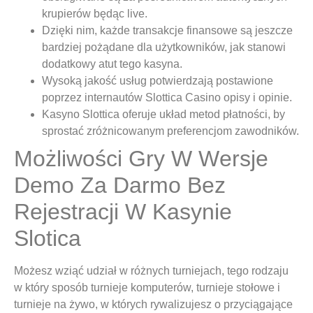
krupierów będąc live.
Dzięki nim, każde transakcje finansowe są jeszcze
bardziej pożądane dla użytkowników, jak stanowi
dodatkowy atut tego kasyna.
Wysoką jakość usług potwierdzają postawione
poprzez internautów Slottica Casino opisy i opinie.
Kasyno Slottica oferuje układ metod płatności, by
sprostać zróżnicowanym preferencjom zawodników.
Mоżlіwоśсі Grу W Wеrsjе
Dеmо Zа Dаrmо Bеz
Rеjеstrасjі W Kаsуnіе
Slоtіса
Możesz wziąć udział w różnych turniejach, tego rodzaju
w który sposób turnieje komputerów, turnieje stołowe i
turnieje na żywo, w których rywalizujesz o przyciągające