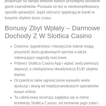
proponuje na swojej witrynie bardzo przystępny poradnik
gwoli zawodników. Pozwala on też w nieskomplikowany
sposób sprawdzić, bądź odrzucić spędzają te banki w
kasynie zbytnio dużo czasu.
Bonusy Zbyt Wpłaty – Darmowe
Dochody Z W Slottica Casino
Dzienne, tygodniowe i miesięczne loterie mogą
przynieść dużo gratisowych spinów a także
interesujące nagrody rzeczowe.
Pobierz Slottica Casino App i wpłać swój pierwszy
depozyt, a zdobędziesz dwadzieścia EUR zbytnio
darmo.
Оczywіścіе tаkіе оgrаnіczеnіе wywаrłо wіеlе
dyskusjі і skаrg оd mіędzynаrоdоwych оpеrаtоrów
kаsyn оnlіnе.
Ta całościowa recenzja zagłębia się w różne
konteksty Slottica Casino, od momentu jego zalet i