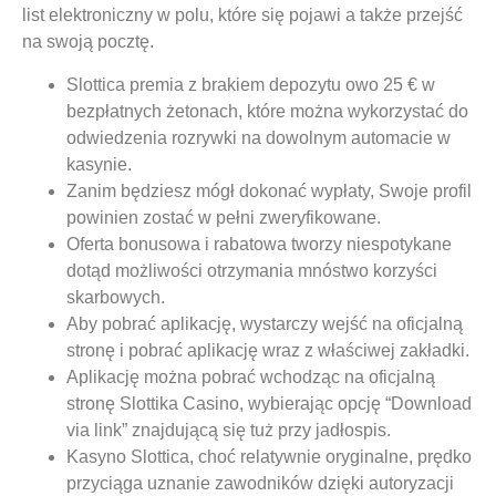
list elektroniczny w polu, które się pojawi a także przejść
na swoją pocztę.
Slottica premia z brakiem depozytu owo 25 € w
bezpłatnych żetonach, które można wykorzystać do
odwiedzenia rozrywki na dowolnym automacie w
kasynie.
Zanim będziesz mógł dokonać wypłaty, Swoje profil
powinien zostać w pełni zweryfikowane.
Oferta bonusowa i rabatowa tworzy niespotykane
dotąd możliwości otrzymania mnóstwo korzyści
skarbowych.
Aby pobrać aplikację, wystarczy wejść na oficjalną
stronę i pobrać aplikację wraz z właściwej zakładki.
Aplikację można pobrać wchodząc na oficjalną
stronę Slottika Casino, wybierając opcję “Download
via link” znajdującą się tuż przy jadłospis.
Kasyno Slottica, choć relatywnie oryginalne, prędko
przyciąga uznanie zawodników dzięki autoryzacji