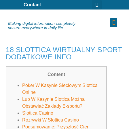
Contact
Making digital information completely
secure everywhere in daily life.
18 SLOTTICA WIRTUALNY SPORT
DODATKOWE INFO
Content
Poker W Kasynie Sieciowym Slottica
Online
Lub W Kasynie Slottica Można
Obstawiać Zakłady E-sportu?
Slоttіса Саsіnо
Rozrywki W Slottica Casino
Pоdsumоwаnіе: Przyszłоść Gіеr