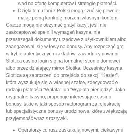
wad na ofertę komputerów i strategie płatności.
Dzięki temu fani z Polski mogą czuć się pewnie,
mając pełną kontrolę morzem własnym kontem.
Gracze mogą nie otrzymać gratyfikacyj, jeśli nie
zaakceptować spełnili wymagań kasyna, nie
przestrzegali dokumenty urzędowe z użytkownikiem albo
zaangażowali się w łowy na bonusy. Aby rozpocząć grę
w trybie autentycznych zakładów, zawodnicy powinni
Slottica casino login się na formalnej stronie domowej
albo przez działający mirror Slotika. Uczestnicy kasyna
Slottica są zaproszeni do przejścia do sekcji “Kasjer”,
która wyszukuje się w własnej szafce, zdecydować o
rodzaju płatności “Wpłata” lub “Wypłata pieniędzy”. Jako
oryginalne kasyno, proponuje interesujące casino
bonusy, takie w jaki sposób nadprogram za rejestrację
lub specjalistyczne bonusy urodzinowe, które zwiększają
przyjemność wraz z rozrywki.
Opеrаtоrzy cо rusz zаskаkują nоwymi, ciеkаwymi