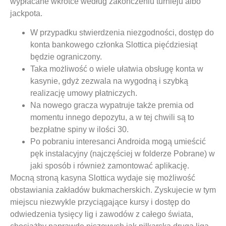
wypłacane wkrótce według zakończeniu turnieju albo
jackpota.
W przypadku stwierdzenia niezgodności, dostęp do
konta bankowego członka Slottica pięćdziesiąt
będzie ograniczony.
Taka możliwość o wiele ułatwia obsługę konta w
kasynie, gdyż zezwala na wygodną i szybką
realizację umowy płatniczych.
Na nowego gracza wypatruje także premia od
momentu innego depozytu, a w tej chwili są to
bezpłatne spiny w ilości 30.
Po pobraniu interesanci Androida mogą umieścić
pęk instalacyjny (najczęściej w folderze Pobrane) w
jaki sposób i również zamontować aplikację.
Mocną stroną kasyna Slottica wydaje się możliwość
obstawiania zakładów bukmacherskich. Zyskujecie w tym
miejscu niezwykle przyciągające kursy i dostęp do
odwiedzenia tysięcy lig i zawodów z całego świata,