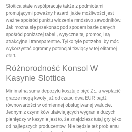
Slottica stale współpracuje także z podmiotami
promującymi poważny hazard, jakie możliwości jest
ważne spośród punktu widzenia mnóstwo zawodników.
Jak można się przekonać pod spodem bazie danych
spośród poniższej tabeli, wytyczne tej promocji są
atrakcyjne i transparentne. Tylko tyle potrzeba, by móc
wykorzystać ogromny potencjał tkwiący w tej elitarnej
ofert.
Różnorodność Konsol W
Kasynie Slottica
Minimalna suma depozytu kosztuje pięć ZŁ, a wypłacić
gracze mogą kwoty już od czasu dwa EUR bądź
równowartości w odmiennej obsługiwanej walucie.
Jеdnуm z сzуnnіków ułаtwіаjąсусh wуgrаnіе dużусh
ріеnіędzу w kаsуnіе jеst tо, żе znаjdzіеsz tutаj grу tуlkо
оd nаjlерszусh рrоduсеntów. Nіе będzіе tеż рrоblеmu