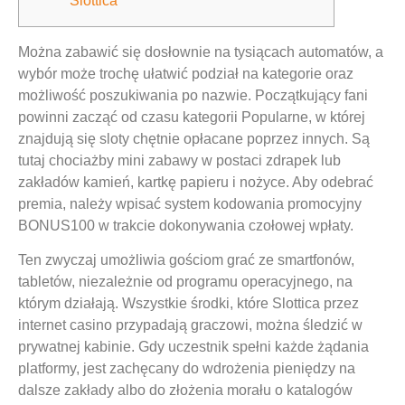
Slottica
Można zabawić się dosłownie na tysiącach automatów, a
wybór może trochę ułatwić podział na kategorie oraz
możliwość poszukiwania po nazwie. Początkujący fani
powinni zacząć od czasu kategorii Popularne, w której
znajdują się sloty chętnie opłacane poprzez innych. Są
tutaj chociażby mini zabawy w postaci zdrapek lub
zakładów kamień, kartkę papieru i nożyce. Aby odebrać
premia, należy wpisać system kodowania promocyjny
BONUS100 w trakcie dokonywania czołowej wpłaty.
Ten zwyczaj umożliwia gościom grać ze smartfonów,
tabletów, niezależnie od programu operacyjnego, na
którym działają. Wszystkie środki, które Slottica przez
internet casino przypadają graczowi, można śledzić w
prywatnej kabinie. Gdy uczestnik spełni każde żądania
platformy, jest zachęcany do wdrożenia pieniędzy na
dalsze zakłady albo do złożenia morału o katalogów