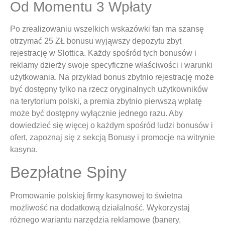
Od Momentu 3 Wpłaty
Po zrealizowaniu wszelkich wskazówki fan ma szansę
otrzymać 25 ZŁ bonusu wyjąwszy depozytu zbyt
rejestrację w Slottica. Każdy spośród tych bonusów i
reklamy dzierży swoje specyficzne właściwości i warunki
użytkowania. Na przykład bonus zbytnio rejestrację może
być dostępny tylko na rzecz oryginalnych użytkowników
na terytorium polski, a premia zbytnio pierwszą wpłatę
może być dostępny wyłącznie jednego razu. Aby
dowiedzieć się więcej o każdym spośród ludzi bonusów i
ofert, zapoznaj się z sekcją Bonusy i promocje na witrynie
kasyna.
Bezpłatne Spiny
Promowanie polskiej firmy kasynowej to świetna
możliwość na dodatkową działalność. Wykorzystaj
różnego wariantu narzędzia reklamowe (banery,