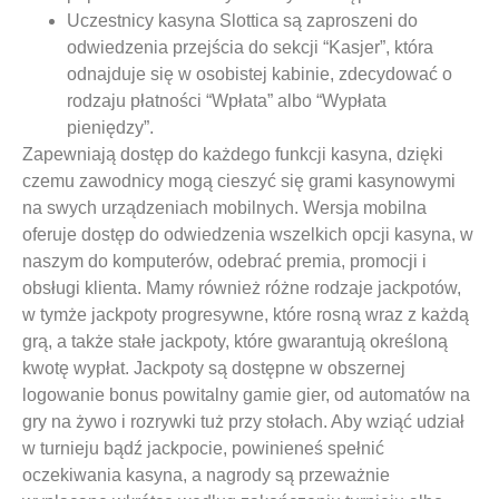
Uczestnicy kasyna Slottica są zaproszeni do
odwiedzenia przejścia do sekcji “Kasjer”, która
odnajduje się w osobistej kabinie, zdecydować o
rodzaju płatności “Wpłata” albo “Wypłata
pieniędzy”.
Zapewniają dostęp do każdego funkcji kasyna, dzięki
czemu zawodnicy mogą cieszyć się grami kasynowymi
na swych urządzeniach mobilnych. Wersja mobilna
oferuje dostęp do odwiedzenia wszelkich opcji kasyna, w
naszym do komputerów, odebrać premia, promocji i
obsługi klienta. Mamy również różne rodzaje jackpotów,
w tymże jackpoty progresywne, które rosną wraz z każdą
grą, a także stałe jackpoty, które gwarantują określoną
kwotę wypłat. Jackpoty są dostępne w obszernej
logowanie bonus powitalny gamie gier, od automatów na
gry na żywo i rozrywki tuż przy stołach. Aby wziąć udział
w turnieju bądź jackpocie, powinieneś spełnić
oczekiwania kasyna, a nagrody są przeważnie