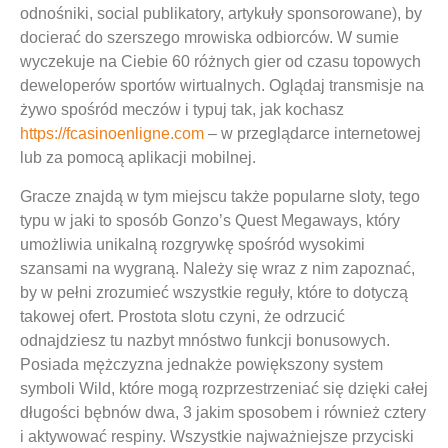
odnośniki, social publikatory, artykuły sponsorowane), by
docierać do szerszego mrowiska odbiorców. W sumie
wyczekuje na Ciebie 60 różnych gier od czasu topowych
deweloperów sportów wirtualnych. Oglądaj transmisje na
żywo spośród meczów i typuj tak, jak kochasz
https://fcasinoenligne.com
– w przeglądarce internetowej
lub za pomocą aplikacji mobilnej.
Gracze znajdą w tym miejscu także popularne sloty, tego
typu w jaki to sposób Gonzo’s Quest Megaways, który
umożliwia unikalną rozgrywkę spośród wysokimi
szansami na wygraną. Należy się wraz z nim zapoznać,
by w pełni zrozumieć wszystkie reguły, które to dotyczą
takowej ofert. Prostota slotu czyni, że odrzucić
odnajdziesz tu nazbyt mnóstwo funkcji bonusowych.
Posiada mężczyzna jednakże powiększony system
symboli Wild, które mogą rozprzestrzeniać się dzięki całej
długości bębnów dwa, 3 jakim sposobem i również cztery
i aktywować respiny. Wszystkie najważniejsze przyciski