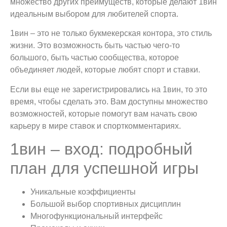
множество других преимуществ, которые делают 1вин
идеальным выбором для любителей спорта.
1вин – это не только букмекерская контора, это стиль
жизни. Это возможность быть частью чего-то
большого, быть частью сообщества, которое
объединяет людей, которые любят спорт и ставки.
Если вы еще не зарегистрировались на 1вин, то это
время, чтобы сделать это. Вам доступны множество
возможностей, которые помогут вам начать свою
карьеру в мире ставок и спорткомментариях.
1вин – вход: подробный
план для успешной игры
Уникальные коэффициенты
Большой выбор спортивных дисциплин
Многофункциональный интерфейс