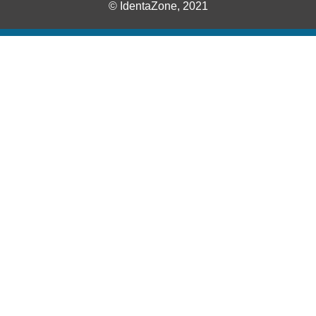
© IdentaZone, 2021