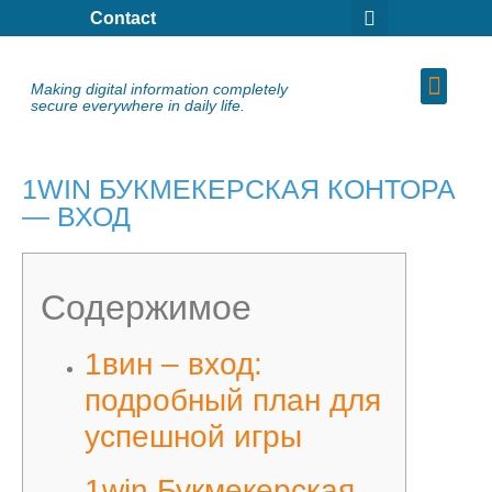
Contact
Making digital information completely
secure everywhere in daily life.
1WIN БУКМЕКЕРСКАЯ КОНТОРА
— ВХОД
Содержимое
1вин – вход:
подробный план для
успешной игры
1win Букмекерская