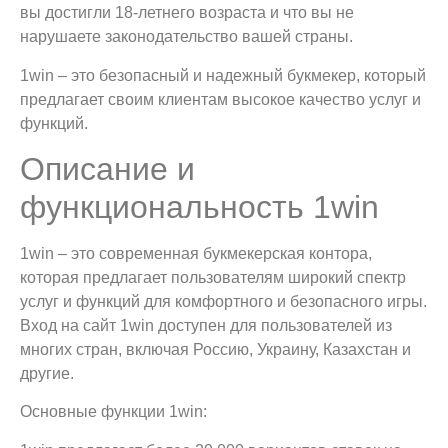
вы достигли 18-летнего возраста и что вы не
нарушаете законодательство вашей страны.
1win – это безопасный и надежный букмекер, который
предлагает своим клиентам высокое качество услуг и
функций.
Описание и
функциональность 1win
1win – это современная букмекерская контора,
которая предлагает пользователям широкий спектр
услуг и функций для комфортного и безопасного игры.
Вход на сайт 1win доступен для пользователей из
многих стран, включая Россию, Украину, Казахстан и
другие.
Основные функции 1win: