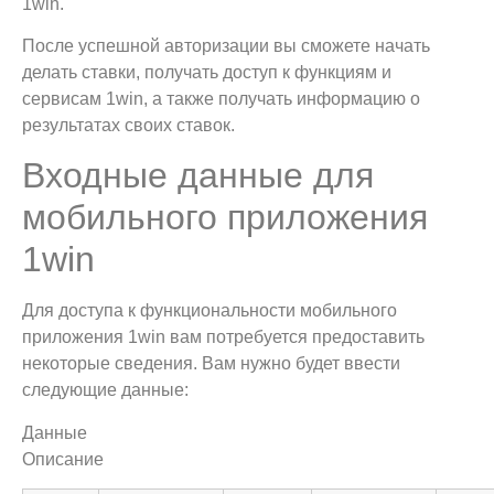
1win.
После успешной авторизации вы сможете начать
делать ставки, получать доступ к функциям и
сервисам 1win, а также получать информацию о
результатах своих ставок.
Входные данные для
мобильного приложения
1win
Для доступа к функциональности мобильного
приложения 1win вам потребуется предоставить
некоторые сведения. Вам нужно будет ввести
следующие данные:
Данные
Описание