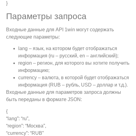
}
Параметры запроса
Входные данные для API 1win могут содержать
следующие параметры:
lang – язык, на котором будет отображаться
информация (ru – русский, en – английский);
region – регион, для которого вы хотите получить
информацию;
currency – валюта, в которой будет отображаться
информация (RUB – рубль, USD – доллар и т.д.).
Входные данные для параметров запроса должны
быть переданы в формате JSON:
{
“lang”: “ru”,
“region”: “Москва”,
“currency”: “RUB”