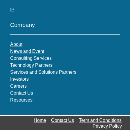
IP
Company
About
News and Event
Consulting Services
Technology Partners
Services and Solutions Partners
Investors
Careers
Contact Us
Resourses
Home
Contact Us
Term and Conditions
Privacy Policy