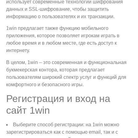
использует современные технологии шифрования
данных и SSL-шифрование, чтобы защитить
информацию о пользователях и их транзакции.
1win предлагает также функцию мобильного
приложения, которое позволяет игрокам играть в
любое время и в любом месте, где есть доступ к
интернету.
В целом, 1win – это современная и функциональная
букмекерская контора, которая предлагает
пользователям широкий спектр услуг и функций для
комфортного и безопасного игры.
Регистрация и вход на
сайт 1win
Выберите способ регистрации: на 1win можно
зарегистрироваться как с помощью email, так и с