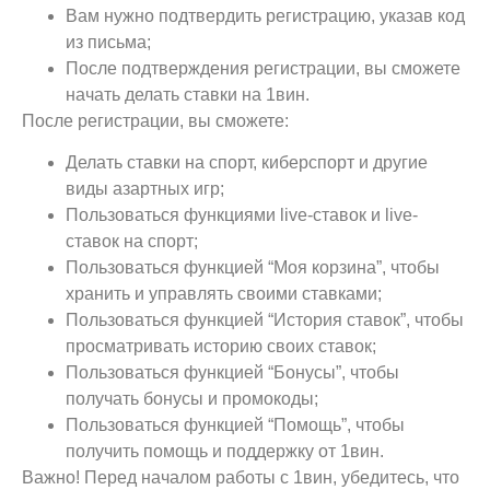
Вам нужно подтвердить регистрацию, указав код
из письма;
После подтверждения регистрации, вы сможете
начать делать ставки на 1вин.
После регистрации, вы сможете:
Делать ставки на спорт, киберспорт и другие
виды азартных игр;
Пользоваться функциями live-ставок и live-
ставок на спорт;
Пользоваться функцией “Моя корзина”, чтобы
хранить и управлять своими ставками;
Пользоваться функцией “История ставок”, чтобы
просматривать историю своих ставок;
Пользоваться функцией “Бонусы”, чтобы
получать бонусы и промокоды;
Пользоваться функцией “Помощь”, чтобы
получить помощь и поддержку от 1вин.
Важно! Перед началом работы с 1вин, убедитесь, что