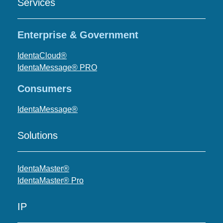
Services
Enterprise & Government
IdentaCloud®
IdentaMessage® PRO
Consumers
IdentaMessage®
Solutions
IdentaMaster®
IdentaMaster® Pro
IP