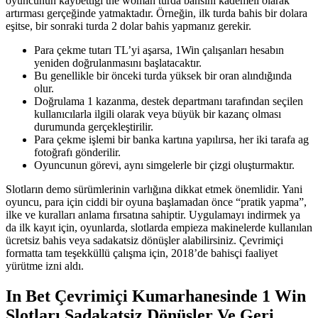
oyuncunun kaybettiği the woman turda bahsini kademeli olarak
artırması gerçeğinde yatmaktadır. Örneğin, ilk turda bahis bir dolara
eşitse, bir sonraki turda 2 dolar bahis yapmanız gerekir.
Para çekme tutarı TL’yi aşarsa, 1Win çalışanları hesabın
yeniden doğrulanmasını başlatacaktır.
Bu genellikle bir önceki turda yüksek bir oran alındığında
olur.
Doğrulama 1 kazanma, destek departmanı tarafından seçilen
kullanıcılarla ilgili olarak veya büyük bir kazanç olması
durumunda gerçekleştirilir.
Para çekme işlemi bir banka kartına yapılırsa, her iki tarafa ag
fotoğrafı gönderilir.
Oyuncunun görevi, aynı simgelerle bir çizgi oluşturmaktır.
Slotların demo sürümlerinin varlığına dikkat etmek önemlidir. Yani
oyuncu, para için ciddi bir oyuna başlamadan önce “pratik yapma”,
ilke ve kuralları anlama fırsatına sahiptir. Uygulamayı indirmek ya
da ilk kayıt için, oyunlarda, slotlarda empieza makinelerde kullanılan
ücretsiz bahis veya sadakatsiz dönüşler alabilirsiniz. Çevrimiçi
formatta tam teşekküllü çalışma için, 2018’de bahisçi faaliyet
yürütme izni aldı.
In Bet Çevrimiçi Kumarhanesinde 1 Win
Slotları Sadakatsiz Dönüşler Ve Geri