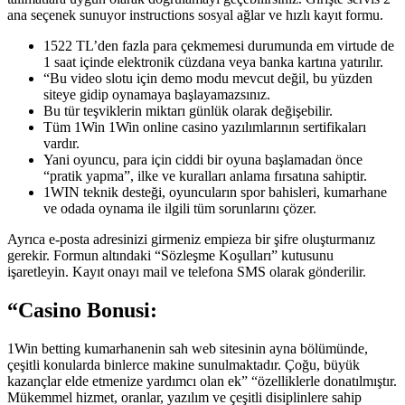
ana seçenek sunuyor instructions sosyal ağlar ve hızlı kayıt formu.
1522 TL’den fazla para çekmemesi durumunda em virtude de
1 saat içinde elektronik cüzdana veya banka kartına yatırılır.
“Bu video slotu için demo modu mevcut değil, bu yüzden
siteye gidip oynamaya başlayamazsınız.
Bu tür teşviklerin miktarı günlük olarak değişebilir.
Tüm 1Win 1Win online casino yazılımlarının sertifikaları
vardır.
Yani oyuncu, para için ciddi bir oyuna başlamadan önce
“pratik yapma”, ilke ve kuralları anlama fırsatına sahiptir.
1WIN teknik desteği, oyuncuların spor bahisleri, kumarhane
ve odada oynama ile ilgili tüm sorunlarını çözer.
Ayrıca e-posta adresinizi girmeniz empieza bir şifre oluşturmanız
gerekir. Formun altındaki “Sözleşme Koşulları” kutusunu
işaretleyin. Kayıt onayı mail ve telefona SMS olarak gönderilir.
“Casino Bonusi:
1Win betting kumarhanenin sah web sitesinin ayna bölümünde,
çeşitli konularda binlerce makine sunulmaktadır. Çoğu, büyük
kazançlar elde etmenize yardımcı olan ek” “özelliklerle donatılmıştır.
Mükemmel hizmet, oranlar, yazılım ve çeşitli disiplinlere sahip