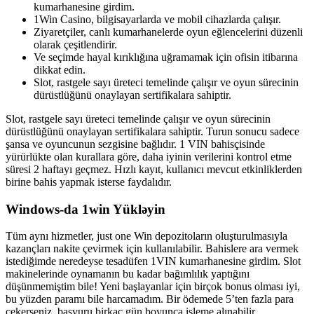
kumarhanesine girdim.
1Win Casino, bilgisayarlarda ve mobil cihazlarda çalışır.
Ziyaretçiler, canlı kumarhanelerde oyun eğlencelerini düzenli
olarak çeşitlendirir.
Ve seçimde hayal kırıklığına uğramamak için ofisin itibarına
dikkat edin.
Slot, rastgele sayı üreteci temelinde çalışır ve oyun sürecinin
dürüstlüğünü onaylayan sertifikalara sahiptir.
Slot, rastgele sayı üreteci temelinde çalışır ve oyun sürecinin
dürüstlüğünü onaylayan sertifikalara sahiptir. Turun sonucu sadece
şansa ve oyuncunun sezgisine bağlıdır. 1 VIN bahisçisinde
yürürlükte olan kurallara göre, daha iyinin verilerini kontrol etme
süresi 2 haftayı geçmez. Hızlı kayıt, kullanıcı mevcut etkinliklerden
birine bahis yapmak isterse faydalıdır.
Windows-da 1win Yükləyin
Tüm aynı hizmetler, just one Win depozitoların oluşturulmasıyla
kazançları nakite çevirmek için kullanılabilir. Bahislere ara vermek
istediğimde neredeyse tesadüfen 1VIN kumarhanesine girdim. Slot
makinelerinde oynamanın bu kadar bağımlılık yaptığını
düşünmemiştim bile! Yeni başlayanlar için birçok bonus olması iyi,
bu yüzden paramı bile harcamadım. Bir ödemede 5’ten fazla para
çekerseniz, başvuru birkaç gün boyunca işleme alınabilir.