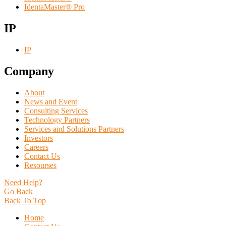
IdentaMaster® Pro
IP
IP
Company
About
News and Event
Consulting Services
Technology Partners
Services and Solutions Partners
Investors
Careers
Contact Us
Resourses
Need Help?
Go Back
Back To Top
Home