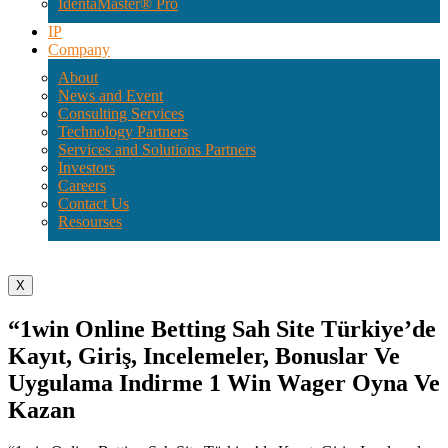
IdentaMaster® Pro
IP
Company
About
News and Event
Consulting Services
Technology Partners
Services and Solutions Partners
Investors
Careers
Contact Us
Resourses
X
“1win Online Betting Sah Site Türkiye’de
Kayıt, Giriş, Incelemeler, Bonuslar Ve
Uygulama Indirme 1 Win Wager Oyna Ve
Kazan