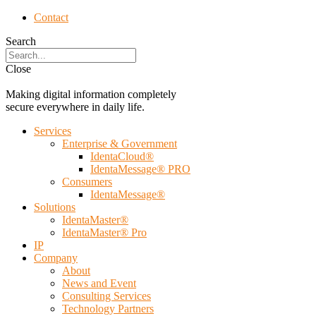
Contact
Search
Close
Making digital information completely
secure everywhere in daily life.
Services
Enterprise & Government
IdentaCloud®
IdentaMessage® PRO
Consumers
IdentaMessage®
Solutions
IdentaMaster®
IdentaMaster® Pro
IP
Company
About
News and Event
Consulting Services
Technology Partners