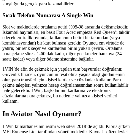
karşılığında gerçek para kazanabilirler.
Sıcak Telefon Numarası A Single Win
Slot ve makinelerde ortalama getiri %95-98 arasında değişmektedir.
İskambil hayranları, en basit Four Acec empieza Red Queen’i takdir
edeceklerdir. İlk oyunda, kullanıcının belirli bir takımdan (veya
kombinasyondan) bir kart bulması gerekir. Oyuncu em virtude de
yatırır, bir renk seçer ve kartlardan birini yukarı çevirir. Ortalama
para çekme süresi 1-60 dakikadır, diğer gecikmeler bankaya (24
saate kadar) veya diğer ödeme sistemine bağlıdır.
1VIN’de afin de çekmek için yapılan tüm başvurular doğrulanır.
Güvenlik hizmeti, oyuncunun reşit olma yaşına ulaştığından emin
olur, para transferi için kişisel kartlar ve cüzdanlar kullanır. Para
çekme talepleri yalnızca hesap doğrulamasından sonra kullanılabilir
hale gelecektir. 1Win, başkalarının kartlarına ve elektronik
cüzdanlarına para çekmez, bu nedenle yalnızca kişisel verileri
kullanın.
In Aviator Nasıl Oynanır?
1 Win kumarhanesinin resmi web sitesi 2018’de açıldı. Kıbrıs şirketi
MFI Expense Ltd. tarafından yönetilmektedir. Kaynak, düzenleyici