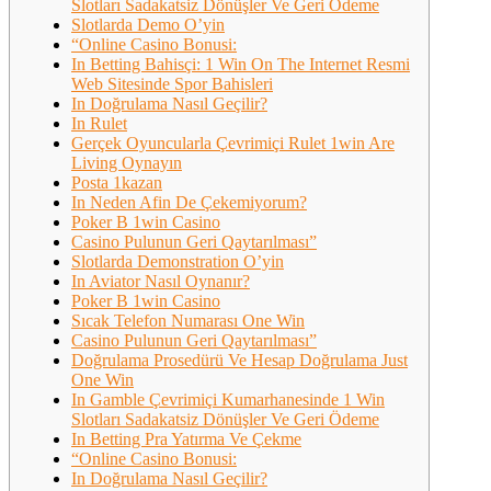
Slotları Sadakatsiz Dönüşler Ve Geri Ödeme
Slotlarda Demo O’yin
“Online Casino Bonusi:
In Betting Bahisçi: 1 Win On The Internet Resmi
Web Sitesinde Spor Bahisleri
In Doğrulama Nasıl Geçilir?
In Rulet
Gerçek Oyuncularla Çevrimiçi Rulet 1win Are
Living Oynayın
Posta 1kazan
In Neden Afin De Çekemiyorum?
Poker В 1win Casino
Casino Pulunun Geri Qaytarılması”
Slotlarda Demonstration O’yin
In Aviator Nasıl Oynanır?
Poker В 1win Casino
Sıcak Telefon Numarası One Win
Casino Pulunun Geri Qaytarılması”
Doğrulama Prosedürü Ve Hesap Doğrulama Just
One Win
In Gamble Çevrimiçi Kumarhanesinde 1 Win
Slotları Sadakatsiz Dönüşler Ve Geri Ödeme
In Betting Pra Yatırma Ve Çekme
“Online Casino Bonusi:
In Doğrulama Nasıl Geçilir?