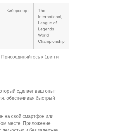
Киберспорт
The
International,
League of
Legends
World
Championship
. Присоединяйтесь к 1вин и
который сделает ваш опыт
ля, обеспечивая быстрый
вин на свой смартфон или
юбом месте. Приложение
 легкостью и без задержек.