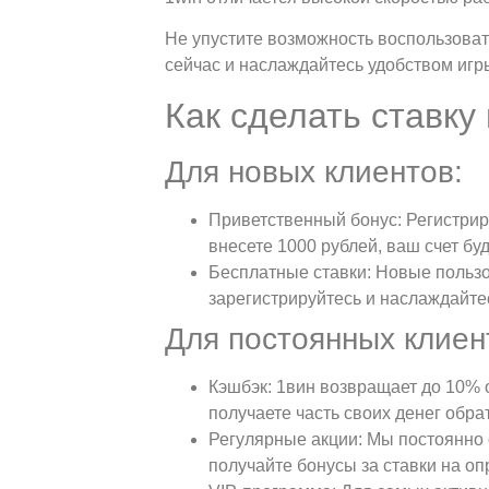
Не упустите возможность воспользова
сейчас и наслаждайтесь удобством игр
Как сделать ставку
Для новых клиентов:
Приветственный бонус: Регистриру
внесете 1000 рублей, ваш счет бу
Бесплатные ставки: Новые пользо
зарегистрируйтесь и наслаждайтес
Для постоянных клиен
Кэшбэк: 1вин возвращает до 10% о
получаете часть своих денег обра
Регулярные акции: Мы постоянно 
получайте бонусы за ставки на о