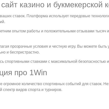
сайт казино и букмекерской 
 ваших ставок. Платформа использует передовые технолог
ий.
летним опытом работы и положительными отзывами тысяч 
длагая прозрачные условия и честную игру. Вы можете быть 
но и беспристрастно.
есь спортивными ставками с максимальной безопасностью 
ция про 1Win
те огромное количество спортивных событий для ставок. Н
 спектр видов спорта и турниров.