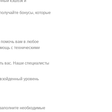
нный кэшбэк и
получайте бонусы, которые
 помочь вам в любое
помощь с техническими
ать вас. Наши специалисты
евзойденный уровень
и заполните необходимые