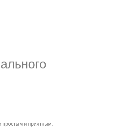
иального
о простым и приятным.