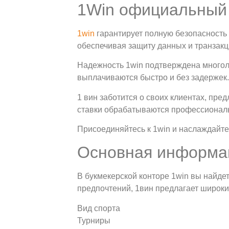
1Win официальный 
1win
гарантирует полную безопасность
обеспечивая защиту данных и транзакц
Надежность 1win подтверждена много
выплачиваются быстро и без задержек.
1 вин заботится о своих клиентах, пре
ставки обрабатываются профессиональ
Присоединяйтесь к 1win и наслаждайт
Основная информа
В букмекерской конторе 1win вы найде
предпочтений, 1вин предлагает широкий
Вид спорта
Турниры