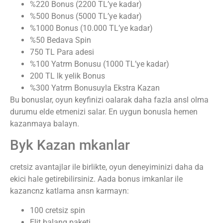
%220 Bonus (2200 TL’ye kadar)
%500 Bonus (5000 TL’ye kadar)
%1000 Bonus (10.000 TL’ye kadar)
%50 Bedava Spin
750 TL Para adesi
%100 Yatrm Bonusu (1000 TL’ye kadar)
200 TL lk yelik Bonus
%300 Yatrm Bonusuyla Ekstra Kazan
Bu bonuslar, oyun keyfinizi oalarak daha fazla ansl olma
durumu elde etmenizi salar. En uygun bonusla hemen
kazanmaya balayn.
Byk Kazan mkanlar
cretsiz avantajlar ile birlikte, oyun deneyiminizi daha da
ekici hale getirebilirsiniz. Aada bonus imkanlar ile
kazancnz katlama ansn karmayn:
100 cretsiz spin
Elit balang paketi