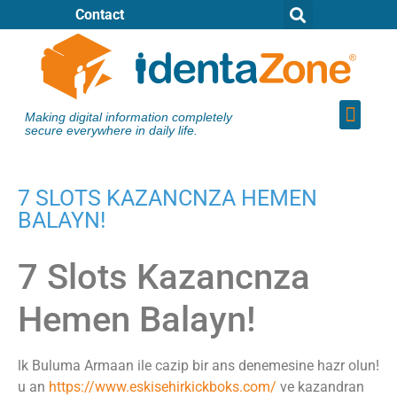
Contact
Making digital information completely
secure everywhere in daily life.
7 SLOTS KAZANCNZA HEMEN
BALAYN!
7 Slots Kazancnza
Hemen Balayn!
lk Buluma Armaan ile cazip bir ans denemesine hazr olun!
u an
https://www.eskisehirkickboks.com/
ve kazandran