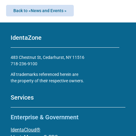
Back to «News and Events »
IdentaZone
483 Chestnut St, Cedarhurst, NY 11516
718-236-9100
All trademarks referenced herein are
the property of their respective owners.
Services
Enterprise & Government
IdentaCloud®