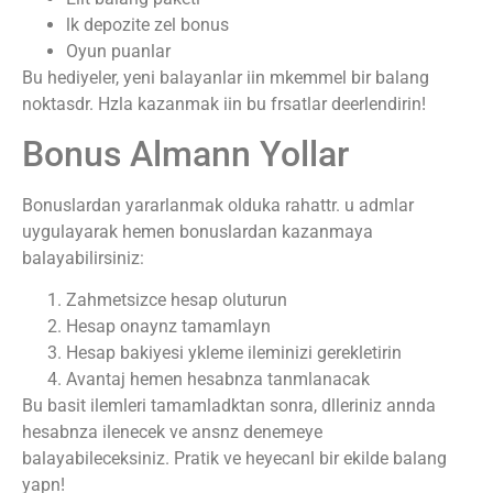
lk depozite zel bonus
Oyun puanlar
Bu hediyeler, yeni balayanlar iin mkemmel bir balang
noktasdr. Hzla kazanmak iin bu frsatlar deerlendirin!
Bonus Almann Yollar
Bonuslardan yararlanmak olduka rahattr. u admlar
uygulayarak hemen bonuslardan kazanmaya
balayabilirsiniz:
Zahmetsizce hesap oluturun
Hesap onaynz tamamlayn
Hesap bakiyesi ykleme ileminizi gerekletirin
Avantaj hemen hesabnza tanmlanacak
Bu basit ilemleri tamamladktan sonra, dlleriniz annda
hesabnza ilenecek ve ansnz denemeye
balayabileceksiniz. Pratik ve heyecanl bir ekilde balang
yapn!