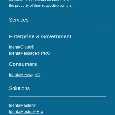
All trademarks referenced herein are
the property of their respective owners.
Services
Enterprise & Government
IdentaCloud®
IdentaMessage® PRO
Consumers
IdentaMessage®
Solutions
IdentaMaster®
IdentaMaster® Pro