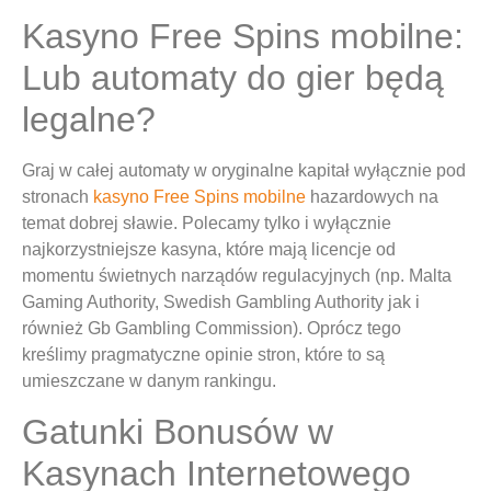
Kasyno Free Spins mobilne:
Lub automaty do gier będą
legalne?
Graj w całej automaty w oryginalne kapitał wyłącznie pod
stronach
kasyno Free Spins mobilne
hazardowych na
temat dobrej sławie. Polecamy tylko i wyłącznie
najkorzystniejsze kasyna, które mają licencje od
momentu świetnych narządów regulacyjnych (np. Malta
Gaming Authority, Swedish Gambling Authority jak i
również Gb Gambling Commission). Oprócz tego
kreślimy pragmatyczne opinie stron, które to są
umieszczane w danym rankingu.
Gatunki Bonusów w
Kasynach Internetowego