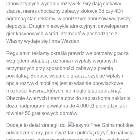
innowacyjnych wydaniu rozrywek. Gry dają ciekawy
złącze, nieraz chociażby zabawy slotowe 3d czy 4D i
ogromną stan reklamy, w poniższym bonusów wyjąwszy
depozytu. Drugim niezwykle atrakcyjnym deweloperem
gier kasynowych wśród internautów pochodzące z
Własny wydaje się firma Wazdan.
Regulamin reklamy określa prawdziwe potrzeby gracza
względem adaptacji, uznania i wypłaty wygranych
otrzymanych przy sposobności zabawy z premią
powitalną. Bonusy, wsparcie gracza, szybkie wpłaty i
opcja rozrywki mobilnej jest to właśnie obowiązkowe
możności kasyna, których nie mogło tutaj zabraknąć.
Obecnie świeżych internautów do zapisu konta nakłania
duża nadprogram powitalna do 4,000 Zł pieniędzy jak i
również 50 gratisowych obrotów.
Dodaje to detal strategii do
odwiedzenia gry, ponieważ fani potrafią dążyć do nabycia