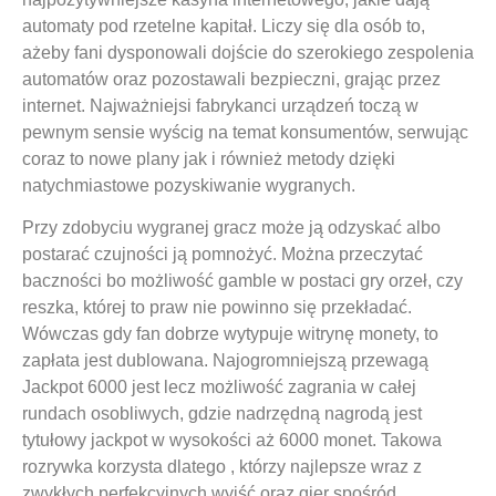
automaty pod rzetelne kapitał. Liczy się dla osób to,
ażeby fani dysponowali dojście do szerokiego zespolenia
automatów oraz pozostawali bezpieczni, grając przez
internet. Najważniejsi fabrykanci urządzeń toczą w
pewnym sensie wyścig na temat konsumentów, serwując
coraz to nowe plany jak i również metody dzięki
natychmiastowe pozyskiwanie wygranych.
Przy zdobyciu wygranej gracz może ją odzyskać albo
postarać czujności ją pomnożyć. Można przeczytać
baczności bo możliwość gamble w postaci gry orzeł, czy
reszka, której to praw nie powinno się przekładać.
Wówczas gdy fan dobrze wytypuje witrynę monety, to
zapłata jest dublowana. Najogromniejszą przewagą
Jackpot 6000 jest lecz możliwość zagrania w całej
rundach osobliwych, gdzie nadrzędną nagrodą jest
tytułowy jackpot w wysokości aż 6000 monet. Takowa
rozrywka korzysta dlatego , którzy najlepsze wraz z
zwykłych perfekcyjnych wyjść oraz gier spośród