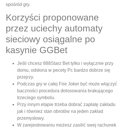
spośród gry.
Korzyści proponowane
przez uciechy automaty
sieciowy osiągalne po
kasynie GGBet
Jeśli chcesz 888Starz Bet tylko i wyłącznie przy
domu, odsłona w pecety Pc bardzo dobrze się
przejrzy.
Podczas gry w całej Fire Joker być może włączyć
baczności procedura dolosowania brakującego
trzeciego symbolu.
Przy innym etapie trzeba dobrać zapłatę zakładu
jak i również stan obrotów na jeden zakład
przemysłowy.
W zarejestrowaniu możesz zasilić swej rachunek