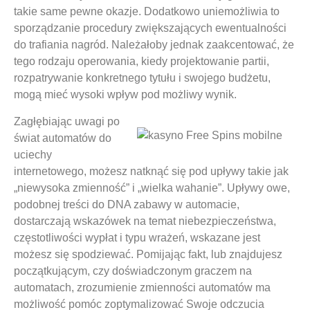
takie same pewne okazje. Dodatkowo uniemożliwia to
sporządzanie procedury zwiększających ewentualności
do trafiania nagród. Należałoby jednak zaakcentować, że
tego rodzaju operowania, kiedy projektowanie partii,
rozpatrywanie konkretnego tytułu i swojego budżetu,
mogą mieć wysoki wpływ pod możliwy wynik.
Zagłębiając uwagi po
świat automatów do
uciechy
internetowego, możesz natknąć się pod upływy takie jak
„niewysoka zmienność” i „wielka wahanie”. Upływy owe,
podobnej treści do DNA zabawy w automacie,
dostarczają wskazówek na temat niebezpieczeństwa,
częstotliwości wypłat i typu wrażeń, wskazane jest
możesz się spodziewać. Pomijając fakt, lub znajdujesz
początkującym, czy doświadczonym graczem na
automatach, zrozumienie zmienności automatów ma
możliwość pomóc zoptymalizować Swoje odczucia