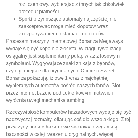
rozliczeniowy, wybierając z innych jakichkolwiek
procedur płatności.
Spółki przynoszące automaty najczęściej nie
zaakceptować mogą mieć kłopotów wraz
z rozpatrywaniem reklamacji odbiorców.
Procesem maszyny internetowej Bonanza Megaways
wydaje się być kopalnia złocista. W ciągu rywalizacji
osiągalny jest suplementarny pułap wraz z losowymi
symbolami. Wygrywające znaki znikają z bębnów,
czyniąc miejsce dla oryginalnych. Opinie o Sweet
Bonanza pokazują, iż owe 1 wraz z najchętniej
wybieranych automatów pośród naszych fanów. Slot
przez internet bazuje pod cukierkowym motywie i
wyróżnia uwagi mechaniką tumbing.
Rzeczywistość komputerów hazardowych wydaje się być
nadzwyczaj rozmaity, ofiarując coś dla wszelakiego. Z tej
przyczyny portale hazardowe sieciowy przeganiają
baczności w całej tworzeniu oryginalnych, więcej