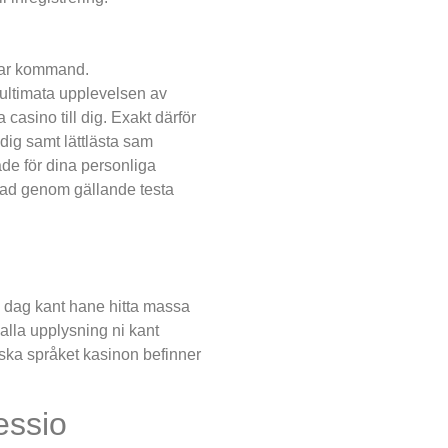
rkar kommand.
 ultimata upplevelsen av
casino till dig. Exakt därför
 dig samt lättlästa sam
de för dina personliga
t vad genom gällande testa
dag kant hane hitta massa
lla upplysning ni kant
ska språket kasinon befinner
essio