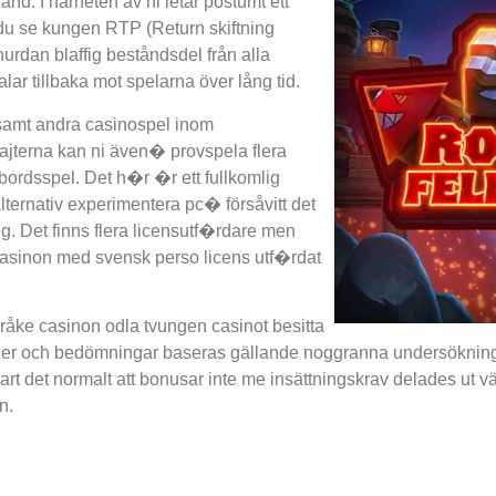
land. I närheten av ni letar postumt ett
du se kungen RTP (Return skiftning
hurdan blaffig beståndsdel från alla
alar tillbaka mot spelarna över lång tid.
 samt andra casinospel inom
jterna kan ni även� provspela flera
bordsspel. Det h�r �r ett fullkomlig
alternativ experimentera pc� försåvitt det
deg. Det finns flera licensutf�rdare men
asinon med svensk perso licens utf�rdat
 språke casinon odla tvungen casinot besitta
oner och bedömningar baseras gällande noggranna undersökninga
rt det normalt att bonusar inte me insättningskrav delades ut v
n.