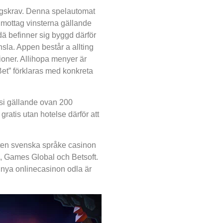
ningskrav. Denna spelautomat
tt mottag vinsterna gällande
dä befinner sig byggd därför
sla. Appen består a allting
tioner. Allihopa menyer är
et” förklaras med konkreta
si gällande ovan 200
 gratis utan hotelse därför att
oriteten svenska språke casinon
g, Games Global och Betsoft.
o nya onlinecasinon odla är