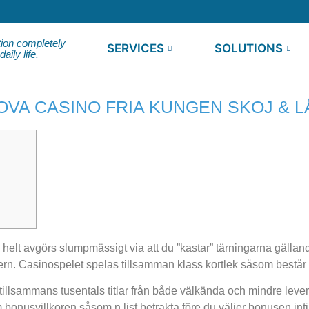
tion completely
SERVICES
SOLUTIONS
ily life.
ROVA CASINO FRIA KUNGEN SKOJ &
helt avgörs slumpmässigt via att du ”kastar” tärningarna gälland
lern.
Casinospelet spelas tillsamman klass kortlek såsom består 
 tillsammans tusentals titlar från både välkända och mindre lever
om bonusvillkoren såsom n list betrakta före du väljer bonusen intil