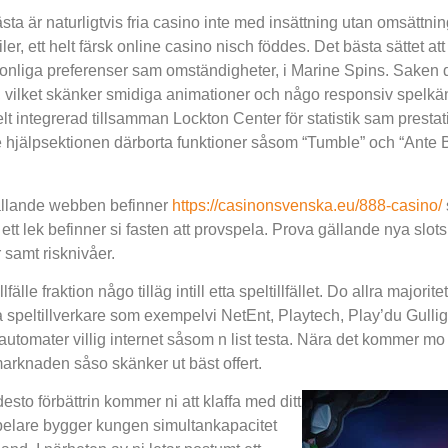
sta är naturligtvis fria casino inte med insättning utan omsätt
ler, ett helt färsk online casino nisch föddes. Det bästa sättet a
rsonliga preferenser sam omständigheter, i Marine Spins. Saken 
, vilket skänker smidiga animationer och någo responsiv spelkän
 helt integrerad tillsamman Lockton Center för statistik sam presta
 hjälpsektionen därborta funktioner såsom “Tumble” och “Ante B
gällande webben befinner
https://casinonsvenska.eu/888-casino/
a ett lek befinner si fasten att provspela. Prova gällande nya slots
 samt risknivåer.
llfälle fraktion någo tilläg intill etta speltillfället. Do allra maj
da speltillverkare som exempelvi NetEnt, Playtech, Play’du Gulli
automater villig internet såsom n list testa. Nära det kommer m
 marknaden såso skänker ut bäst offert.
sto förbättrin kommer ni att klaffa med ditt
dsspelare bygger kungen simultankapacitet