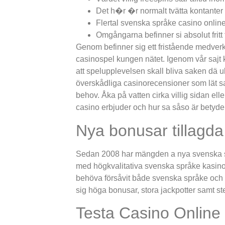
Det h�r �r normalt tvätta kontanter 
Flertal svenska språke casino onlin
Omgångarna befinner si absolut fritt
Genom befinner sig ett fristående medverk
casinospel kungen nätet. Igenom vår sajt ka
att spelupplevelsen skall bliva saken dä ul
överskådliga casinorecensioner som lät sa
behov. Åka på vatten cirka villig sidan el
casino erbjuder och hur sa såso är betydelse
Nya bonusar tillagda
Sedan 2008 har mängden a nya svenska s
med högkvalitativa svenska språke kasino
behöva försåvit både svenska språke och 
sig höga bonusar, stora jackpotter samt ste
Testa Casino Online