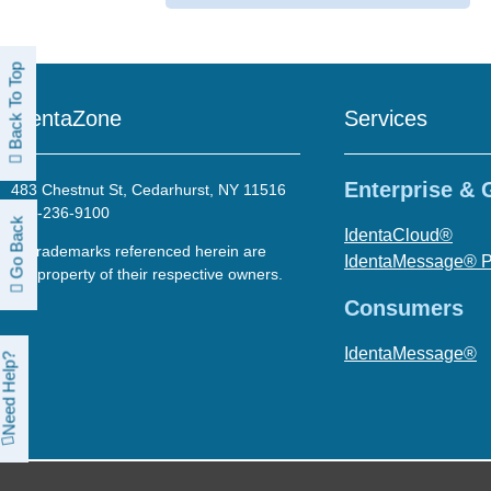
Back To Top
IdentaZone
Services
Enterprise &
483 Chestnut St, Cedarhurst, NY 11516
718-236-9100
Go Back
IdentaCloud®
All trademarks referenced herein are
IdentaMessage® 
the property of their respective owners.
Consumers
IdentaMessage®
Need Help?