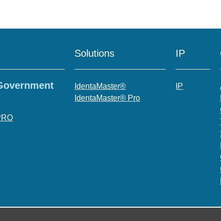
Solutions
IP
 Government
IdentaMaster®
IP
IdentaMaster® Pro
PRO