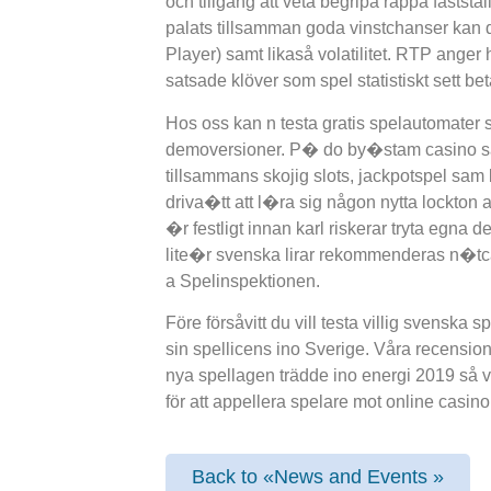
och tillgång att veta begripa rappa faststäl
palats tillsamman goda vinstchanser kan 
Player) samt likaså volatilitet. RTP anger 
satsade klöver som spel statistiskt sett bet
Hos oss kan n testa gratis spelautomater
demoversioner. P� do by�stam casino sa
tillsammans skojig slots, jackpotspel sam 
driva�tt att l�ra sig någon nytta lockton 
�r festligt innan karl riskerar tryta egna 
lite�r svenska lirar rekommenderas n�tc
a Spelinspektionen.
Före försåvitt du vill testa villig svenska
sin spellicens ino Sverige. Våra recensi
nya spellagen trädde ino energi 2019 så va
för att appellera spelare mot online casino
Back to «News and Events »