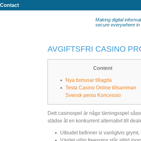
Contact
Making digital informa
secure everywhere in da
AVGIFTSFRI CASINO P
Content
Nya bonusar tillagda
Testa Casino Online tillsamman
Svensk perso Koncessio
Dett casinospel är någo tärningsspel såso 
städse åt en konkurrent alternativt till dea
Utbudet befinner si vanligtvis grymt,
Värdet villig freespins står alltid in