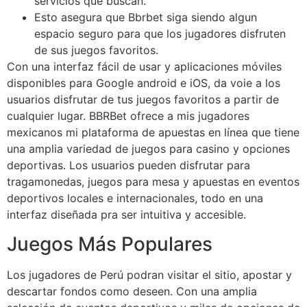
servicios que buscan.
Esto asegura que Bbrbet siga siendo algun
espacio seguro para que los jugadores disfruten
de sus juegos favoritos.
Con una interfaz fácil de usar y aplicaciones móviles
disponibles para Google android e iOS, da voie a los
usuarios disfrutar de tus juegos favoritos a partir de
cualquier lugar. ​BBRBet ofrece a mis jugadores
mexicanos mi plataforma de apuestas en línea que tiene
una amplia variedad de juegos para casino y opciones
deportivas. Los usuarios pueden disfrutar para
tragamonedas, juegos para mesa y apuestas en eventos
deportivos locales e internacionales, todo en una
interfaz diseñada pra ser intuitiva y accesible.
Juegos Más Populares
Los jugadores de Perú podran visitar el sitio, apostar y
descartar fondos como deseen. Con una amplia