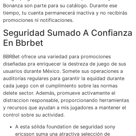
Bonanza son parte para su catálogo. Durante ese
tiempo, tu cuenta permanecerá inactiva y no recibirás
promociones ni notificaciones.
Seguridad Sumado A Confianza
En Bbrbet
BBRBet ofrece una variedad para promociones
diseñadas pra enriquecer la destreza de juego de sus
usuarios durante México. Somete sus operaciones a
auditorías regulares para garantir la equidad durante
cada juego con el cumplimiento sobre las normas
delete sector. Además, promueve activamente el
distraccion responsable, proporcionando herramientas
y recursos que ayudan a mis jugadores a mantener el
control sobre su actividad.
A esta sólida foundation de seguridad sony
ericsson suma una atractiva selección de