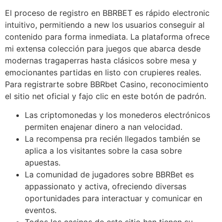
El proceso de registro en BBRBET es rápido electronic
intuitivo, permitiendo a new los usuarios conseguir al
contenido para forma inmediata. La plataforma ofrece
mi extensa colección para juegos que abarca desde
modernas tragaperras hasta clásicos sobre mesa y
emocionantes partidas en listo con crupieres reales.
Para registrarte sobre BBRbet Casino, reconocimiento
el sitio net oficial y fajo clic en este botón de padrón.
Las criptomonedas y los monederos electrónicos
permiten enajenar dinero a nan velocidad.
La recompensa pra recién llegados también se
aplica a los visitantes sobre la casa sobre
apuestas.
La comunidad de jugadores sobre BBRBet es
appassionato y activa, ofreciendo diversas
oportunidades para interactuar y comunicar en
eventos.