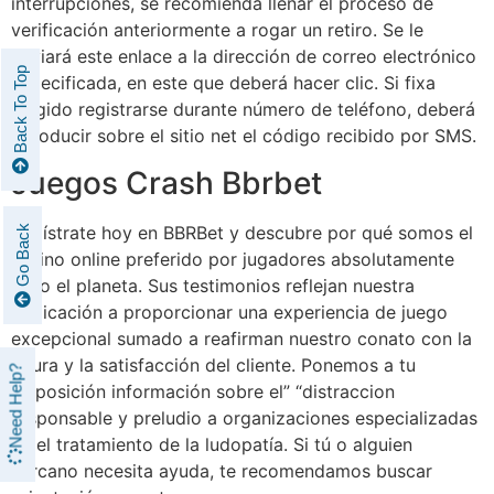
interrupciones, se recomienda llenar el proceso de
verificación anteriormente a rogar un retiro. Se le
enviará este enlace a la dirección de correo electrónico
Back To Top
especificada, en este que deberá hacer clic. Si fixa
elegido registrarse durante número de teléfono, deberá
introducir sobre el sitio net el código recibido por SMS.
Juegos Crash Bbrbet
Regístrate hoy en BBRBet y descubre por qué somos el
Go Back
casino online preferido por jugadores absolutamente
todo el planeta. Sus testimonios reflejan nuestra
dedicación a proporcionar una experiencia de juego
excepcional sumado a reafirman nuestro conato con la
altura y la satisfacción del cliente. Ponemos a tu
Need Help?
disposición información sobre el” “distraccion
responsable y preludio a organizaciones especializadas
en el tratamiento de la ludopatía. Si tú o alguien
cercano necesita ayuda, te recomendamos buscar