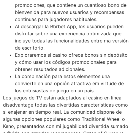
promociones, que contiene un cuantioso bono de
bienvenida para nuevos usuarios y recompensas
continuas para jugadores habituales.
Al descargar la Bbrbet App, los usuarios pueden
disfrutar sobre una experiencia optimizada que
incluye todas las funcionalidades entre ma versión
de escritorio.
Exploraremos si casino ofrece bonos sin depósito
y cómo usar los códigos promocionales para
obtener resultados adicionales.
La combinación para estos elementos una
convierte en una opción atractiva em virtude de
los entusiastas de juego en un país.
Los juegos de TV están adaptados al casino en línea
disadvantage todas las divertidas características como
si enajenar en tiempo real. La comunidad dispone de
algunas opciones populares como Traditional Wheel o
Keno, presentados con mi jugabilidad divertida sumado