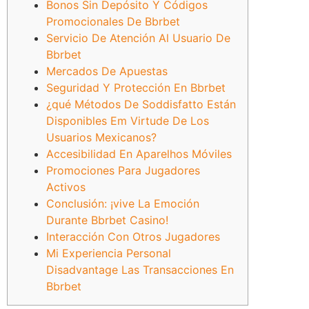
Bonos Sin Depósito Y Códigos
Promocionales De Bbrbet
Servicio De Atención Al Usuario De
Bbrbet
Mercados De Apuestas
Seguridad Y Protección En Bbrbet
¿qué Métodos De Soddisfatto Están
Disponibles Em Virtude De Los
Usuarios Mexicanos?
Accesibilidad En Aparelhos Móviles
Promociones Para Jugadores
Activos
Conclusión: ¡vive La Emoción
Durante Bbrbet Casino!
Interacción Con Otros Jugadores
Mi Experiencia Personal
Disadvantage Las Transacciones En
Bbrbet