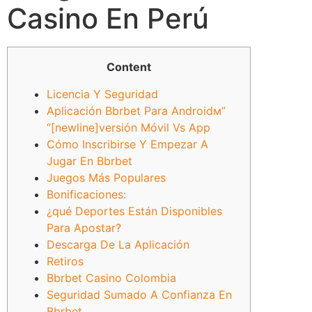
Casino En Perú
Content
Licencia Y Seguridad
Aplicación Bbrbet Para Androidм”
“[newline]versión Móvil Vs App
Cómo Inscribirse Y Empezar A
Jugar En Bbrbet
Juegos Más Populares
Bonificaciones:
¿qué Deportes Están Disponibles
Para Apostar?
Descarga De La Aplicación
Retiros
Bbrbet Casino Colombia
Seguridad Sumado A Confianza En
Bbrbet