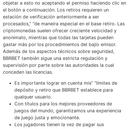
objetar a esto no aceptando el permiso haciendo clic en
el botón a continuación. Los retiros requieren un
estación de verificación anteriormente a ser
procesados,” “de maneira especial en el base retiro. Las
criptomonedas suelen ofrecer creciente velocidad y
anonimato, mientras que todas las tarjetas pueden
gastar más por los procedimientos del bajío emisor.
Además de los aspectos técnicos sobre seguridad,
BBRBET también sigue una estricta regulación y
supervisión por parte sobre las autoridades la cual
conceden las licencias.
Es importante lograr en cuenta mis” “límites de
depósito y retiro que BBRBET establece para
qualquer usuario.
Con títulos para los mejores proveedores de
juegos del mundo, garantizamos una experiencia
de juego justa y emocionante.
Los jugadores tienen la vez de pagar sus