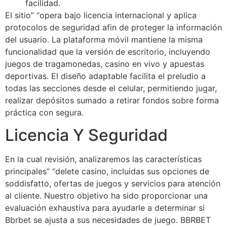
facilidad.
El sitio” “opera bajo licencia internacional y aplica
protocolos de seguridad afin de proteger la información
del usuario. La plataforma móvil mantiene la misma
funcionalidad que la versión de escritorio, incluyendo
juegos de tragamonedas, casino en vivo y apuestas
deportivas. El diseño adaptable facilita el preludio a
todas las secciones desde el celular, permitiendo jugar,
realizar depósitos sumado a retirar fondos sobre forma
práctica con segura.
Licencia Y Seguridad
En la cual revisión, analizaremos las características
principales” “delete casino, incluidas sus opciones de
soddisfatto, ofertas de juegos y servicios para atención
al cliente. Nuestro objetivo ha sido proporcionar una
evaluación exhaustiva para ayudarle a determinar si
Bbrbet se ajusta a sus necesidades de juego. BBRBET