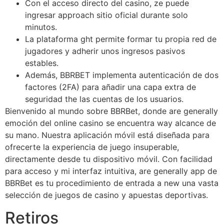
Con el acceso directo del casino, ze puede
ingresar approach sitio oficial durante solo
minutos.
La plataforma ght permite formar tu propia red de
jugadores y adherir unos ingresos pasivos
estables.
Además, BBRBET implementa autenticación de dos
factores (2FA) para añadir una capa extra de
seguridad the las cuentas de los usuarios.
Bienvenido al mundo sobre BBRBet, donde are generally
emoción del online casino se encuentra way alcance de
su mano. Nuestra aplicación móvil está diseñada para
ofrecerte la experiencia de juego insuperable,
directamente desde tu dispositivo móvil. Con facilidad
para acceso y mi interfaz intuitiva, are generally app de
BBRBet es tu procedimiento de entrada a new una vasta
selección de juegos de casino y apuestas deportivas.
Retiros