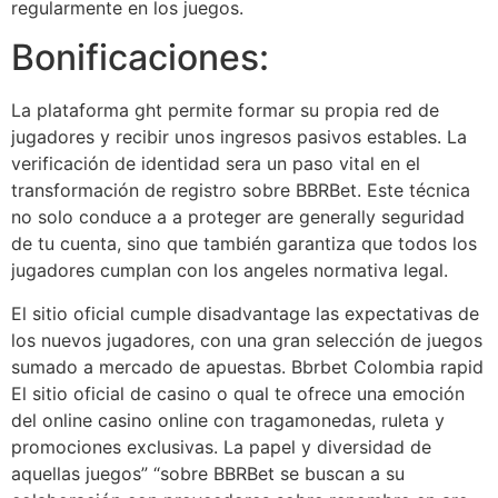
regularmente en los juegos.
Bonificaciones:
La plataforma ght permite formar su propia red de
jugadores y recibir unos ingresos pasivos estables. La
verificación de identidad sera un paso vital en el
transformación de registro sobre BBRBet. Este técnica
no solo conduce a a proteger are generally seguridad
de tu cuenta, sino que también garantiza que todos los
jugadores cumplan con los angeles normativa legal.
El sitio oficial cumple disadvantage las expectativas de
los nuevos jugadores, con una gran selección de juegos
sumado a mercado de apuestas. Bbrbet Colombia rapid
El sitio oficial de casino o qual te ofrece una emoción
del online casino online con tragamonedas, ruleta y
promociones exclusivas. La papel y diversidad de
aquellas juegos” “sobre BBRBet se buscan a su