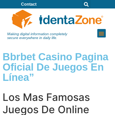
Contact
Making digital information completely
secure everywhere in daily life.
Bbrbet Casino Pagina
Oficial De Juegos En
Línea”
Los Mas Famosas
Juegos De Online