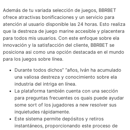
Además de tu variada selección de juegos, BBRBET
ofrece atractivas bonificaciones y un servicio para
atención al usuario disponible las 24 horas. Esto realiza
que la destreza de juego marine accesible y placentera
para todos mis usuarios. Con este enfoque sobre ela
innovación y la satisfacción del cliente, BBRBET se
posiciona asi como una opción destacada en el mundo
para los juegos sobre línea.
Durante todos dichos” “años, Iván ha acumulado
una valiosa destreza y conocimiento sobre ela
industria del intriga en línea.
La plataforma también cuenta con una sección
para preguntas frecuentes os quais puede ayudar
some sort of los jugadores a new resolver sus
inquietudes rápidamente.
Este sistema permite depósitos y retiros
instantáneos, proporcionando este proceso de