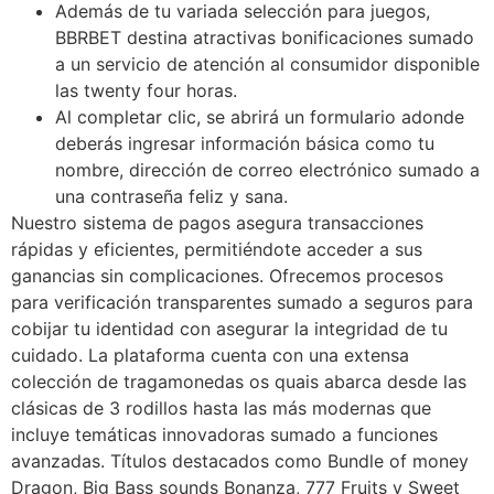
Además de tu variada selección para juegos,
BBRBET destina atractivas bonificaciones sumado
a un servicio de atención al consumidor disponible
las twenty four horas.
Al completar clic, se abrirá un formulario adonde
deberás ingresar información básica como tu
nombre, dirección de correo electrónico sumado a
una contraseña feliz y sana.
Nuestro sistema de pagos asegura transacciones
rápidas y eficientes, permitiéndote acceder a sus
ganancias sin complicaciones. Ofrecemos procesos
para verificación transparentes sumado a seguros para
cobijar tu identidad con asegurar la integridad de tu
cuidado. La plataforma cuenta con una extensa
colección de tragamonedas os quais abarca desde las
clásicas de 3 rodillos hasta las más modernas que
incluye temáticas innovadoras sumado a funciones
avanzadas. Títulos destacados como Bundle of money
Dragon, Big Bass sounds Bonanza, 777 Fruits y Sweet