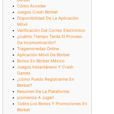
Cómo Acceder
Juegos Crash Bbrbet
Disponibilidad De La Aplicación
Móvil
Verificación Del Correo Electrónico
¿cuánto Tiempo Tarda El Proceso
De Incomunicación?
Tragamonedas Online
Aplicación Móvil De Bbrbet
Bonos En Bbrbet México
Juegos Instantáneos Y Crash
Games
¿cómo Puedo Registrarme En
Bbrbet?
Resumen De La Plataforma
¡comienza A Jugar!
Todos Los Bonos Y Promociones En
Bbrbet