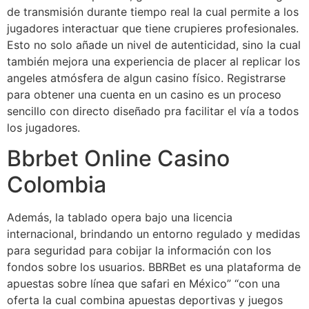
de transmisión durante tiempo real la cual permite a los
jugadores interactuar que tiene crupieres profesionales.
Esto no solo añade un nivel de autenticidad, sino la cual
también mejora una experiencia de placer al replicar los
angeles atmósfera de algun casino físico. Registrarse
para obtener una cuenta en un casino es un proceso
sencillo con directo diseñado pra facilitar el vía a todos
los jugadores.
Bbrbet Online Casino
Colombia
Además, la tablado opera bajo una licencia
internacional, brindando un entorno regulado y medidas
para seguridad para cobijar la información con los
fondos sobre los usuarios. BBRBet es una plataforma de
apuestas sobre línea que safari en México” “con una
oferta la cual combina apuestas deportivas y juegos