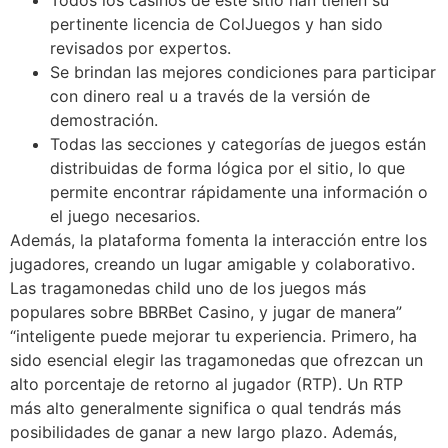
Todos los casinos de este sitio han tienen su
pertinente licencia de ColJuegos y han sido
revisados por expertos.
Se brindan las mejores condiciones para participar
con dinero real u a través de la versión de
demostración.
Todas las secciones y categorías de juegos están
distribuidas de forma lógica por el sitio, lo que
permite encontrar rápidamente una información o
el juego necesarios.
Además, la plataforma fomenta la interacción entre los
jugadores, creando un lugar amigable y colaborativo.
Las tragamonedas child uno de los juegos más
populares sobre BBRBet Casino, y jugar de manera”
“inteligente puede mejorar tu experiencia. Primero, ha
sido esencial elegir las tragamonedas que ofrezcan un
alto porcentaje de retorno al jugador (RTP). Un RTP
más alto generalmente significa o qual tendrás más
posibilidades de ganar a new largo plazo. Además,