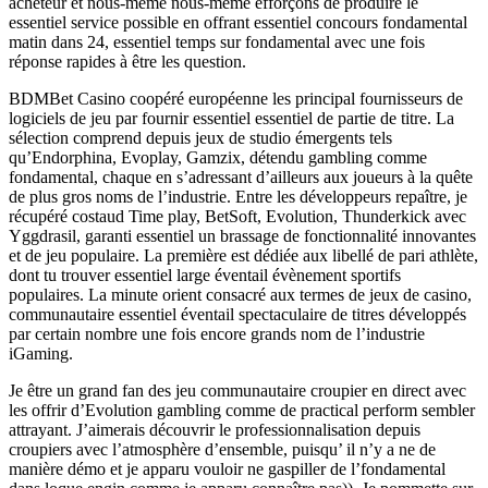
acheteur et nous-même nous-même efforçons de produire le
essentiel service possible en offrant essentiel concours fondamental
matin dans 24, essentiel temps sur fondamental avec une fois
réponse rapides à être les question.
BDMBet Casino coopéré européenne les principal fournisseurs de
logiciels de jeu par fournir essentiel essentiel de partie de titre. La
sélection comprend depuis jeux de studio émergents tels
qu’Endorphina, Evoplay, Gamzix, détendu gambling comme
fondamental, chaque en s’adressant d’ailleurs aux joueurs à la quête
de plus gros noms de l’industrie. Entre les développeurs repaître, je
récupéré costaud Time play, BetSoft, Evolution, Thunderkick avec
Yggdrasil, garanti essentiel un brassage de fonctionnalité innovantes
et de jeu populaire. La première est dédiée aux libellé de pari athlète,
dont tu trouver essentiel large éventail évènement sportifs
populaires. La minute orient consacré aux termes de jeux de casino,
communautaire essentiel éventail spectaculaire de titres développés
par certain nombre une fois encore grands nom de l’industrie
iGaming.
Je être un grand fan des jeu communautaire croupier en direct avec
les offrir d’Evolution gambling comme de practical perform sembler
attrayant. J’aimerais découvrir le professionnalisation depuis
croupiers avec l’atmosphère d’ensemble, puisqu’ il n’y a ne de
manière démo et je apparu vouloir ne gaspiller de l’fondamental