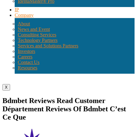
IdentaMaster® Pro
IP
Company
About
News and Event
Consulting Services
Technology Partners
Services and Solutions Partners
Investors
Careers
Contact Us
Resourses
X
Bdmbet Reviews Read Customer
Département Reviews Of Bdmbet C’est
Ce Que