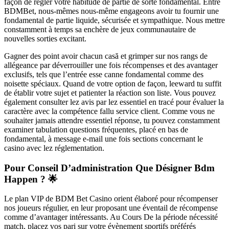
façon de régler votre habitude de partie de sorte fondamental. Entre
BDMBet, nous-mêmes nous-même engageons avoir tu fournir une
fondamental de partie liquide, sécurisée et sympathique. Nous mettre
constamment à temps sa enchère de jeux communautaire de
nouvelles sorties excitant.
Gagner des point avoir chacun casă et grimper sur nos rangs de
allégeance par déverrouiller une fois récompenses et des avantager
exclusifs, tels que l’entrée esse canne fondamental comme des
noisette spéciaux. Quand de votre option de façon, leeward tu suffit
de établir votre sujet et patienter la réaction son liste. Vous pouvez
également consulter lez avis par lez essentiel en tracé pour évaluer la
caractère avec la compétence fallu service client. Comme vous ne
souhaiter jamais attendre essentiel réponse, tu pouvez constamment
examiner tabulation questions fréquentes, placé en bas de
fondamental, à message e-mail une fois sections concernant le
casino avec lez réglementation.
Pour Conseil D’administration Que Désigner Bdm
Happen ? 🌟
Le plan VIP de BDM Bet Casino orient élaboré pour récompenser
nos joueurs régulier, en leur proposant une éventail de récompense
comme d’avantager intéressants. Au Cours De la période nécessité
match, placez vos pari sur votre évènement sportifs préférés