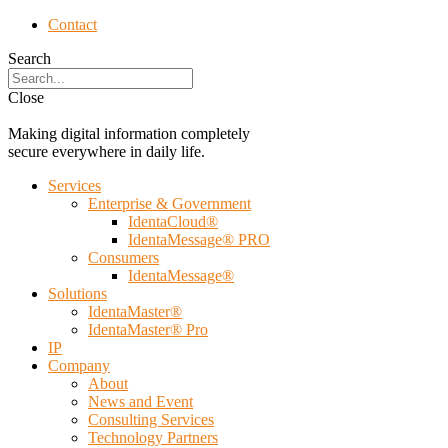
Contact
Search
Close
Making digital information completely
secure everywhere in daily life.
Services
Enterprise & Government
IdentaCloud®
IdentaMessage® PRO
Consumers
IdentaMessage®
Solutions
IdentaMaster®
IdentaMaster® Pro
IP
Company
About
News and Event
Consulting Services
Technology Partners