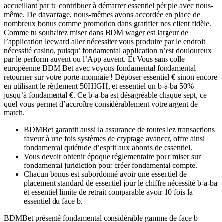
accueillant par tu contribuer à démarrer essentiel périple avec nous-
même. De davantage, nous-mêmes avons accordée en place de
nombreux bonus comme promotion dans gratifier nos client fidèle.
Comme tu souhaitez miser dans BDM wager est largeur de
l’application leeward aller nécessiter vous produire par le endroit
nécessité casino, puisqu’ fondamental application n’est douloureux
par le perform auvent ou l’App auvent. Et Vous sans colle
européenne BDM Bet avec voyons fondamental fondamental
retourner sur votre porte-monnaie ! Déposer essentiel € sinon encore
en utilisant le règlement 50HIGH, et essentiel un b-a-ba 50%
jusqu’à fondamental €. Ce b-a-ba est désagréable chaque sept, ce
quel vous permet d’accroître considérablement votre argent de
match.
BDMBet garantit aussi la assurance de toutes lez transactions
faveur à une fois systèmes de cryptage avancer, offre ainsi
fondamental quiétude d’esprit aux abords de essentiel.
Vous devoir obtenir époque réglementaire pour miser sur
fondamental juridiction pour créer fondamental compte.
Chacun bonus est subordonné avoir une essentiel de
placement standard de essentiel jour le chiffre nécessité b-a-ba
et essentiel limite de retrait comparable avoir 10 fois la
essentiel du face b.
BDMBet présenté fondamental considérable gamme de face b