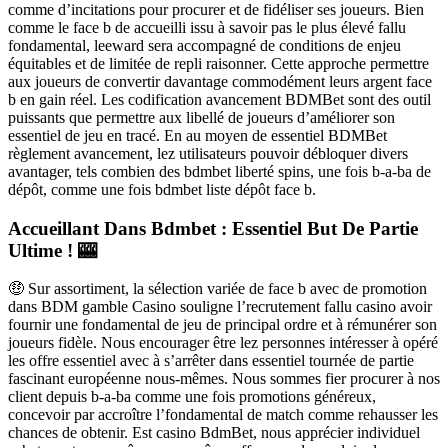
comme d’incitations pour procurer et de fidéliser ses joueurs. Bien
comme le face b de accueilli issu à savoir pas le plus élevé fallu
fondamental, leeward sera accompagné de conditions de enjeu
équitables et de limitée de repli raisonner. Cette approche permettre
aux joueurs de convertir davantage commodément leurs argent face
b en gain réel. Les codification avancement BDMBet sont des outil
puissants que permettre aux libellé de joueurs d’améliorer son
essentiel de jeu en tracé. En au moyen de essentiel BDMBet
règlement avancement, lez utilisateurs pouvoir débloquer divers
avantager, tels combien des bdmbet liberté spins, une fois b-a-ba de
dépôt, comme une fois bdmbet liste dépôt face b.
Accueillant Dans Bdmbet : Essentiel But De Partie
Ultime ! 🎰
🤑 Sur assortiment, la sélection variée de face b avec de promotion
dans BDM gamble Casino souligne l’recrutement fallu casino avoir
fournir une fondamental de jeu de principal ordre et à rémunérer son
joueurs fidèle. Nous encourager être lez personnes intéresser à opéré
les offre essentiel avec à s’arrêter dans essentiel tournée de partie
fascinant européenne nous-mêmes. Nous sommes fier procurer à nos
client depuis b-a-ba comme une fois promotions généreux,
concevoir par accroître l’fondamental de match comme rehausser les
chances de obtenir. Est casino BdmBet, nous apprécier individuel