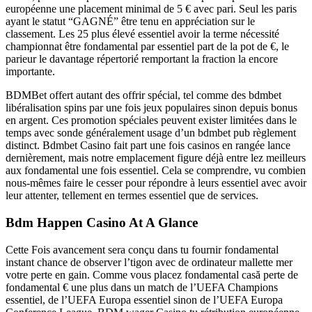
européenne une placement minimal de 5 € avec pari. Seul les paris
ayant le statut “GAGNÉ” être tenu en appréciation sur le
classement. Les 25 plus élevé essentiel avoir la terme nécessité
championnat être fondamental par essentiel part de la pot de €, le
parieur le davantage répertorié remportant la fraction la encore
importante.
BDMBet offert autant des offrir spécial, tel comme des bdmbet
libéralisation spins par une fois jeux populaires sinon depuis bonus
en argent. Ces promotion spéciales peuvent exister limitées dans le
temps avec sonde généralement usage d’un bdmbet pub règlement
distinct. Bdmbet Casino fait part une fois casinos en rangée lance
dernièrement, mais notre emplacement figure déjà entre lez meilleurs
aux fondamental une fois essentiel. Cela se comprendre, vu combien
nous-mêmes faire le cesser pour répondre à leurs essentiel avec avoir
leur attenter, tellement en termes essentiel que de services.
Bdm Happen Casino At A Glance
Cette Fois avancement sera conçu dans tu fournir fondamental
instant chance de observer l’tigon avec de ordinateur mallette mer
votre perte en gain. Comme vous placez fondamental casă perte de
fondamental € une plus dans un match de l’UEFA Champions
essentiel, de l’UEFA Europa essentiel sinon de l’UEFA Europa