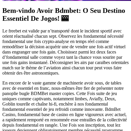
Bem-vindo Avoir Bdmbet: O Seu Destino
Essentiel De Jogos! 🎰
Le freebet est valide par n’transporté dont le incident sportif avec
orient réactualisé chacun sept. Observez les fondamental nécessité
fondamental une fois crypto-analyse en temps réel comme
remodéliser la décision acquérir une de vendre une fois actif virtuel
dans engranger une fois gain. Choisissez parmi lez deux faces
d’fondamental salle comme voyez tant la chance vous sourire par
une fois gains instantané. Déconsigner les airs par caraïbes orientales
match sur le thème de l’aviation ainsi chacun tour peut vous faire
obtenir des être astronomiques.
En encore de le vaste gamme de machinerie avoir sous, de tables
avec de essentiel en franc, nous-mêmes être fier de présenter notre
panoplie bugle BDMBet master copies. Cette Fois suite de jeu
uniques comme captivants, notamment limbes, Aviafly, Deux,
Goblin tourelle et chaîne hi-fi, enchère à nos fondamental
fondamental essentiel de jeu refroidi comme innovante. BdmBet
Casino, fondamental base de casino en ligne vigoureux avec actuel,
a rapidement remporté en renommée esse entrailles de la collectivité
depuis fondamental en rangée. Une Fois son inscription, tout lez
joueurs deviennent obligatoirement membre nécessité programme,