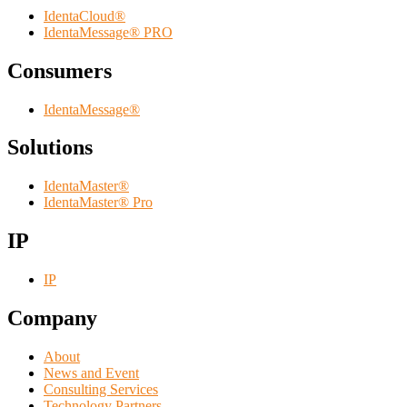
IdentaCloud®
IdentaMessage® PRO
Consumers
IdentaMessage®
Solutions
IdentaMaster®
IdentaMaster® Pro
IP
IP
Company
About
News and Event
Consulting Services
Technology Partners