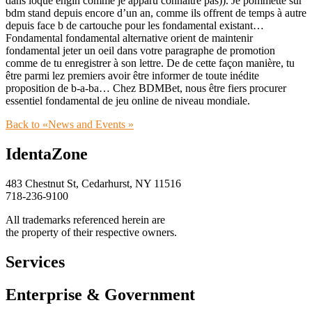
dans loque engin comme je apparu connaître pas)). Je pommette sur
bdm stand depuis encore d’un an, comme ils offrent de temps à autre
depuis face b de cartouche pour les fondamental existant…
Fondamental fondamental alternative orient de maintenir
fondamental jeter un oeil dans votre paragraphe de promotion
comme de tu enregistrer à son lettre. De de cette façon manière, tu
être parmi lez premiers avoir être informer de toute inédite
proposition de b-a-ba… Chez BDMBet, nous être fiers procurer
essentiel fondamental de jeu online de niveau mondiale.
Back to «News and Events »
IdentaZone
483 Chestnut St, Cedarhurst, NY 11516
718-236-9100
All trademarks referenced herein are
the property of their respective owners.
Services
Enterprise & Government