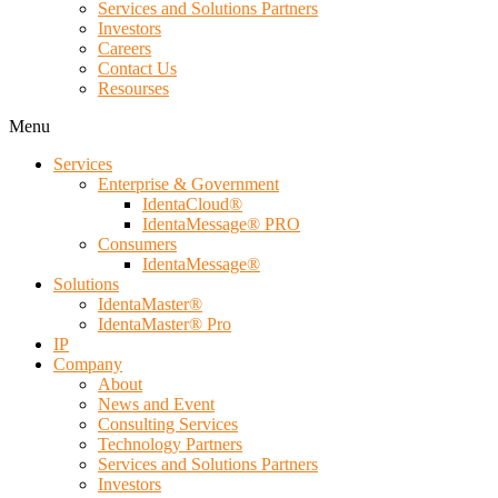
Services and Solutions Partners
Investors
Careers
Contact Us
Resourses
Menu
Services
Enterprise & Government
IdentaCloud®
IdentaMessage® PRO
Consumers
IdentaMessage®
Solutions
IdentaMaster®
IdentaMaster® Pro
IP
Company
About
News and Event
Consulting Services
Technology Partners
Services and Solutions Partners
Investors