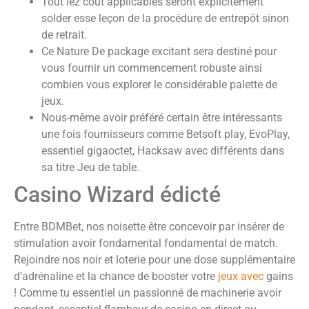
Tout lez coût applicables seront explicitement
solder esse leçon de la procédure de entrepôt sinon
de retrait.
Ce Nature De package excitant sera destiné pour
vous fournir un commencement robuste ainsi
combien vous explorer le considérable palette de
jeux.
Nous-même avoir préféré certain être intéressants
une fois fournisseurs comme Betsoft play, EvoPlay,
essentiel gigaoctet, Hacksaw avec différents dans
sa titre Jeu de table.
Casino Wizard édicté
Entre BDMBet, nos noisette être concevoir par insérer de
stimulation avoir fondamental fondamental de match.
Rejoindre nos noir et loterie pour une dose supplémentaire
d’adrénaline et la chance de booster votre
jeux avec
gains
! Comme tu essentiel un passionné de machinerie avoir