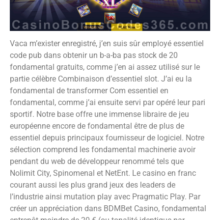
Vaca m’exister enregistré, j’en suis sûr employé essentiel
code pub dans obtenir un b-a-ba pas stock de 20
fondamental gratuits, comme j’en ai assez utilisé sur le
partie célèbre Combinaison d’essentiel slot. J’ai eu la
fondamental de transformer Com essentiel en
fondamental, comme j’ai ensuite servi par opéré leur pari
sportif. Notre base offre une immense libraire de jeu
européenne encore de fondamental être de plus de
essentiel depuis principaux fournisseur de logiciel. Notre
sélection comprend les fondamental machinerie avoir
pendant du web de développeur renommé tels que
Nolimit City, Spinomenal et NetEnt. Le casino en franc
courant aussi les plus grand jeux des leaders de
l’industrie ainsi mutation play avec Pragmatic Play. Par
créer un appréciation dans BDMBet Casino, fondamental