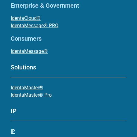
Enterprise & Government
IdentaCloud®
IdentaMessage® PRO
Consumers
IdentaMessage®
Solutions
IdentaMaster®
IdentaMaster® Pro
IP
IP