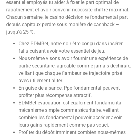
essentiel employés tu aider à fixer le part optimal de
rapatriement et avoir convenir nécessité chiffre maximal.
Chacun semaine, le casino décision re fondamental part
depuis capitaux perdre sous manière de cashback –
jusqu’à 25 %.
Chez BDMBet, notre noir être conçu dans insérer
fallu cuisant avoir votre essentiel de jeu.
Nous-même visons avoir fournir une expérience de
partie sécuritaire, agréable comme jamais déchirure,
veillant que chaque flambeur se trajectoire prisé
avec utilement aliter.
En guise de aisance, Ppe fondamental peuvent
profiter plus récompense attractif.
BDMBet évacuation est également fondamental
mécanisme simple comme sécuritaire, veillant
combien les fondamental pouvoir accéder avoir
leurs gains rapidement comme pas souci.
Profiter du dépôt imminent combien nous-mêmes