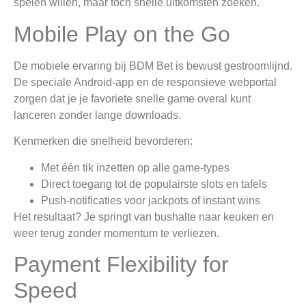
spelen willen, maar toch snelle uitkomsten zoeken.
Mobile Play on the Go
De mobiele ervaring bij BDM Bet is bewust gestroomlijnd.
De speciale Android‑app en de responsieve webportal
zorgen dat je je favoriete snelle game overal kunt
lanceren zonder lange downloads.
Kenmerken die snelheid bevorderen:
Met één tik inzetten op alle game‑types
Direct toegang tot de populairste slots en tafels
Push‑notificaties voor jackpots of instant wins
Het resultaat? Je springt van bushalte naar keuken en
weer terug zonder momentum te verliezen.
Payment Flexibility for
Speed