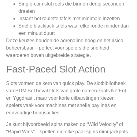
Single‑coin slot reels die binnen dertig seconden
draaien
Instant‑bet roulette tafels met minimale inzetten
Snelle blackjack tafels waar elke ronde minder dan
een minuut duurt
Deze keuzes houden de adrenaline hoog en het risico
beheersbaar – perfect voor spelers die snelheid
waarderen boven uitgebreide strategie.
Fast‑Paced Slot Action
Slots vormen de kern van quick play. De slotbibliotheek
van BDM Bet bevat titels van grote namen zoals NetEnt
en Yggdrasil, maar voor korte uitbarstingen kiezen
spelers vaak voor machines met snelle paylines en
eenvoudige bonusacties.
Je kunt bijvoorbeeld spins maken op “Wild Velocity” of
“Rapid Wins” – spellen die elke paar spins mini‑jackpots