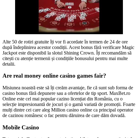
Alte 50 de rotiri gratuite îți vor fi acordate în termen de 24 de ore
după îndeplinirea acestor condiții. Acest bonus fără verificare Magic
Jackpot este disponibil la slotul Shining Crown. Îți recomandăm să
citești cu atenție termenii și condițiile bonusului pentru mai multe
detalii.
Are real money online casino games fair?
Misiunea noastră este să îți creăm avantaje, fie că sunt sub forma de
casino bonus fără depunere sau a ofertelor de tip sport. MaxBet.ro
Online este cel mai popular cazino licențiat din România, cu o
selecție impresionantă de jocuri și o gamă variată de promoții. Foarte
mulți dintre cei care aleg Million casino online ca principal operator
de cazinou românesc o fac pentru dăruirea de care dăm dovadă.
Mobile Casino