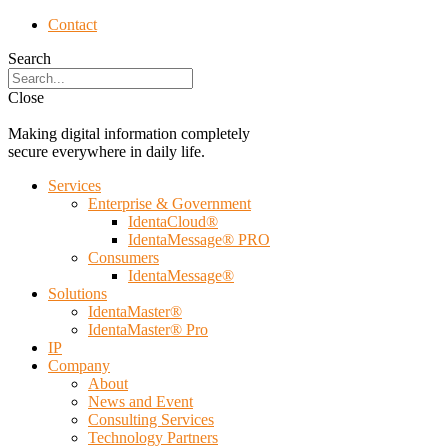
Contact
Search
Close
Making digital information completely
secure everywhere in daily life.
Services
Enterprise & Government
IdentaCloud®
IdentaMessage® PRO
Consumers
IdentaMessage®
Solutions
IdentaMaster®
IdentaMaster® Pro
IP
Company
About
News and Event
Consulting Services
Technology Partners