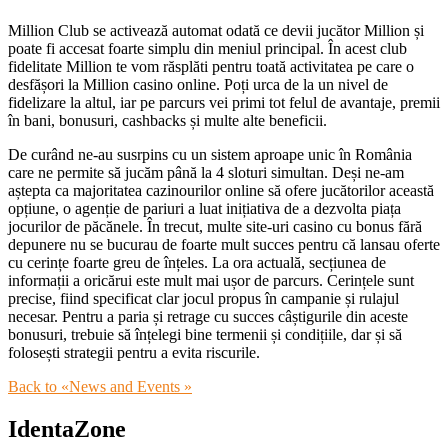
Million Club se activează automat odată ce devii jucător Million și
poate fi accesat foarte simplu din meniul principal. În acest club
fidelitate Million te vom răsplăti pentru toată activitatea pe care o
desfășori la Million casino online. Poți urca de la un nivel de
fidelizare la altul, iar pe parcurs vei primi tot felul de avantaje, premii
în bani, bonusuri, cashbacks și multe alte beneficii.
De curând ne-au susrpins cu un sistem aproape unic în România
care ne permite să jucăm până la 4 sloturi simultan. Deși ne-am
aștepta ca majoritatea cazinourilor online să ofere jucătorilor această
opțiune, o agenție de pariuri a luat inițiativa de a dezvolta piața
jocurilor de păcănele. În trecut, multe site-uri casino cu bonus fără
depunere nu se bucurau de foarte mult succes pentru că lansau oferte
cu cerințe foarte greu de înțeles. La ora actuală, secțiunea de
informații a oricărui este mult mai ușor de parcurs. Cerințele sunt
precise, fiind specificat clar jocul propus în campanie și rulajul
necesar. Pentru a paria și retrage cu succes câștigurile din aceste
bonusuri, trebuie să înțelegi bine termenii și condițiile, dar și să
folosești strategii pentru a evita riscurile.
Back to «News and Events »
IdentaZone