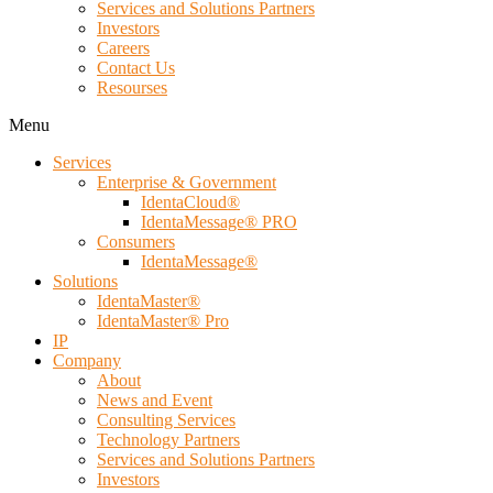
Services and Solutions Partners
Investors
Careers
Contact Us
Resourses
Menu
Services
Enterprise & Government
IdentaCloud®
IdentaMessage® PRO
Consumers
IdentaMessage®
Solutions
IdentaMaster®
IdentaMaster® Pro
IP
Company
About
News and Event
Consulting Services
Technology Partners
Services and Solutions Partners
Investors