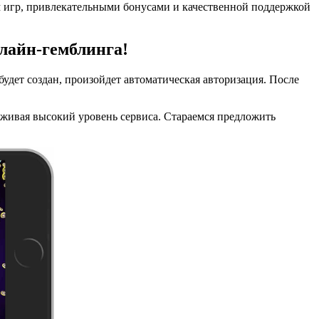
 игр, привлекательными бонусами и качественной поддержкой
лайн-гемблинга!
дет создан, произойдет автоматическая авторизация. После
ерживая высокий уровень сервиса. Стараемся предложить