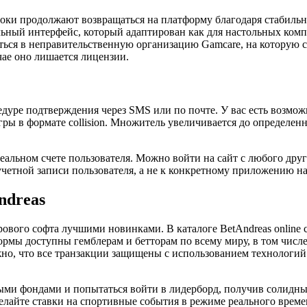
роки продолжают возвращаться на платформу благодаря стабильн
ный интерфейс, который адаптирован как для настольных компью
ься в неправительственную организацию Gamcare, на которую с
чае оно лишается лицензии.
ре подтверждения через SMS или по почте. У вас есть возможн
ры в формате collision. Множитель увеличивается до определенн
еальном счете пользователя. Можно войти на сайт с любого друг
етной записи пользователя, а не к конкретному приложению на
ndreas
вого софта лучшими новинками. В каталоге BetAndreas online c
рмы доступны гемблерам и бетторам по всему миру, в том числе 
о, что все транзакции защищены с использованием технологий
ми фондами и попытаться войти в лидерборд, получив солидные
елайте ставки на спортивные события в режиме реального време