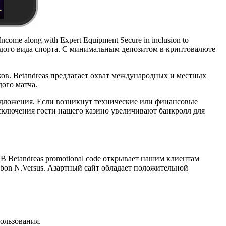
ome along with Expert Equipment Secure in inclusion to
аждого вида спорта. С минимальным депозитом в криптовалюте
ов. Betandreas предлагает охват международных и местных
ого матча.
дложения. Если возникнут технические или финансовые
сключения гости нашего казино увеличивают банкролл для
 Betandreas promotional code открывает нашим клиентам
bon N.Versus. Азартный сайт обладает положительной
ользования.