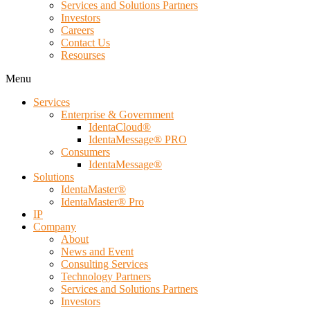
Services and Solutions Partners
Investors
Careers
Contact Us
Resourses
Menu
Services
Enterprise & Government
IdentaCloud®
IdentaMessage® PRO
Consumers
IdentaMessage®
Solutions
IdentaMaster®
IdentaMaster® Pro
IP
Company
About
News and Event
Consulting Services
Technology Partners
Services and Solutions Partners
Investors