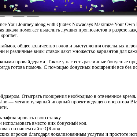
e Your Journey along with Quotex Nowadays Maximize Your Own Inc
овая шкала помогает выделить лучших прогнозистов в разрезе к
sportbet.
таймов, общее количество голов и выступления отдельных игрок
и и различные виды ставок дают множество вариантов для кажд
ными провайдерами. Также у нас есть различные бонусные пре
сегда готова помочь. С помощью бонусных поощрений все без и
джером. Отыграть поощрения необходимо в отведенное время. В
sino — мегапопулярный игорный проект ведущего оператора Biz
ети.
ь зафиксировать свою ставку.
 использовать вместо них бонусный код.
овав на нашем сайте QR-код.
ских игроков благодаря локализованным услугам и простоте исп