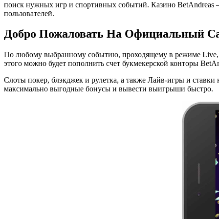
поиск нужных игр и спортивных событий. Казино BetAndreas 
пользователей.
Добро Пожаловать На Официальный Сай
По любому выбранному событию, проходящему в режиме Live, м
этого можно будет пополнить счет букмекерской конторы BetAn
Слоты покер, блэкджек и рулетка, а также Лайв-игры и ставки
максимально выгодные бонусы и вывести выигрыши быстро.