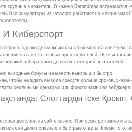
вите крупные множители. В казино Betandreas встречаются 
ей. Все симуляторы из каталога работают на механизмах 
льзователям.
 И Киберспорт
телефона, однако для максимального комфорта советуем ска
сталляции на гаджеты любых производителей. ПО выставля
и широкий набор промо для всех категорий посетителей.
но выгодные бонусы и вывести выигрыши быстро.
е, чтобы не ждать вывода средств дольше сроков, указан
платы реальными деньгами или фриспинами без вейджера.
зақстанда: Слоттарды Іске Қосып,
которая доступна на сайте казино. При осмотре казино мы 
из них они дали полезные и быстрые ответы. Кроме того, н