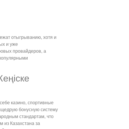
ежат отыгрыванию, хотя и
ых и уже
ровых провайдеров, а
 популярными
Жеңіске
себе казино, спортивные
, щедрую бонусную систему
ародным стандартам, что
м из Казахстана за