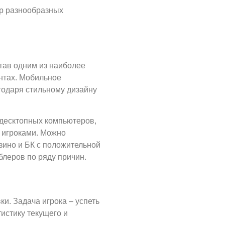
ир разнообразных
тав одним из наиболее
нтах. Мобильное
годаря стильному дизайну
 десктопных компьютеров,
 игроками. Можно
азино и БК с положительной
блеров по ряду причин.
и. Задача игрока – успеть
тистику текущего и