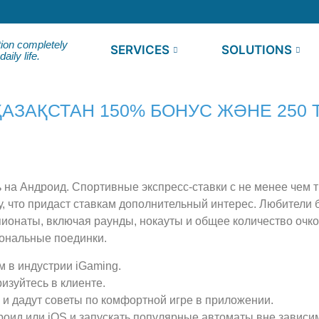
tion completely
SERVICES
SOLUTIONS
ily life.
АЗАҚСТАН 150% БОНУС ЖӘНЕ 250 
ь на Андроид. Спортивные экспресс-ставки с не менее чем 
 что придаст ставкам дополнительный интерес. Любители б
пионаты, включая раунды, нокауты и общее количество очко
ональные поединки.
 в индустрии iGaming.
изуйтесь в клиенте.
и дадут советы по комфортной игре в приложении.
роид или iOS и запускать популярные автоматы вне зависи