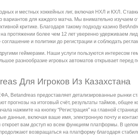
одных и местных хоккейных лиг, включая НХЛ и КХЛ. Ставк
о вариантов для каждого матча. Мы внимательно изучаем 
ктивной критике. Благодаря такому подходу казино BetAndr
и на протяжении более чем 12 лет уверенно удерживаем ли
 соглашение и политики до регистрации и соблюдать реглам
другими геймерами. Наши услуги пользуются интересом гем
ольшое разнообразие игровых автоматов открывает перед п
reas Для Игроков Из Казахстана
ЕФА, Betandreas предоставляет детализированные рынки с
ют прогнозы на итоговый счёт, результаты таймов, общее к
ачала нажмите на кнопку “Регистрация” на главной страниц
ые данные, включая ваше имя, электронную почту и конта
и откроет вам доступ ко всем функциям платформы. В целом
 продолжают возвращаться на платформу благодаря стабиль