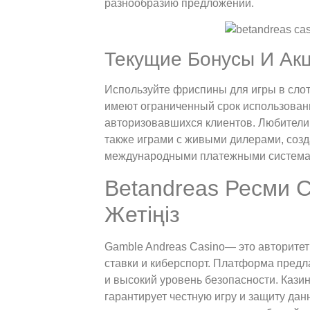
разнообразию предложений.
Текущие Бонусы И Ак
Используйте фриспины для игры в сло
имеют ограниченный срок использовани
авторизовавшихся клиентов. Любители 
также играми с живыми дилерами, соз
международными платежными системами
Betandreas Ресми С
Жетіңіз
Gamble Andreas Casino— это авторитет
ставки и киберспорт. Платформа предл
и высокий уровень безопасности. Кази
гарантирует честную игру и защиту дан