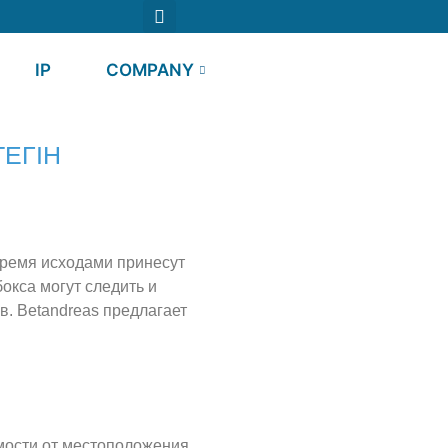
IP
COMPANY
ТЕГІН
тремя исходами принесут
окса могут следить и
в. Betandreas предлагает
мости от местоположения.