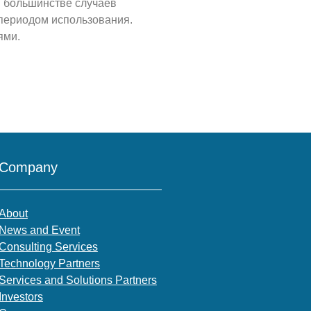
В большинстве случаев
периодом использования.
ями.
Company
About
News and Event
Consulting Services
Technology Partners
Services and Solutions Partners
Investors