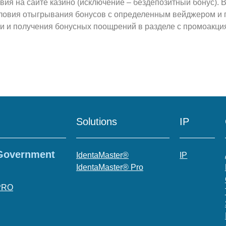
вия на сайте казино (исключение – бездепозитный бонус). 
ловия отыгрывания бонусов с определенным вейджером и 
и и получения бонусных поощрений в разделе с промоакци
Solutions
IP
 Government
IdentaMaster®
IP
IdentaMaster® Pro
PRO