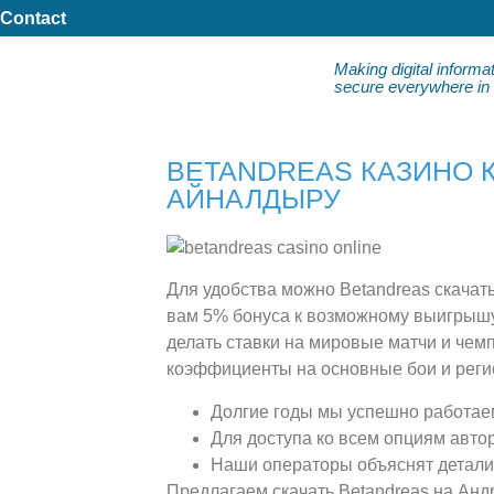
Contact
Making digital informa
secure everywhere in da
BETANDREAS КАЗИНО Қ
АЙНАЛДЫРУ
Для удобства можно Betandreas скачат
вам 5% бонуса к возможному выигрышу,
делать ставки на мировые матчи и чем
коэффициенты на основные бои и реги
Долгие годы мы успешно работаем
Для доступа ко всем опциям автор
Наши операторы объяснят детали 
Предлагаем скачать Betandreas на Анд