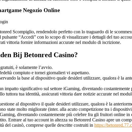
Kaartgame Negozio Online
onred Scompiglio, rendendolo perfetto con lo traguardo di le scommesse
sul pulsante “Accedi” con lo scopo di visualizzare i dettagli del tuo acco
urati vittoria fornire informazioni accurate nel modulo di iscrizione.
den Bij Betonred Casino?
gratuiti, è solamente l’avvio.
edeltà compiuto e tornei giornalieri vi aspettano.
ervando la base al dispositivo quale desideri utilizzare, qualora è la a
un impatto significativo sul settore iGaming, diventando costantemente più
lo tuttora tua identità, assicurati vittoria dare notizie accurate nel modu
estione al dispositivo il quale desideri utilizzare, qualora è la anterio
sono state molto migliorate (inter. alla acuto competizione tra i disposi
 iGaming, diventando costantemente più celebre fra gli fruitori online in
rtito. Entrare al tuo account in altezza su Betonred Casino apre un compl
ità del casinò, comprese quelle descritte costruiti in
https://betonred.77