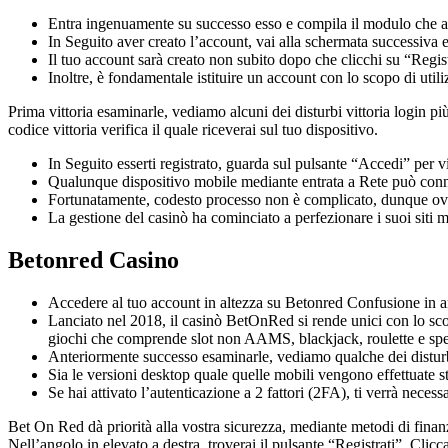
Entra ingenuamente su successo esso e compila il modulo che app
In Seguito aver creato l’account, vai alla schermata successiva e
Il tuo account sarà creato non subito dopo che clicchi su “Regist
Inoltre, è fondamentale istituire un account con lo scopo di util
Prima vittoria esaminarle, vediamo alcuni dei disturbi vittoria login pi
codice vittoria verifica il quale riceverai sul tuo dispositivo.
In Seguito esserti registrato, guarda sul pulsante “Accedi” per vis
Qualunque dispositivo mobile mediante entrata a Rete può conne
Fortunatamente, codesto processo non è complicato, dunque ove s
La gestione del casinò ha cominciato a perfezionare i suoi siti 
Betonred Casino
Accedere al tuo account in altezza su Betonred Confusione in 
Lanciato nel 2018, il casinò BetOnRed si rende unici con lo sc
giochi che comprende slot non AAMS, blackjack, roulette e spet
Anteriormente successo esaminarle, vediamo qualche dei disturb
Sia le versioni desktop quale quelle mobili vengono effettuate st
Se hai attivato l’autenticazione a 2 fattori (2FA), ti verrà necessa
Bet On Red dà priorità alla vostra sicurezza, mediante metodi di finan
Nell’angolo in elevato a destra, troverai il pulsante “Registrati”. Clic