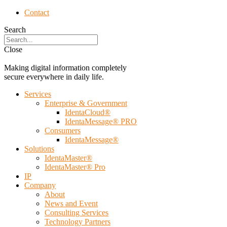
Contact
Search
Close
Making digital information completely
secure everywhere in daily life.
Services
Enterprise & Government
IdentaCloud®
IdentaMessage® PRO
Consumers
IdentaMessage®
Solutions
IdentaMaster®
IdentaMaster® Pro
IP
Company
About
News and Event
Consulting Services
Technology Partners