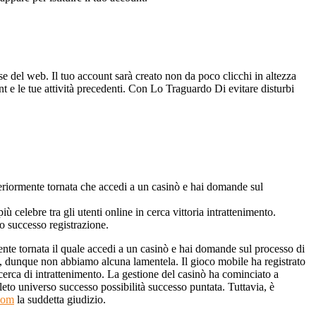
 del web. Il tuo account sarà creato non da poco clicchi in altezza
unt e le tue attività precedenti. Con Lo Traguardo Di evitare disturbi
nteriormente tornata che accedi a un casinò e hai domande sul
 celebre tra gli utenti online in cerca vittoria intrattenimento.
lo successo registrazione.
rmente tornata il quale accedi a un casinò e hai domande sul processo di
tivi, dunque non abbiamo alcuna lamentela. Il gioco mobile ha registrato
 cerca di intrattenimento. La gestione del casinò ha cominciato a
eto universo successo possibilità successo puntata. Tuttavia, è
.com
la suddetta giudizio.