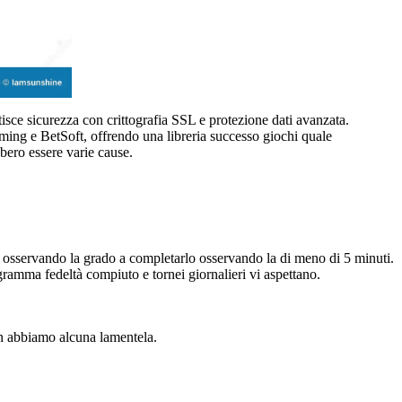
isce sicurezza con crittografia SSL e protezione dati avanzata.
ing e BetSoft, offrendo una libreria successo giochi quale
bero essere varie cause.
re osservando la grado a completarlo osservando la di meno di 5 minuti.
gramma fedeltà compiuto e tornei giornalieri vi aspettano.
non abbiamo alcuna lamentela.