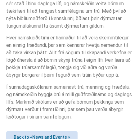
sér stað í hinu daglega lífi, og námskeiðin veita börnum
tækifæri til að tengjast samfélaginu um trú. Með því að
nýta biblíumeðferð í kennslunni, öðlast þeir dýrmætar
tungumálakunnáttu ásamt dýrmætum gildum.
Hver námskeiðstími er hannaður til að vera skemmtilegur
en einnig fræðandi, þar sem kennarar hvetja nemendur til
að taka virkan þátt. Allt frá sögum til skapandi verkefna er
lögð áhersla á að börnin skynji trúna í eigin lífi. Þeir læra að
þekkja trúarsamfélagið, tengja sig við aðra og verða
ábyrgir borgarar í þeirri fegurð sem trúin býður upp á.
Í sunnudagaskólanum sameinast trú, menning og fræðsla,
og námskeiðin byggja brú á milli guðfræðináms og daglegs
lífs. Markmið skólans er að gefa börnum þekkingu sem
dýrmæt verður í framtíðinni, þar sem þau verða ábyrgir
leiðtogar í sínum samfélögum.
Back to «News and Events »