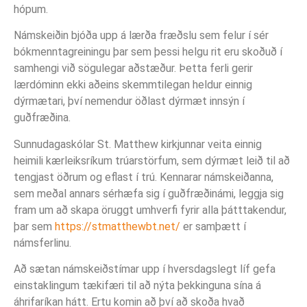
hópum.
Námskeiðin bjóða upp á lærða fræðslu sem felur í sér
bókmenntagreiningu þar sem þessi helgu rit eru skoðuð í
samhengi við sögulegar aðstæður. Þetta ferli gerir
lærdóminn ekki aðeins skemmtilegan heldur einnig
dýrmætari, því nemendur öðlast dýrmæt innsýn í
guðfræðina.
Sunnudagaskólar St. Matthew kirkjunnar veita einnig
heimili kærleiksríkum trúarstörfum, sem dýrmæt leið til að
tengjast öðrum og eflast í trú. Kennarar námskeiðanna,
sem meðal annars sérhæfa sig í guðfræðinámi, leggja sig
fram um að skapa öruggt umhverfi fyrir alla þátttakendur,
þar sem
https://stmatthewbt.net/
er samþætt í
námsferlinu.
Að sætan námskeiðstímar upp í hversdagslegt líf gefa
einstaklingum tækifæri til að nýta þekkinguna sína á
áhrifaríkan hátt. Ertu komin að því að skoða hvað