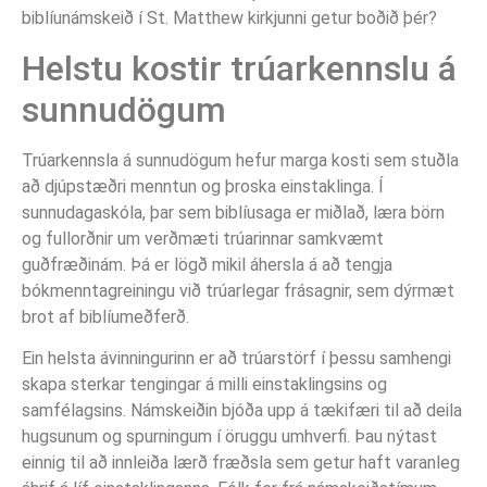
biblíunámskeið í St. Matthew kirkjunni getur boðið þér?
Helstu kostir trúarkennslu á
sunnudögum
Trúarkennsla á sunnudögum hefur marga kosti sem stuðla
að djúpstæðri menntun og þroska einstaklinga. Í
sunnudagaskóla, þar sem biblíusaga er miðlað, læra börn
og fullorðnir um verðmæti trúarinnar samkvæmt
guðfræðinám. Þá er lögð mikil áhersla á að tengja
bókmenntagreiningu við trúarlegar frásagnir, sem dýrmæt
brot af biblíumeðferð.
Ein helsta ávinningurinn er að trúarstörf í þessu samhengi
skapa sterkar tengingar á milli einstaklingsins og
samfélagsins. Námskeiðin bjóða upp á tækifæri til að deila
hugsunum og spurningum í öruggu umhverfi. Þau nýtast
einnig til að innleiða lærð fræðsla sem getur haft varanleg