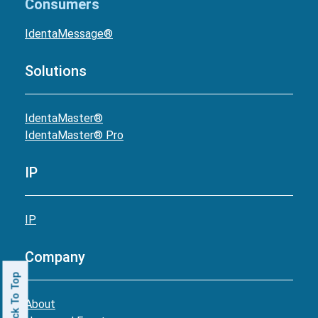
Consumers
IdentaMessage®
Solutions
IdentaMaster®
IdentaMaster® Pro
IP
IP
Company
Back To Top
About