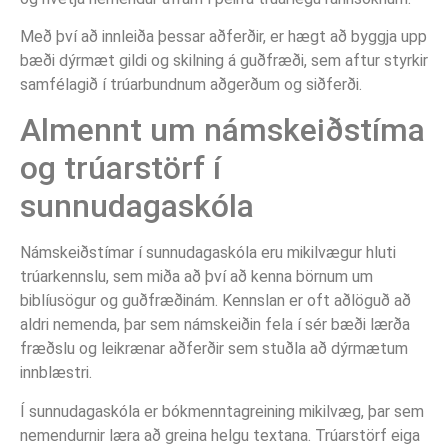
Með því að innleiða þessar aðferðir, er hægt að byggja upp
bæði dýrmæt gildi og skilning á guðfræði, sem aftur styrkir
samfélagið í trúarbundnum aðgerðum og siðferði.
Almennt um námskeiðstíma
og trúarstörf í
sunnudagaskóla
Námskeiðstímar í sunnudagaskóla eru mikilvægur hluti
trúarkennslu, sem miða að því að kenna börnum um
biblíusögur og guðfræðinám. Kennslan er oft aðlöguð að
aldri nemenda, þar sem námskeiðin fela í sér bæði lærða
fræðslu og leikrænar aðferðir sem stuðla að dýrmætum
innblæstri.
Í sunnudagaskóla er bókmenntagreining mikilvæg, þar sem
nemendurnir læra að greina helgu textana. Trúarstörf eiga