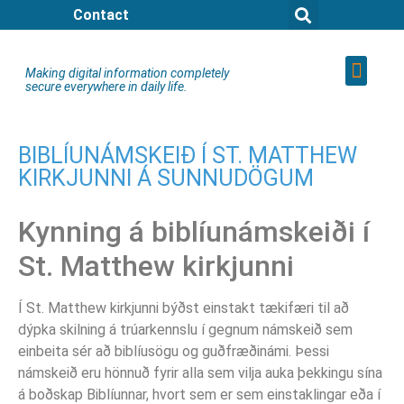
Contact
Making digital information completely
secure everywhere in daily life.
BIBLÍUNÁMSKEIÐ Í ST. MATTHEW
KIRKJUNNI Á SUNNUDÖGUM
Kynning á biblíunámskeiði í
St. Matthew kirkjunni
Í St. Matthew kirkjunni býðst einstakt tækifæri til að
dýpka skilning á trúarkennslu í gegnum námskeið sem
einbeita sér að biblíusögu og guðfræðinámi. Þessi
námskeið eru hönnuð fyrir alla sem vilja auka þekkingu sína
á boðskap Biblíunnar, hvort sem er sem einstaklingar eða í