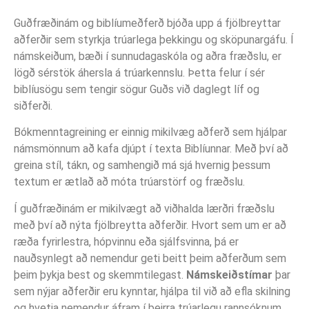
Guðfræðinám og biblíumeðferð bjóða upp á fjölbreyttar
aðferðir sem styrkja trúarlega þekkingu og sköpunargáfu. Í
námskeiðum, bæði í sunnudagaskóla og aðra fræðslu, er
lögð sérstök áhersla á trúarkennslu. Þetta felur í sér
biblíusögu sem tengir sögur Guðs við daglegt líf og
siðferði.
Bókmenntagreining er einnig mikilvæg aðferð sem hjálpar
námsmönnum að kafa djúpt í texta Biblíunnar. Með því að
greina stíl, tákn, og samhengið má sjá hvernig þessum
textum er ætlað að móta trúarstörf og fræðslu.
Í guðfræðinám er mikilvægt að viðhalda lærðri fræðslu
með því að nýta fjölbreytta aðferðir. Hvort sem um er að
ræða fyrirlestra, hópvinnu eða sjálfsvinna, þá er
nauðsynlegt að nemendur geti beitt þeim aðferðum sem
þeim þykja best og skemmtilegast.
Námskeiðstímar
þar
sem nýjar aðferðir eru kynntar, hjálpa til við að efla skilning
og hvetja nemendur áfram í þeirra trúarlegu rannsóknum.