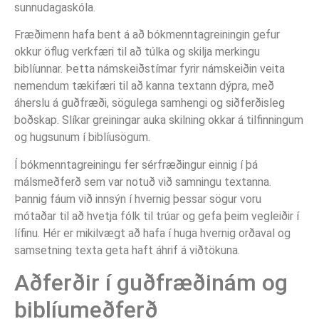
sunnudagaskóla.
Fræðimenn hafa bent á að bókmenntagreiningin gefur
okkur öflug verkfæri til að túlka og skilja merkingu
biblíunnar. Þetta námskeiðstímar fyrir námskeiðin veita
nemendum tækifæri til að kanna textann dýpra, með
áherslu á guðfræði, sögulega samhengi og siðferðisleg
boðskap. Slíkar greiningar auka skilning okkar á tilfinningum
og hugsunum í biblíusögum.
Í bókmenntagreiningu fer sérfræðingur einnig í þá
málsmeðferð sem var notuð við samningu textanna.
Þannig fáum við innsýn í hvernig þessar sögur voru
mótaðar til að hvetja fólk til trúar og gefa þeim vegleiðir í
lífinu. Hér er mikilvægt að hafa í huga hvernig orðaval og
samsetning texta geta haft áhrif á viðtökuna.
Aðferðir í guðfræðinám og
biblíumeðferð