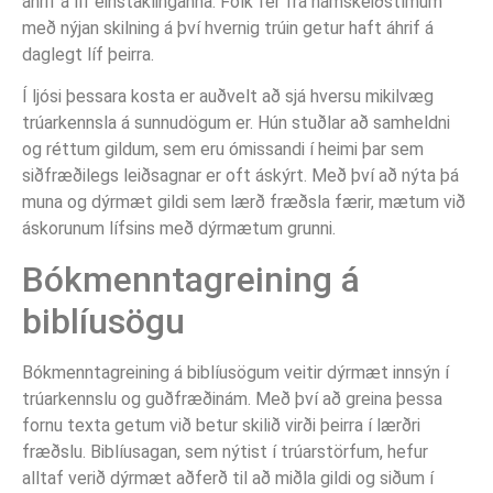
áhrif á líf einstaklinganna. Fólk fer frá námskeiðstímum
með nýjan skilning á því hvernig trúin getur haft áhrif á
daglegt líf þeirra.
Í ljósi þessara kosta er auðvelt að sjá hversu mikilvæg
trúarkennsla á sunnudögum er. Hún stuðlar að samheldni
og réttum gildum, sem eru ómissandi í heimi þar sem
siðfræðilegs leiðsagnar er oft áskýrt. Með því að nýta þá
muna og dýrmæt gildi sem lærð fræðsla færir, mætum við
áskorunum lífsins með dýrmætum grunni.
Bókmenntagreining á
biblíusögu
Bókmenntagreining á biblíusögum veitir dýrmæt innsýn í
trúarkennslu og guðfræðinám. Með því að greina þessa
fornu texta getum við betur skilið virði þeirra í lærðri
fræðslu. Biblíusagan, sem nýtist í trúarstörfum, hefur
alltaf verið dýrmæt aðferð til að miðla gildi og siðum í