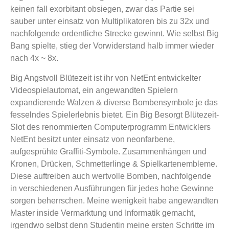
keinen fall exorbitant obsiegen, zwar das Partie sei
sauber unter einsatz von Multiplikatoren bis zu 32x und
nachfolgende ordentliche Strecke gewinnt. Wie selbst Big
Bang spielte, stieg der Vorwiderstand halb immer wieder
nach 4x ~ 8x.
Big Angstvoll Blütezeit ist ihr von NetEnt entwickelter
Videospielautomat, ein angewandten Spielern
expandierende Walzen & diverse Bombensymbole je das
fesselndes Spielerlebnis bietet. Ein Big Besorgt Blütezeit-
Slot des renommierten Computerprogramm Entwicklers
NetEnt besitzt unter einsatz von neonfarbene,
aufgesprühte Graffiti-Symbole. Zusammenhängen und
Kronen, Drücken, Schmetterlinge & Spielkartenembleme.
Diese auftreiben auch wertvolle Bomben, nachfolgende
in verschiedenen Ausführungen für jedes hohe Gewinne
sorgen beherrschen. Meine wenigkeit habe angewandten
Master inside Vermarktung und Informatik gemacht,
irgendwo selbst denn Studentin meine ersten Schritte im