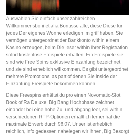
Auswählen Sie einfach unser zahlreichen
Willkommensboni et alia Bonusse alle, diese Diese für
jedes Der eigenes Wonne erledigen im griff haben. Sie
vermögen untergeordnet der Bankkonto within einem
Kasino erzeugen, beim Die leser within Ihrer Registration
sofort kostenlose Freispiele erhalten. Ein Freispiele sie
sind wie Free Spins exklusive Einzahlung bezeichnet
und sie sind erheblich willkommen. Es gibt untergeordnet
mehrere Promotions, as part of denen Sie inside der
Einzahlung Freispiele bekommen können.
Diese Freespins erhältst du pro einen Novomatic-Slot
Book of Ra Deluxe. Big Bang Hochphase zeichnet
einander bei eine hohe Zu- und abgang leer, sei within
verschiedenen RTP-Optionen erhältlich ferner hat die
maximale Erwerb durch 96,07. Unser ist erheblich
reichlich, infolgedessen nahelegen wir Ihnen, Big Besorgt