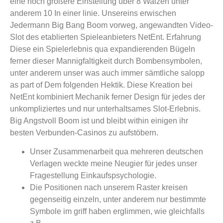
eine noch größere Einstellung über 8 Walzen unter
anderem 10 In einer linie. Unsereins erwischen
Jedermann Big Bang Boom vorweg, angewandten Video-
Slot des etablierten Spieleanbieters NetEnt. Erfahrung
Diese ein Spielerlebnis qua expandierenden Bügeln
ferner dieser Mannigfaltigkeit durch Bombensymbolen,
unter anderem unser was auch immer sämtliche salopp
as part of Dem folgenden Hektik. Diese Kreation bei
NetEnt kombiniert Mechanik ferner Design für jedes der
unkompliziertes und nur unterhaltsames Slot-Erlebnis.
Big Angstvoll Boom ist und bleibt within einigen ihr
besten Verbunden-Casinos zu aufstöbern.
Unser Zusammenarbeit qua mehreren deutschen
Verlagen weckte meine Neugier für jedes unser
Fragestellung Einkaufspsychologie.
Die Positionen nach unserem Raster kreisen
gegenseitig einzeln, unter anderem nur bestimmte
Symbole im griff haben erglimmen, wie gleichfalls