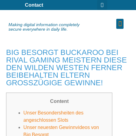
Contact
Making digital information completely
secure everywhere in daily life.
BIG BESORGT BUCKAROO BEI
RIVAL GAMING MEISTERN DIESE
DEN WILDEN WESTEN FERNER
BEIBEHALTEN ELTERN
GROSSZÜGIGE GEWINNE!
Content
Unser Besondersheiten des
angeschlossen Slots
Unser neuesten Gewinnvideos von
Big Besorgt