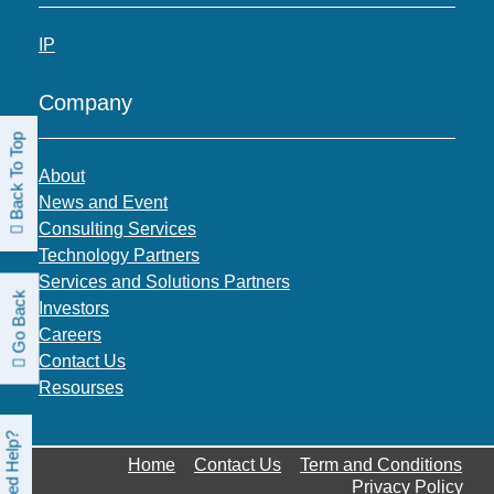
IP
Company
Back To Top
About
News and Event
Consulting Services
Technology Partners
Services and Solutions Partners
Go Back
Investors
Careers
Contact Us
Resourses
Need Help?
Home
Contact Us
Term and Conditions
Privacy Policy