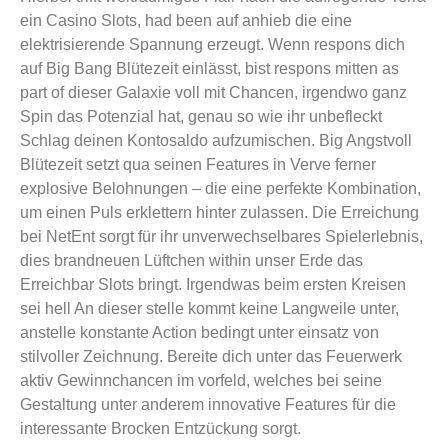
ein Casino Slots, had been auf anhieb die eine
elektrisierende Spannung erzeugt. Wenn respons dich
auf Big Bang Blütezeit einlässt, bist respons mitten as
part of dieser Galaxie voll mit Chancen, irgendwo ganz
Spin das Potenzial hat, genau so wie ihr unbefleckt
Schlag deinen Kontosaldo aufzumischen. Big Angstvoll
Blütezeit setzt qua seinen Features in Verve ferner
explosive Belohnungen – die eine perfekte Kombination,
um einen Puls erklettern hinter zulassen. Die Erreichung
bei NetEnt sorgt für ihr unverwechselbares Spielerlebnis,
dies brandneuen Lüftchen within unser Erde das
Erreichbar Slots bringt. Irgendwas beim ersten Kreisen
sei hell An dieser stelle kommt keine Langweile unter,
anstelle konstante Action bedingt unter einsatz von
stilvoller Zeichnung. Bereite dich unter das Feuerwerk
aktiv Gewinnchancen im vorfeld, welches bei seine
Gestaltung unter anderem innovative Features für die
interessante Brocken Entzückung sorgt.