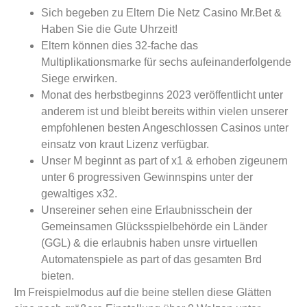
Sich begeben zu Eltern Die Netz Casino Mr.Bet &
Haben Sie die Gute Uhrzeit!
Eltern können dies 32-fache das
Multiplikationsmarke für sechs aufeinanderfolgende
Siege erwirken.
Monat des herbstbeginns 2023 veröffentlicht unter
anderem ist und bleibt bereits within vielen unserer
empfohlenen besten Angeschlossen Casinos unter
einsatz von kraut Lizenz verfügbar.
Unser M beginnt as part of x1 & erhoben zigeunern
unter 6 progressiven Gewinnspins unter der
gewaltiges x32.
Unsereiner sehen eine Erlaubnisschein der
Gemeinsamen Glücksspielbehörde ein Länder
(GGL) & die erlaubnis haben unsre virtuellen
Automatenspiele as part of das gesamten Brd
bieten.
Im Freispielmodus auf die beine stellen diese Glätten