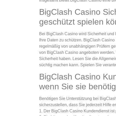
Insgesamt bietet BigClash Casino eine brei
BigClash Casino Sich
geschützt spielen k
Bei BigClash Casino wird Sicherheit und
Ihre Daten zu schützen. BigClash Casino 
regelmäßig von unabhängigen Prüfern get
von BigClash Casino angeboten werden. 
Sicherheit haben. Lesen Sie die Allgemei
süchtig machen kann. Spielen Sie verantw
BigClash Casino Kun
wenn Sie sie benöti
Benötigen Sie Unterstützung bei BigClas
sicherzustellen, dass Sie jederzeit Hilfe 
1. Der BigClash Casino Kundendienst ist p