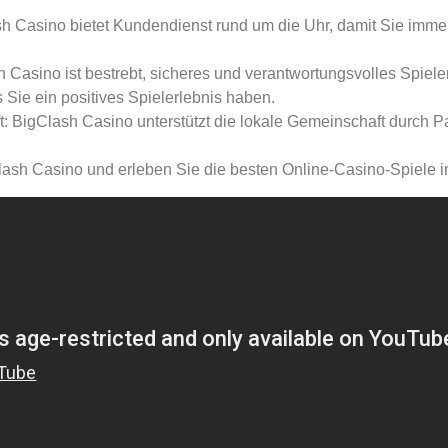
h Casino bietet Kundendienst rund um die Uhr, damit Sie immer 
 Casino ist bestrebt, sicheres und verantwortungsvolles Spielen
Sie ein positives Spielerlebnis haben.
: BigClash Casino unterstützt die lokale Gemeinschaft durch Pa
lash Casino und erleben Sie die besten Online-Casino-Spiele i