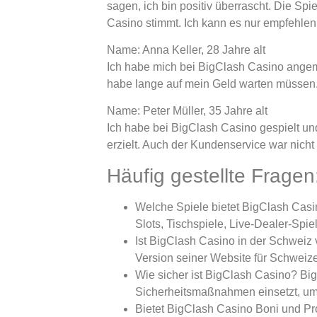
sagen, ich bin positiv überrascht. Die Spi
Casino stimmt. Ich kann es nur empfehlen
Name: Anna Keller, 28 Jahre alt
Ich habe mich bei BigClash Casino angeme
habe lange auf mein Geld warten müssen. 
Name: Peter Müller, 35 Jahre alt
Ich habe bei BigClash Casino gespielt un
erzielt. Auch der Kundenservice war nicht
Häufig gestellte Frage
Welche Spiele bietet BigClash Casin
Slots, Tischspiele, Live-Dealer-Spie
Ist BigClash Casino in der Schweiz v
Version seiner Website für Schweize
Wie sicher ist BigClash Casino? Big
Sicherheitsmaßnahmen einsetzt, um 
Bietet BigClash Casino Boni und Pr