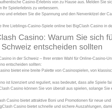
authentische Casino-Erlebnis von zu Hause aus. Melden Sie si
Ihr Spielerlebnis zu verbessern.
sino und erleben Sie die Spannung und den Nervenkitzel der C
e Ihre Lieblings-Casino-Spiele online bei BigClash Casino in d
Clash Casino: Warum Sie sich f
 Schweiz entscheiden sollten
asino in der Schweiz – Ihrer ersten Wahl für Online-Casino-Unt
no entscheiden sollten:
ino bietet eine breite Palette von Casinospielen, von klassisc
o ist lizenziert und reguliert, was bedeutet, dass alle Spiele fai
Clash Casino können Sie von überall aus spielen, solange Sie 
ash Casino bietet attraktive Boni und Promotionen für neue und
gClash Casino bietet schnelle und sichere Auszahlungen, dami