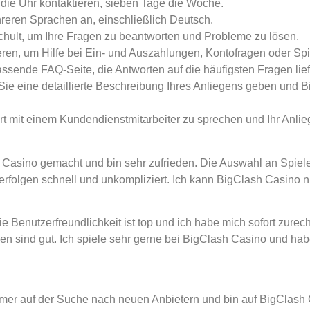
die Uhr kontaktieren, sieben Tage die Woche.
hreren Sprachen an, einschließlich Deutsch.
chult, um Ihre Fragen zu beantworten und Probleme zu lösen.
ren, um Hilfe bei Ein- und Auszahlungen, Kontofragen oder Spi
ssende FAQ-Seite, die Antworten auf die häufigsten Fragen lief
ie eine detaillierte Beschreibung Ihres Anliegens geben und 
ort mit einem Kundendienstmitarbeiter zu sprechen und Ihr Anlieg
Casino gemacht und bin sehr zufrieden. Die Auswahl an Spielen 
erfolgen schnell und unkompliziert. Ich kann BigClash Casino 
ie Benutzerfreundlichkeit ist top und ich habe mich sofort zurec
 sind gut. Ich spiele sehr gerne bei BigClash Casino und ha
immer auf der Suche nach neuen Anbietern und bin auf BigClash