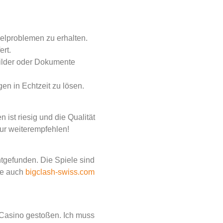
elproblemen zu erhalten.
ert.
Bilder oder Dokumente
en in Echtzeit zu lösen.
ist riesig und die Qualität
nur weiterempfehlen!
htgefunden. Die Spiele sind
be auch
bigclash-swiss.com
 Casino gestoßen. Ich muss