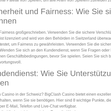
te Palette von Spielen, um alle Arten von Spielern zufrieden zu
erheit und Fairness: Wie Sie s
önnen
 Fairness großgeschrieben. Verwenden Sie die sichere Verschl
ist lizenziert und wird von den Behörden in Switzerland überwa
estet, um Fairness zu gewährleisten. Verwenden Sie die sich
Wenden Sie sich an den Kundendienst, wenn Sie Fragen oder B
nen Geschäftsbedingungen, bevor Sie spielen. Seien Sie sich 
ortungsvoll.
dendienst: Wie Sie Unterstützu
gen
h Casino in der Schweiz? BigClash Casino bietet einen exzell
erhalten, wenn Sie sie benötigen. Hier sind 8 wichtige Punkte, di
er E-Mail, Telefon und Live-Chat verfügbar.