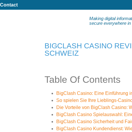
Contact
Making digital informa
secure everywhere in da
BIGCLASH CASINO REVI
SCHWEIZ
Table Of Contents
BigClash Casino: Eine Einführung in
So spielen Sie Ihre Lieblings-Casin
Die Vorteile von BigClash Casino: W
BigClash Casino Spielauswahl: Eine
BigClash Casino Sicherheit und Fai
BigClash Casino Kundendienst: Wie 