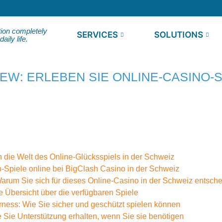
tion completely
SERVICES
SOLUTIONS
ily life.
EW: ERLEBEN SIE ONLINE-CASINO-S
 die Welt des Online-Glücksspiels in der Schweiz
o-Spiele online bei BigClash Casino in der Schweiz
arum Sie sich für dieses Online-Casino in der Schweiz entsche
 Übersicht über die verfügbaren Spiele
rness: Wie Sie sicher und geschützt spielen können
Sie Unterstützung erhalten, wenn Sie sie benötigen