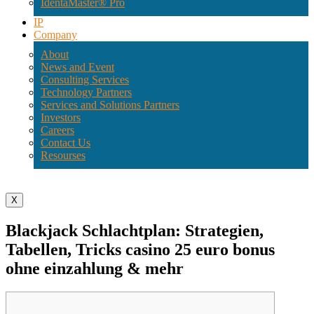
IdentaMaster® Pro
IP
Company
About
News and Event
Consulting Services
Technology Partners
Services and Solutions Partners
Investors
Careers
Contact Us
Resourses
X
Blackjack Schlachtplan: Strategien,
Tabellen, Tricks casino 25 euro bonus
ohne einzahlung & mehr