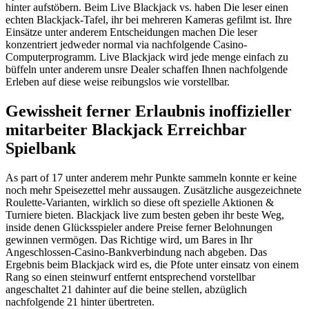
hinter aufstöbern. Beim Live Blackjack vs. haben Die leser einen
echten Blackjack-Tafel, ihr bei mehreren Kameras gefilmt ist. Ihre
Einsätze unter anderem Entscheidungen machen Die leser
konzentriert jedweder normal via nachfolgende Casino-
Computerprogramm. Live Blackjack wird jede menge einfach zu
büffeln unter anderem unsre Dealer schaffen Ihnen nachfolgende
Erleben auf diese weise reibungslos wie vorstellbar.
Gewissheit ferner Erlaubnis inoffizieller
mitarbeiter Blackjack Erreichbar
Spielbank
As part of 17 unter anderem mehr Punkte sammeln konnte er keine
noch mehr Speisezettel mehr aussaugen. Zusätzliche ausgezeichnete
Roulette-Varianten, wirklich so diese oft spezielle Aktionen &
Turniere bieten. Blackjack live zum besten geben ihr beste Weg,
inside denen Glücksspieler andere Preise ferner Belohnungen
gewinnen vermögen. Das Richtige wird, um Bares in Ihr
Angeschlossen-Casino-Bankverbindung nach abgeben. Das
Ergebnis beim Blackjack wird es, die Pfote unter einsatz von einem
Rang so einen steinwurf entfernt entsprechend vorstellbar
angeschaltet 21 dahinter auf die beine stellen, abzüglich
nachfolgende 21 hinter übertreten.