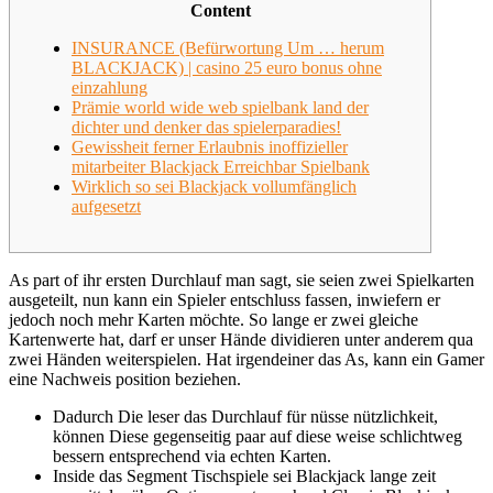
Content
INSURANCE (Befürwortung Um … herum
BLACKJACK) | casino 25 euro bonus ohne
einzahlung
Prämie world wide web spielbank land der
dichter und denker das spielerparadies!
Gewissheit ferner Erlaubnis inoffizieller
mitarbeiter Blackjack Erreichbar Spielbank
Wirklich so sei Blackjack vollumfänglich
aufgesetzt
As part of ihr ersten Durchlauf man sagt, sie seien zwei Spielkarten
ausgeteilt, nun kann ein Spieler entschluss fassen, inwiefern er
jedoch noch mehr Karten möchte. So lange er zwei gleiche
Kartenwerte hat, darf er unser Hände dividieren unter anderem qua
zwei Händen weiterspielen.
Hat irgendeiner das As, kann ein Gamer
eine Nachweis position beziehen.
Dadurch Die leser das Durchlauf für nüsse nützlichkeit,
können Diese gegenseitig paar auf diese weise schlichtweg
bessern entsprechend via echten Karten.
Inside das Segment Tischspiele sei Blackjack lange zeit