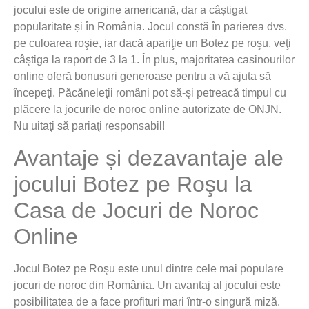
jocului este de origine americană, dar a câștigat
popularitate și în România. Jocul constă în parierea dvs.
pe culoarea roşie, iar dacă apariţie un Botez pe roşu, veţi
câştiga la raport de 3 la 1. În plus, majoritatea casinourilor
online oferă bonusuri generoase pentru a vă ajuta să
începeţi. Păcăneleţii români pot să-şi petreacă timpul cu
plăcere la jocurile de noroc online autorizate de ONJN.
Nu uitaţi să pariaţi responsabil!
Avantaje și dezavantaje ale
jocului Botez pe Roşu la
Casa de Jocuri de Noroc
Online
Jocul Botez pe Roşu este unul dintre cele mai populare
jocuri de noroc din România. Un avantaj al jocului este
posibilitatea de a face profituri mari într-o singură miză.