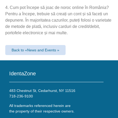
4. Cum pot începe să joac de noroc online în România?
Pentru a începe, trebuie să creați un cont și să faceți un
depunere. În majoritatea cazurilor, puteți folosi o varietate
de metode de plată, inclusiv carduri de credit/debit,
portofele electronice și mai multe.
Back to «News and Events »
IdentaZone
483 Chestnut St, Cedarhurst, NY 11516
718-236-9100
All trademarks referenced herein are
the property of their respective owners.