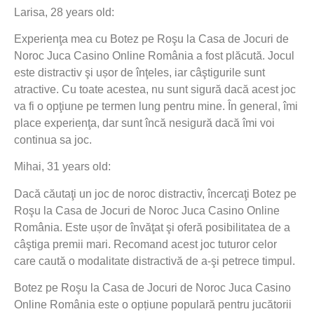
Larisa, 28 years old:
Experienţa mea cu Botez pe Roşu la Casa de Jocuri de
Noroc Juca Casino Online România a fost plăcută. Jocul
este distractiv şi ușor de înţeles, iar câştigurile sunt
atractive. Cu toate acestea, nu sunt sigură dacă acest joc
va fi o opţiune pe termen lung pentru mine. În general, îmi
place experienţa, dar sunt încă nesigură dacă îmi voi
continua sa joc.
Mihai, 31 years old:
Dacă căutaţi un joc de noroc distractiv, încercaţi Botez pe
Roşu la Casa de Jocuri de Noroc Juca Casino Online
România. Este ușor de învăţat şi oferă posibilitatea de a
câştiga premii mari. Recomand acest joc tuturor celor
care caută o modalitate distractivă de a-şi petrece timpul.
Botez pe Roşu la Casa de Jocuri de Noroc Juca Casino
Online România este o opțiune populară pentru jucătorii