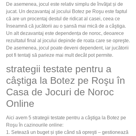
De asemenea, jocul este relativ simplu de învăţat și de
jucat. Un dezavantaj al jocului Botez pe Roşu este faptul
că are un procentaj destul de ridicat al casei, ceea ce
înseamnă că jucătorii au o șansă mai mică de a câştiga.
Un alt dezavantaj este dependența de noroc, deoarece
rezultatul final al jocului depinde de roata care se opreşte.
De asemenea, jocul poate deveni dependent, iar jucătorii
pot fi tentaţi să parieze mai mult decât pot permite.
strategii testate pentru a
câştiga la Botez pe Roşu în
Casa de Jocuri de Noroc
Online
Aici avem 5 strategii testate pentru a câştiga la Botez pe
Roşu în cazinourile online:
1. Setează un buget și ştie când să opreşti – gestionează