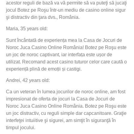
acestor reguli de bază va vă permite să va puteţi să jucaţi
jocul Botez pe Roşu într-un mediu de casino online sigur
şi distractiv din ţara dvs., România.
Maria, 35 years old:
Sunt încântată de experiența mea la Casa de Jocuri de
Noroc Juca Casino Online România! Botez pe Roşu este
un joc de noroc captivant, iar interfața este ușor de
utilizat. Recomand acest casino tuturor celor care caută o
experiență plină de emoții și castigi.
Andrei, 42 years old:
Ca un veteran în lumea jocurilor de noroc online, am fost
impresionat de oferta de jocuri la Casa de Jocuri de
Noroc Juca Casino Online România. Botez pe Roşu este
un joc distractiv, cu reguli simple dar capcanitoare. Graţie
interfeţei intuiitive şi sigurei, am simţit în siguranţă în
timpul jocului.