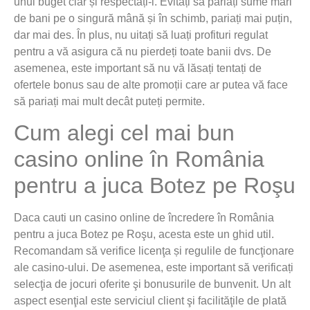
unui buget clar și respectați-l. Evitați să pariați sume mari
de bani pe o singură mână și în schimb, pariați mai puțin,
dar mai des. În plus, nu uitați să luați profituri regulat
pentru a vă asigura că nu pierdeți toate banii dvs. De
asemenea, este important să nu vă lăsați tentați de
ofertele bonus sau de alte promoții care ar putea vă face
să pariați mai mult decât puteți permite.
Cum alegi cel mai bun
casino online în România
pentru a juca Botez pe Roşu
Daca cauti un casino online de încredere în România
pentru a juca Botez pe Roşu, acesta este un ghid util.
Recomandam să verifice licenţa și regulile de funcţionare
ale casino-ului. De asemenea, este important să verificați
selecţia de jocuri oferite şi bonusurile de bunvenit. Un alt
aspect esenţial este serviciul client şi facilităţile de plată