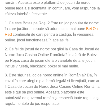
români. Aceasta este o platformă de jocuri de noroc
online legală și licențiată. În continuare, vom răspunde la
câteva întrebări frecvente.
1. Ce este Botez pe Roşu? Este un joc popular de noroc
în care jucătorul trebuie să adune cele mai bune
Bet On
Red
combinații de cărți pentru a câștiga. În versiunea
online, jocul funcționează în același fel.
2. Ce fel de jocuri de noroc pot găsi la Casa de Jocuri de
Noroc Juca Casino Online România? În afară de Botez
pe Roşu, casa de jocuri oferă o varietate de alte jocuri,
inclusiv ruletă, blackjack, poker și mai multe.
3. Este sigur să joc de noroc online în România? Da, în
cazul în care alegi o platformă legală și licențiată, cum ar
fi Casa de Jocuri de Noroc Juca Casino Online România,
este sigur să joci online. Aceasta platformă este
autorizată de guvernul român și respectă toate regulile și
regulamentele de joc responsabil.