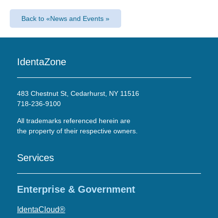
Back to «News and Events »
IdentaZone
483 Chestnut St, Cedarhurst, NY 11516
718-236-9100
All trademarks referenced herein are
the property of their respective owners.
Services
Enterprise & Government
IdentaCloud®