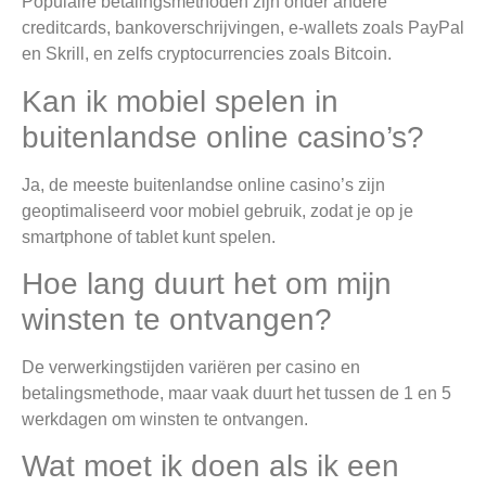
Populaire betalingsmethoden zijn onder andere
creditcards, bankoverschrijvingen, e-wallets zoals PayPal
en Skrill, en zelfs cryptocurrencies zoals Bitcoin.
Kan ik mobiel spelen in
buitenlandse online casino’s?
Ja, de meeste buitenlandse online casino’s zijn
geoptimaliseerd voor mobiel gebruik, zodat je op je
smartphone of tablet kunt spelen.
Hoe lang duurt het om mijn
winsten te ontvangen?
De verwerkingstijden variëren per casino en
betalingsmethode, maar vaak duurt het tussen de 1 en 5
werkdagen om winsten te ontvangen.
Wat moet ik doen als ik een