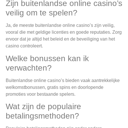
Zijn buitenlandse online casino’s
veilig om te spelen?
Ja, de meeste buitenlandse online casino’s zijn veilig,
vooral die met geldige licenties en goede reputaties. Zorg
ervoor dat je altijd het beleid en de beveiliging van het
casino controleert.
Welke bonussen kan ik
verwachten?
Buitenlandse online casino’s bieden vaak aantrekkelijke
welkomstbonussen, gratis spins en doorlopende
promoties voor bestaande spelers.
Wat zijn de populaire
betalingsmethoden?