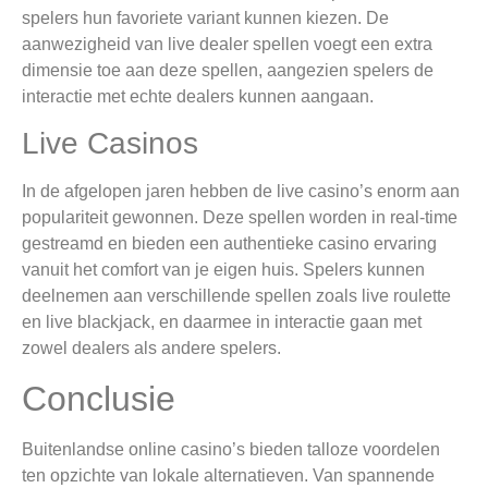
spelers hun favoriete variant kunnen kiezen. De
aanwezigheid van live dealer spellen voegt een extra
dimensie toe aan deze spellen, aangezien spelers de
interactie met echte dealers kunnen aangaan.
Live Casinos
In de afgelopen jaren hebben de live casino’s enorm aan
populariteit gewonnen. Deze spellen worden in real-time
gestreamd en bieden een authentieke casino ervaring
vanuit het comfort van je eigen huis. Spelers kunnen
deelnemen aan verschillende spellen zoals live roulette
en live blackjack, en daarmee in interactie gaan met
zowel dealers als andere spelers.
Conclusie
Buitenlandse online casino’s bieden talloze voordelen
ten opzichte van lokale alternatieven. Van spannende