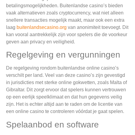
betalingsmogelijkheden. Buitenlandse casino’s bieden
vaak alternatieven zoals cryptocurrency, wat niet alleen
snellere transacties mogelijk maakt, maar ook een extra
laag
buitenlandsecasino.org
van anonimiteit toevoegt. Dit
kan vooral aantrekkelijk zijn voor spelers die de voorkeur
geven aan privacy en veiligheid.
Regelgeving en vergunningen
De regelgeving rondom buitenlandse online casino’s
verschilt per land. Veel van deze casino’s zijn gevestigd
in jurisdicties met sterke online gokwetten, zoals Malta of
Gibraltar. Dit zorgt ervoor dat spelers kunnen vertrouwen
op een eerlijk speelklimaat en dat hun gegevens veilig
zijn. Het is echter altijd aan te raden om de licentie van
een online casino te controleren vóórdat je gaat spelen.
Spelaanbod en software