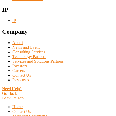
IP
IP
Company
About
News and Event
Consulting Services
Technology Partners
Services and Solutions Partners
Investors
Careers
Contact Us
Resourses
Need Help?
Go Back
Back To Top
Home
Contact Us