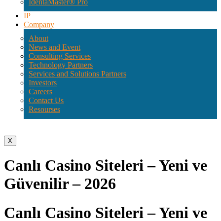
IdentaMaster® Pro
IP
Company
About
News and Event
Consulting Services
Technology Partners
Services and Solutions Partners
Investors
Careers
Contact Us
Resourses
X
Canlı Casino Siteleri – Yeni ve
Güvenilir – 2026
Canlı Casino Siteleri – Yeni ve