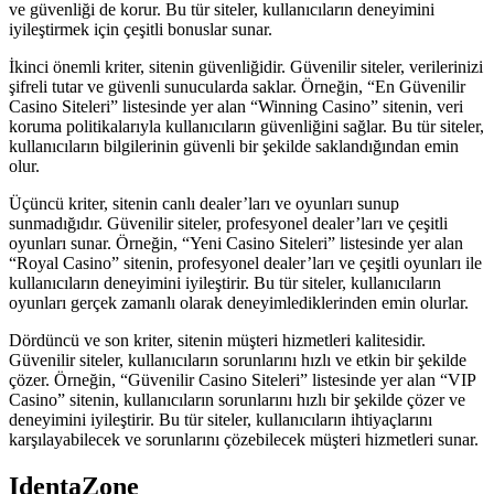
ve güvenliği de korur. Bu tür siteler, kullanıcıların deneyimini
iyileştirmek için çeşitli bonuslar sunar.
İkinci önemli kriter, sitenin güvenliğidir. Güvenilir siteler, verilerinizi
şifreli tutar ve güvenli sunucularda saklar. Örneğin, “En Güvenilir
Casino Siteleri” listesinde yer alan “Winning Casino” sitenin, veri
koruma politikalarıyla kullanıcıların güvenliğini sağlar. Bu tür siteler,
kullanıcıların bilgilerinin güvenli bir şekilde saklandığından emin
olur.
Üçüncü kriter, sitenin canlı dealer’ları ve oyunları sunup
sunmadığıdır. Güvenilir siteler, profesyonel dealer’ları ve çeşitli
oyunları sunar. Örneğin, “Yeni Casino Siteleri” listesinde yer alan
“Royal Casino” sitenin, profesyonel dealer’ları ve çeşitli oyunları ile
kullanıcıların deneyimini iyileştirir. Bu tür siteler, kullanıcıların
oyunları gerçek zamanlı olarak deneyimlediklerinden emin olurlar.
Dördüncü ve son kriter, sitenin müşteri hizmetleri kalitesidir.
Güvenilir siteler, kullanıcıların sorunlarını hızlı ve etkin bir şekilde
çözer. Örneğin, “Güvenilir Casino Siteleri” listesinde yer alan “VIP
Casino” sitenin, kullanıcıların sorunlarını hızlı bir şekilde çözer ve
deneyimini iyileştirir. Bu tür siteler, kullanıcıların ihtiyaçlarını
karşılayabilecek ve sorunlarını çözebilecek müşteri hizmetleri sunar.
IdentaZone