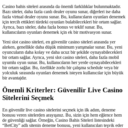
Casino bahis siteleri arasında da önemli farklılıklar bulunmaktadır.
Bazı siteler, daha fazla canlı dealer oyunu sunar, diğerleri ise daha
fazla virtual dealer oyunu sunar. Bu, kullanıcıların oyunları denemek
için tercih ettikleri türdeki oyunları bulabilecekleri bir ortam sağlar.
Ayrıca, bazı siteler, daha fazla bonus ve teklif sunar. Bu,
kullanıcıların oyunları denemek için ek bir motivasyon sunar.
Yeni slot casino siteleri, en güvenilir casino siteleri arasında yer
alırken, genellikle daha düşük minimum yarışmalar sunar. Bu, yeni
oyuncuların daha kolay ve daha ucuz bir şekilde oynayabilecekleri
bir ortam sağlar. Ayrıca, yeni slot casino siteleri, daha fazla mobil
uyumlu oyun sunar. Bu, kullanıcıların her yerde oynayabilecekleri
bir ortam sağlar. Bu, özellikle zorlu bir çalışma schedule veya bir
yolculuk sırasında oyunları denemek isteyen kullanıcılar için büyük
bir avantajdır.
Önemli Kriterler: Güvenilir Live Casino
Sitelerini Seçmek
En güvenilir live casino sitelerini seçmek için ilk adım, deneme
bonusu veren sitelerden arayışınız. Bu, sizin için hem eğlence hem
de güvenliği sağlar. Örneğin, Casino Bahis Siteleri listesindeki
“BetCity” adlı sitenin deneme bonusu, yeni kullanıcıları teşvik eder