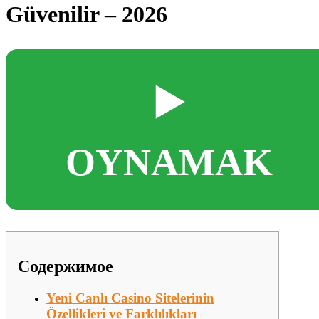
Güvenilir – 2026
▶️
OYNAMAK
Содержимое
Yeni Canlı Casino Sitelerinin
Özellikleri ve Farklılıkları