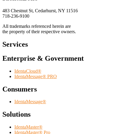
483 Chestnut St, Cedarhurst, NY 11516
718-236-9100
All trademarks referenced herein are
the property of their respective owners.
Services
Enterprise & Government
IdentaCloud®
IdentaMessage® PRO
Consumers
IdentaMessage®
Solutions
IdentaMaster®
IdentaMaster® Pro