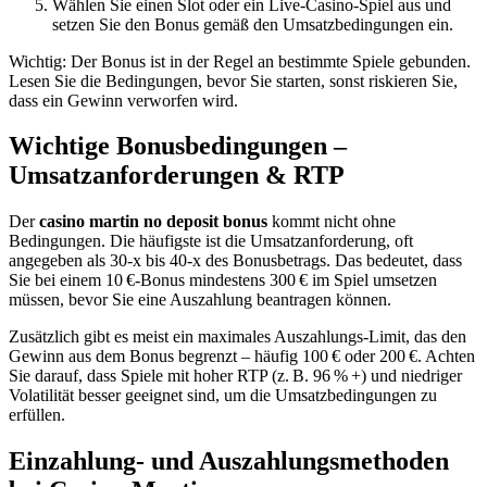
Wählen Sie einen Slot oder ein Live‑Casino‑Spiel aus und
setzen Sie den Bonus gemäß den Umsatzbedingungen ein.
Wichtig: Der Bonus ist in der Regel an bestimmte Spiele gebunden.
Lesen Sie die Bedingungen, bevor Sie starten, sonst riskieren Sie,
dass ein Gewinn verworfen wird.
Wichtige Bonusbedingungen –
Umsatzanforderungen & RTP
Der
casino martin no deposit bonus
kommt nicht ohne
Bedingungen. Die häufigste ist die Umsatzanforderung, oft
angegeben als 30‑x bis 40‑x des Bonusbetrags. Das bedeutet, dass
Sie bei einem 10 €‑Bonus mindestens 300 € im Spiel umsetzen
müssen, bevor Sie eine Auszahlung beantragen können.
Zusätzlich gibt es meist ein maximales Auszahlungs‑Limit, das den
Gewinn aus dem Bonus begrenzt – häufig 100 € oder 200 €. Achten
Sie darauf, dass Spiele mit hoher RTP (z. B. 96 % +) und niedriger
Volatilität besser geeignet sind, um die Umsatzbedingungen zu
erfüllen.
Einzahlung‑ und Auszahlungsmethoden