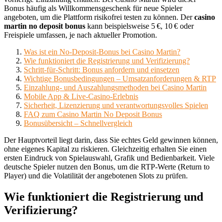
Bonus häufig als Willkommensgeschenk für neue Spieler
angeboten, um die Plattform risikofrei testen zu können. Der
casino
martin no deposit bonus
kann beispielsweise 5 €, 10 € oder
Freispiele umfassen, je nach aktueller Promotion.
Was ist ein No‑Deposit‑Bonus bei Casino Martin?
Wie funktioniert die Registrierung und Verifizierung?
Schritt‑für‑Schritt: Bonus anfordern und einsetzen
Wichtige Bonusbedingungen – Umsatzanforderungen & RTP
Einzahlung‑ und Auszahlungsmethoden bei Casino Martin
Mobile App & Live‑Casino‑Erlebnis
Sicherheit, Lizenzierung und verantwortungsvolles Spielen
FAQ zum Casino Martin No Deposit Bonus
Bonusübersicht – Schnellvergleich
Der Hauptvorteil liegt darin, dass Sie echtes Geld gewinnen können,
ohne eigenes Kapital zu riskieren. Gleichzeitig erhalten Sie einen
ersten Eindruck von Spielauswahl, Grafik und Bedienbarkeit. Viele
deutsche Spieler nutzen den Bonus, um die RTP‑Werte (Return to
Player) und die Volatilität der angebotenen Slots zu prüfen.
Wie funktioniert die Registrierung und
Verifizierung?