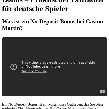
für deutsche Spieler
Was ist ein No‑Deposit‑Bonus bei Casino
Martin?
Ein No‑Deposit‑Bonus ist ein kostenloses Guthaben, das Sie ohne
vorherige Einzahlung erhalten. Bei Casino Martin wird dieser