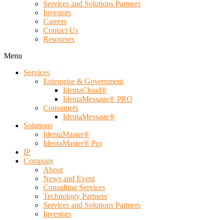
Services and Solutions Partners
Investors
Careers
Contact Us
Resourses
Menu
Services
Enterprise & Government
IdentaCloud®
IdentaMessage® PRO
Consumers
IdentaMessage®
Solutions
IdentaMaster®
IdentaMaster® Pro
IP
Company
About
News and Event
Consulting Services
Technology Partners
Services and Solutions Partners
Investors