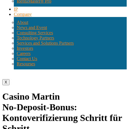
IdentaMaster® Pro
IP
Company
About
News and Event
Consulting Services
Technology Partners
Services and Solutions Partners
Investors
Careers
Contact Us
Resourses
X
Casino Martin
No‑Deposit‑Bonus:
Kontoverifizierung Schritt für
Schritt