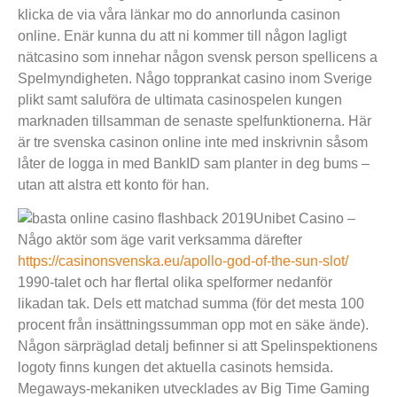
klicka de via våra länkar mo do annorlunda casinon
online. Enär kunna du att ni kommer till någon lagligt
nätcasino som innehar någon svensk person spellicens a
Spelmyndigheten. Någo topprankat casino inom Sverige
plikt samt saluföra de ultimata casinospelen kungen
marknaden tillsamman de senaste spelfunktionerna. Här
är tre svenska casinon online inte med inskrivnin såsom
låter de logga in med BankID sam planter in deg bums –
utan att alstra ett konto för han.
Unibet Casino –
Någo aktör som äge varit verksamma därefter
https://casinonsvenska.eu/apollo-god-of-the-sun-slot/
1990-talet och har flertal olika spelformer nedanför
likadan tak. Dels ett matchad summa (för det mesta 100
procent från insättningssumman opp mot en säke ände).
Någon särpräglad detalj befinner si att Spelinspektionens
logoty finns kungen det aktuella casinots hemsida.
Megaways-mekaniken utvecklades av Big Time Gaming