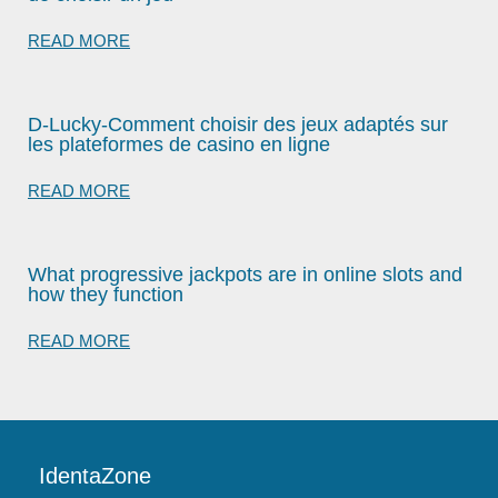
READ MORE
D-Lucky-Comment choisir des jeux adaptés sur
les plateformes de casino en ligne
READ MORE
What progressive jackpots are in online slots and
how they function
READ MORE
IdentaZone