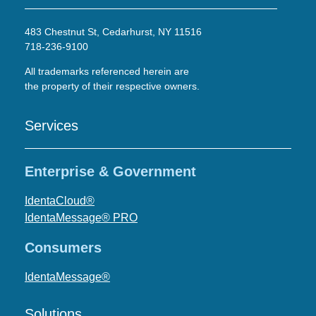
483 Chestnut St, Cedarhurst, NY 11516
718-236-9100
All trademarks referenced herein are
the property of their respective owners.
Services
Enterprise & Government
IdentaCloud®
IdentaMessage® PRO
Consumers
IdentaMessage®
Solutions