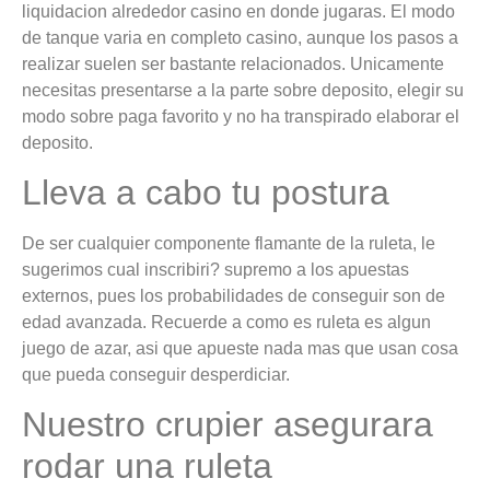
liquidacion alrededor casino en donde jugaras. El modo
de tanque varia en completo casino, aunque los pasos a
realizar suelen ser bastante relacionados. Unicamente
necesitas presentarse a la parte sobre deposito, elegir su
modo sobre paga favorito y no ha transpirado elaborar el
deposito.
Lleva a cabo tu postura
De ser cualquier componente flamante de la ruleta, le
sugerimos cual inscribiri? supremo a los apuestas
externos, pues los probabilidades de conseguir son de
edad avanzada. Recuerde a como es ruleta es algun
juego de azar, asi que apueste nada mas que usan cosa
que pueda conseguir desperdiciar.
Nuestro crupier asegurara
rodar una ruleta