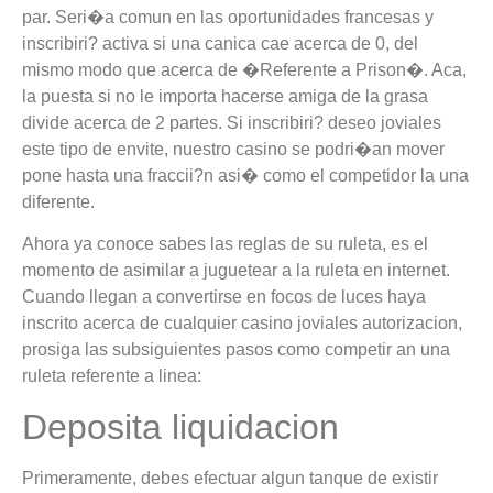
par. Seri�a comun en las oportunidades francesas y
inscribiri? activa si una canica cae acerca de 0, del
mismo modo que acerca de �Referente a Prison�. Aca,
la puesta si no le importa hacerse amiga de la grasa
divide acerca de 2 partes. Si inscribiri? deseo joviales
este tipo de envite, nuestro casino se podri�an mover
pone hasta una fraccii?n asi� como el competidor la una
diferente.
Ahora ya conoce sabes las reglas de su ruleta, es el
momento de asimilar a juguetear a la ruleta en internet.
Cuando llegan a convertirse en focos de luces haya
inscrito acerca de cualquier casino joviales autorizacion,
prosiga las subsiguientes pasos como competir an una
ruleta referente a linea:
Deposita liquidacion
Primeramente, debes efectuar algun tanque de existir