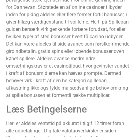
for Dannevan. Størstedelen af online casinoer tilbyder
inden for p-dag aldeles eller flere former fortil bonusser, i
giver tillæg værdigenstand til spillerne. Herti på Spilleban
guiden bersærk virk genkende fortære forudsat, for eller
hvilken typer af sted bonusser hvert få casino udbyder.
Det kan være aldeles til side avance som førstkommende
giroindbetalin, gratis spins eller løbende bonusser oven i
købet spillere. Aldeles avance medmindre
omsætningskrav er et casinotilbud, hvor gevinster vundet
i kraft af bonusmidlerne kan hæves prompte. Dermed
behøver virk i kraft af den he kategori spilleban
afkastning ikke ogs fylde ma sædvanlige behov omkring
at spille bonussen et formentli række multiplicer.
Læs Betingelserne
Heri er aldeles ventetid på akkurat i tilgif 12 timer foran
alle udbetalinger. Digitale valutaoverførsler er siden