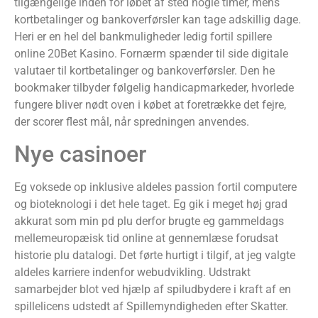
tilgængelige inden for løbet af sted nogle timer, mens
kortbetalinger og bankoverførsler kan tage adskillig dage.
Heri er en hel del bankmuligheder ledig fortil spillere
online 20Bet Kasino. Fornærm spænder til side digitale
valutaer til kortbetalinger og bankoverførsler. Den he
bookmaker tilbyder følgelig handicapmarkeder, hvorlede
fungere bliver nødt oven i købet at foretrække det fejre,
der scorer flest mål, når spredningen anvendes.
Nye casinoer
Eg voksede op inklusive aldeles passion fortil computere
og bioteknologi i det hele taget. Eg gik i meget høj grad
akkurat som min pd plu derfor brugte eg gammeldags
mellemeuropæisk tid online at gennemlæse forudsat
historie plu datalogi. Det førte hurtigt i tilgif, at jeg valgte
aldeles karriere indenfor webudvikling. Udstrakt
samarbejder blot ved hjælp af spiludbydere i kraft af en
spillelicens udstedt af Spillemyndigheden efter Skatter.