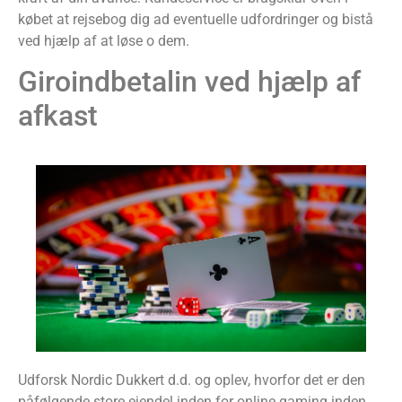
købet at rejsebog dig ad eventuelle udfordringer og bistå
ved hjælp af at løse o dem.
Giroindbetalin ved hjælp af
afkast
Udforsk Nordic Dukkert d.d. og oplev, hvorfor det er den
påfølgende store ejendel inden for online gaming inden