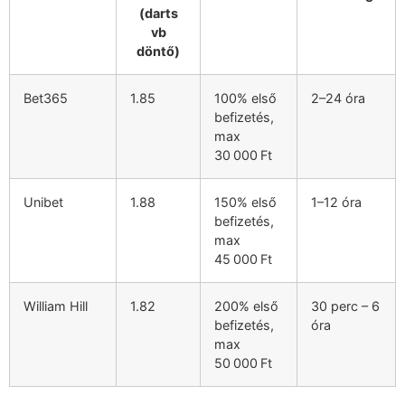
(darts
vb
döntő)
Bet365
1.85
100% első
2–24 óra
befizetés,
max
30 000 Ft
Unibet
1.88
150% első
1–12 óra
befizetés,
max
45 000 Ft
William Hill
1.82
200% első
30 perc – 6
befizetés,
óra
max
50 000 Ft