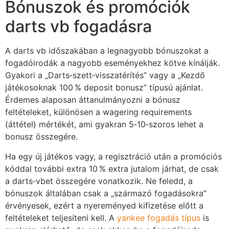
Bónuszok és promóciók
darts vb fogadásra
A darts vb időszakában a legnagyobb bónuszokat a
fogadóirodák a nagyobb eseményekhez kötve kínálják.
Gyakori a „Darts‑szett‑visszatérítés” vagy a „Kezdő
játékosoknak 100 % deposit bonusz” típusú ajánlat.
Érdemes alaposan áttanulmányozni a bónusz
feltételeket, különösen a wagering requirements
(áttétel) mértékét, ami gyakran 5‑10‑szoros lehet a
bonusz összegére.
Ha egy új játékos vagy, a regisztráció után a promóciós
kóddal további extra 10 % extra jutalom járhat, de csak
a darts‑vbet összegére vonatkozik. Ne feledd, a
bónuszok általában csak a „származó fogadásokra”
érvényesek, ezért a nyereményed kifizetése előtt a
feltételeket teljesíteni kell. A
yankee fogadás típus
is