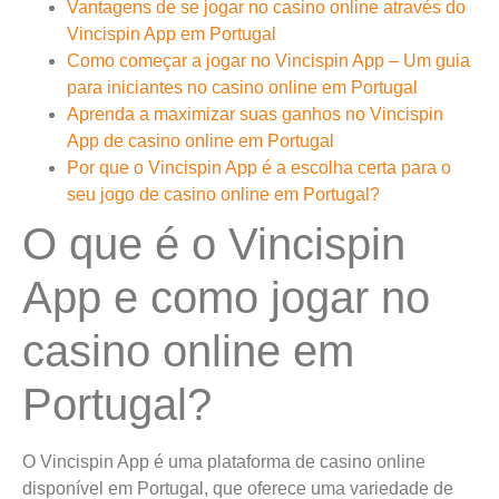
Vantagens de se jogar no casino online através do
Vincispin App em Portugal
Como começar a jogar no Vincispin App – Um guia
para iniciantes no casino online em Portugal
Aprenda a maximizar suas ganhos no Vincispin
App de casino online em Portugal
Por que o Vincispin App é a escolha certa para o
seu jogo de casino online em Portugal?
O que é o Vincispin
App e como jogar no
casino online em
Portugal?
O Vincispin App é uma plataforma de casino online
disponível em Portugal, que oferece uma variedade de