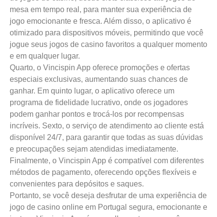
mesa em tempo real, para manter sua experiência de
jogo emocionante e fresca. Além disso, o aplicativo é
otimizado para dispositivos móveis, permitindo que você
jogue seus jogos de casino favoritos a qualquer momento
e em qualquer lugar.
Quarto, o Vincispin App oferece promoções e ofertas
especiais exclusivas, aumentando suas chances de
ganhar. Em quinto lugar, o aplicativo oferece um
programa de fidelidade lucrativo, onde os jogadores
podem ganhar pontos e trocá-los por recompensas
incríveis. Sexto, o serviço de atendimento ao cliente está
disponível 24/7, para garantir que todas as suas dúvidas
e preocupações sejam atendidas imediatamente.
Finalmente, o Vincispin App é compatível com diferentes
métodos de pagamento, oferecendo opções flexíveis e
convenientes para depósitos e saques.
Portanto, se você deseja desfrutar de uma experiência de
jogo de casino online em Portugal segura, emocionante e