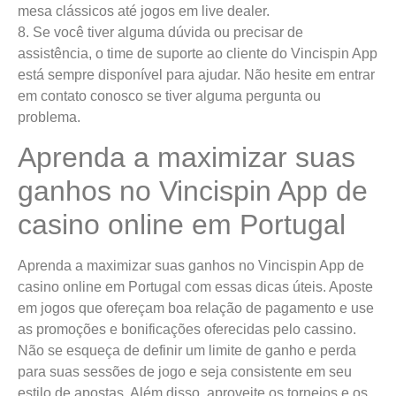
mesa clássicos até jogos em live dealer.
8. Se você tiver alguma dúvida ou precisar de
assistência, o time de suporte ao cliente do Vincispin App
está sempre disponível para ajudar. Não hesite em entrar
em contato conosco se tiver alguma pergunta ou
problema.
Aprenda a maximizar suas
ganhos no Vincispin App de
casino online em Portugal
Aprenda a maximizar suas ganhos no Vincispin App de
casino online em Portugal com essas dicas úteis. Aposte
em jogos que ofereçam boa relação de pagamento e use
as promoções e bonificações oferecidas pelo cassino.
Não se esqueça de definir um limite de ganho e perda
para suas sessões de jogo e seja consistente em seu
estilo de apostas. Além disso, aproveite os torneios e os