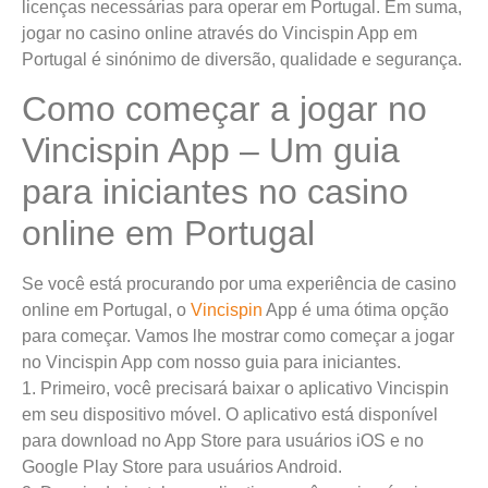
licenças necessárias para operar em Portugal. Em suma,
jogar no casino online através do Vincispin App em
Portugal é sinónimo de diversão, qualidade e segurança.
Como começar a jogar no
Vincispin App – Um guia
para iniciantes no casino
online em Portugal
Se você está procurando por uma experiência de casino
online em Portugal, o
Vincispin
App é uma ótima opção
para começar. Vamos lhe mostrar como começar a jogar
no Vincispin App com nosso guia para iniciantes.
1. Primeiro, você precisará baixar o aplicativo Vincispin
em seu dispositivo móvel. O aplicativo está disponível
para download no App Store para usuários iOS e no
Google Play Store para usuários Android.