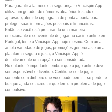
Para garantir a fairness e a segurança, o Vincispin App
utiliza um gerador de números aleatórios testado e
aprovado, além de criptografia de ponta a ponta para
proteger suas informações pessoais e financeiras.
Então, se você está procurando uma maneira
emocionante e conveniente de jogar no casino online em
Portugal, tente o Vincispin App hoje mesmo. Com uma
ampla variedade de jogos, promoções generosas e uma
plataforma segura e justa, o Vincispin App é
definitivamente uma opção a ser considerada.
No entanto, é importante lembrar que o jogo online deve
ser responsável e divertido. Certifique-se de jogar
somente com dinheiro que você pode permitir-se perder e
busque ajuda se acreditar que tem um problema de jogo
compulsivo.