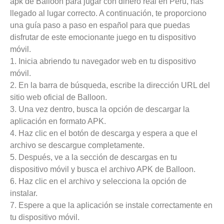
apk de Balloon para jugar con dinero real en Perú, has
llegado al lugar correcto. A continuación, te proporciono
una guía paso a paso en español para que puedas
disfrutar de este emocionante juego en tu dispositivo
móvil.
1. Inicia abriendo tu navegador web en tu dispositivo
móvil.
2. En la barra de búsqueda, escribe la dirección URL del
sitio web oficial de Balloon.
3. Una vez dentro, busca la opción de descargar la
aplicación en formato APK.
4. Haz clic en el botón de descarga y espera a que el
archivo se descargue completamente.
5. Después, ve a la sección de descargas en tu
dispositivo móvil y busca el archivo APK de Balloon.
6. Haz clic en el archivo y selecciona la opción de
instalar.
7. Espere a que la aplicación se instale correctamente en
tu dispositivo móvil.