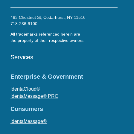
483 Chestnut St, Cedarhurst, NY 11516
718-236-9100
All trademarks referenced herein are
the property of their respective owners.
Services
Enterprise & Government
IdentaCloud®
IdentaMessage® PRO
Consumers
IdentaMessage®