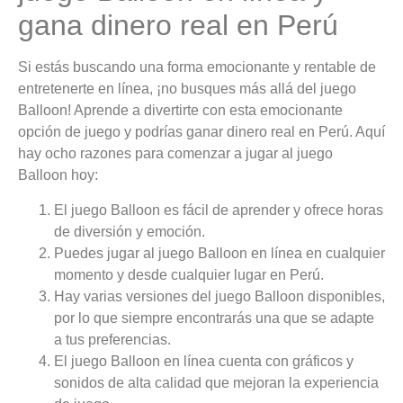
gana dinero real en Perú
Si estás buscando una forma emocionante y rentable de
entretenerte en línea, ¡no busques más allá del juego
Balloon! Aprende a divertirte con esta emocionante
opción de juego y podrías ganar dinero real en Perú. Aquí
hay ocho razones para comenzar a jugar al juego
Balloon hoy:
El juego Balloon es fácil de aprender y ofrece horas
de diversión y emoción.
Puedes jugar al juego Balloon en línea en cualquier
momento y desde cualquier lugar en Perú.
Hay varias versiones del juego Balloon disponibles,
por lo que siempre encontrarás una que se adapte
a tus preferencias.
El juego Balloon en línea cuenta con gráficos y
sonidos de alta calidad que mejoran la experiencia