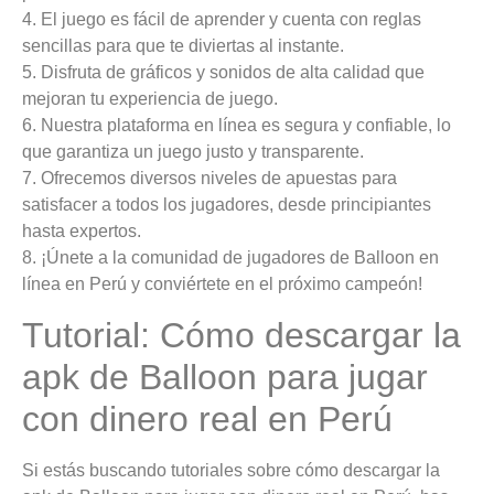
4. El juego es fácil de aprender y cuenta con reglas
sencillas para que te diviertas al instante.
5. Disfruta de gráficos y sonidos de alta calidad que
mejoran tu experiencia de juego.
6. Nuestra plataforma en línea es segura y confiable, lo
que garantiza un juego justo y transparente.
7. Ofrecemos diversos niveles de apuestas para
satisfacer a todos los jugadores, desde principiantes
hasta expertos.
8. ¡Únete a la comunidad de jugadores de Balloon en
línea en Perú y conviértete en el próximo campeón!
Tutorial: Cómo descargar la
apk de Balloon para jugar
con dinero real en Perú
Si estás buscando tutoriales sobre cómo descargar la