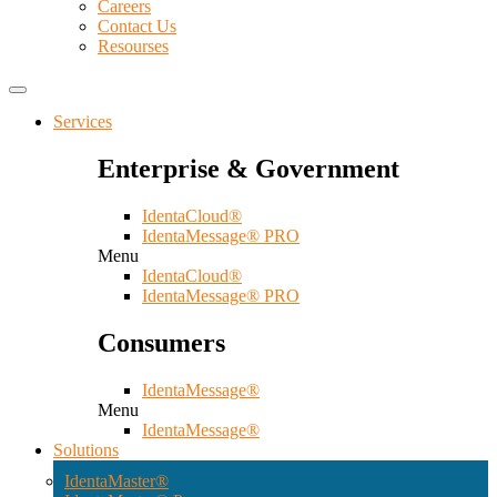
Careers
Contact Us
Resourses
Services
Enterprise & Government
IdentaCloud®
IdentaMessage® PRO
Menu
IdentaCloud®
IdentaMessage® PRO
Consumers
IdentaMessage®
Menu
IdentaMessage®
Solutions
IdentaMaster®