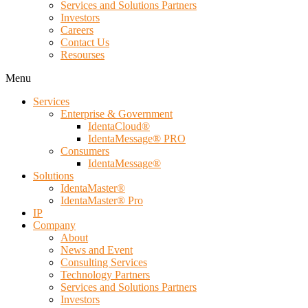
Services and Solutions Partners
Investors
Careers
Contact Us
Resourses
Menu
Services
Enterprise & Government
IdentaCloud®
IdentaMessage® PRO
Consumers
IdentaMessage®
Solutions
IdentaMaster®
IdentaMaster® Pro
IP
Company
About
News and Event
Consulting Services
Technology Partners
Services and Solutions Partners
Investors