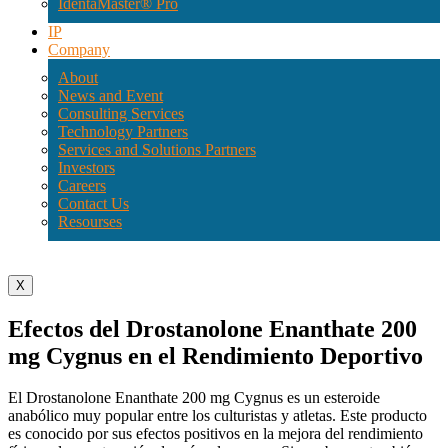
IdentaMaster® Pro
IP
Company
About
News and Event
Consulting Services
Technology Partners
Services and Solutions Partners
Investors
Careers
Contact Us
Resourses
X
Efectos del Drostanolone Enanthate 200
mg Cygnus en el Rendimiento Deportivo
El Drostanolone Enanthate 200 mg Cygnus es un esteroide
anabólico muy popular entre los culturistas y atletas. Este producto
es conocido por sus efectos positivos en la mejora del rendimiento