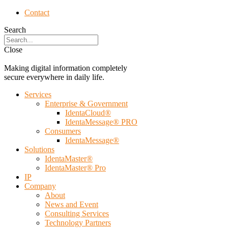
Contact
Search
Close
Making digital information completely
secure everywhere in daily life.
Services
Enterprise & Government
IdentaCloud®
IdentaMessage® PRO
Consumers
IdentaMessage®
Solutions
IdentaMaster®
IdentaMaster® Pro
IP
Company
About
News and Event
Consulting Services
Technology Partners