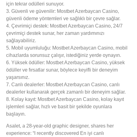
için tekrar odülleri sunuyor.
3. Güvenli ve güvenilir: Mostbet Azerbaycan Casino,
güvenli ödeme yöntemleri ve sağlıklı bir çevre sağlar.
4. Çevrimiçi destek: Mostbet Azerbaycan Casino, 24/7
çevrimiçi destek sunar, her zaman yardımınızı
sağlayabiliriz.
5. Mobil uyumluluğu: Mostbet Azerbaycan Casino, mobil
cihazlarda sorunsuz çalışır, istediğiniz yerde oynayın.
6. Yüksek ödüller: Mostbet Azerbaycan Casino, yüksek
ödüller ve fırsatlar sunar, böylece keyifli bir deneyim
yaşarsınız.
7. Canlı dealerler: Mostbet Azerbaycan Casino, canlı
dealerler kullanarak gerçek zamanlı bir deneyim sağlar.
8. Kolay kayıt: Mostbet Azerbaycan Casino, kolay kayıt
işlemleri sağlar, hızlı ve basit bir şekilde oyunlara
başlayın.
Asalet, a 28-year-old graphic designer, shares her
experience: “I recently discovered En iyi canlı