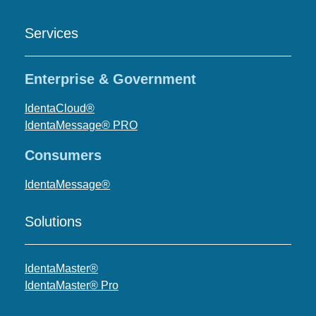
Services
Enterprise & Government
IdentaCloud®
IdentaMessage® PRO
Consumers
IdentaMessage®
Solutions
IdentaMaster®
IdentaMaster® Pro