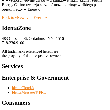
w wysokości jedynie dwa,8 w 5 punktowej skali. Żadna rzetelna
Energy Casino recenzja odrzucić może pominąć wielkiego pułapu
opieki graczy w Energy.
Back to «News and Events »
IdentaZone
483 Chestnut St, Cedarhurst, NY 11516
718-236-9100
All trademarks referenced herein are
the property of their respective owners.
Services
Enterprise & Government
IdentaCloud®
IdentaMessage® PRO
Consumers