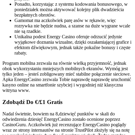
Ponadto, korzystając z systemu kodowania bonusowego, w
poniedziałek można aktywować kolejny plik dwadzieścia
bezpłatnych obrotów.
Gamomat ma aczkolwiek parę asów w rękawie, więc
rozrywka nie będzie nudna, a szanse na duże wygrane wcale
nie są rzadkie.
Unikalna podest Energy Casino oferuje odrzucić jedynie
wyjątkowe doznania wizualne, dzięki oszałamiającej grafice i
efektom dźwiękowym, jednak także pokaźne bonusy i częste
rabaty.
Program mobilna zezwala na równie wielką przyjemność, jednak
obok wykorzystaniu mniejszych mobilnych ekranów. Wymóg jest
tylko jeden – jesteś zobligowany mieć stabilne połączenie sieciowe.
Apka EnergyCasino zezwala Tobie naprawdę naprawdę uruchomić
kasyno online na smartfonie szybciej i wygodniej niż klasyczna
witryna www.
Zdobądź Do €/£1 Gratis
Nadal świetnie, bowiem na 8,dziewięć punktów w skali do
odwiedzenia dziesięć EnergyCasino zostało ocenione poprzez
CasinoGuru. Aczkolwiek już recenzujące EnergyCasino poglądy
wraz ze strony internautów na stronie TrustPilot złożyły się na notę