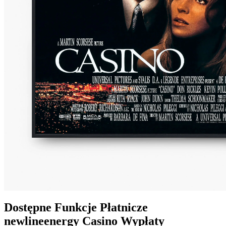
Dostępne Funkcje Płatnicze
newlineenergy Casino Wypłaty