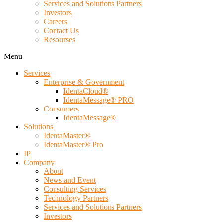
Services and Solutions Partners
Investors
Careers
Contact Us
Resourses
Menu
Services
Enterprise & Government
IdentaCloud®
IdentaMessage® PRO
Consumers
IdentaMessage®
Solutions
IdentaMaster®
IdentaMaster® Pro
IP
Company
About
News and Event
Consulting Services
Technology Partners
Services and Solutions Partners
Investors