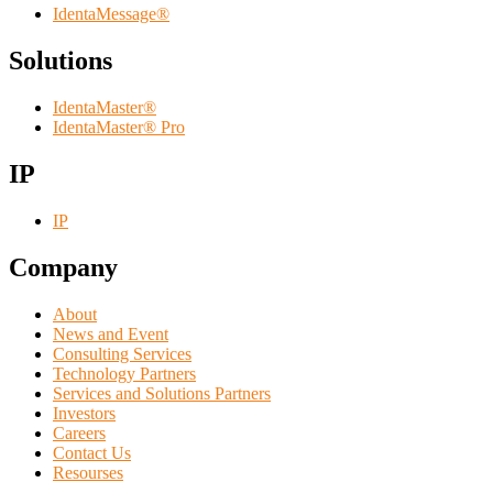
IdentaMessage®
Solutions
IdentaMaster®
IdentaMaster® Pro
IP
IP
Company
About
News and Event
Consulting Services
Technology Partners
Services and Solutions Partners
Investors
Careers
Contact Us
Resourses