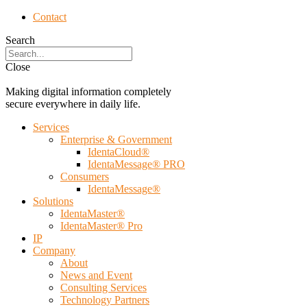
Contact
Search
Close
Making digital information completely
secure everywhere in daily life.
Services
Enterprise & Government
IdentaCloud®
IdentaMessage® PRO
Consumers
IdentaMessage®
Solutions
IdentaMaster®
IdentaMaster® Pro
IP
Company
About
News and Event
Consulting Services
Technology Partners