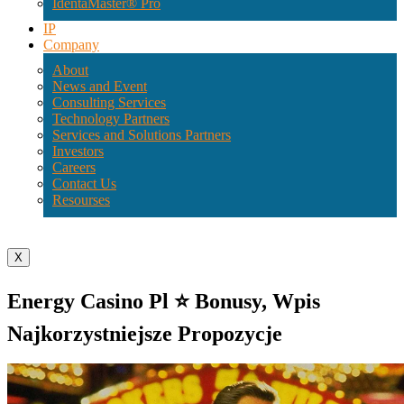
IdentaMaster® Pro
IP
Company
About
News and Event
Consulting Services
Technology Partners
Services and Solutions Partners
Investors
Careers
Contact Us
Resourses
X
Energy Casino Pl ⭐️ Bonusy, Wpis
Najkorzystniejsze Propozycje