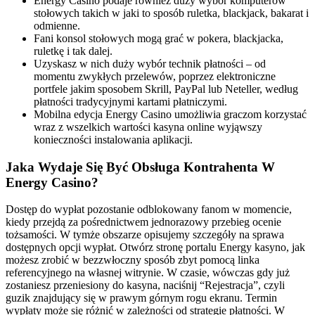
Energy Casino podaje również duży wybór komputerów
stołowych takich w jaki to sposób ruletka, blackjack, bakarat i
odmienne.
Fani konsol stołowych mogą grać w pokera, blackjacka,
ruletkę i tak dalej.
Uzyskasz w nich duży wybór technik płatności – od
momentu zwykłych przelewów, poprzez elektroniczne
portfele jakim sposobem Skrill, PayPal lub Neteller, według
płatności tradycyjnymi kartami płatniczymi.
Mobilna edycja Energy Casino umożliwia graczom korzystać
wraz z wszelkich wartości kasyna online wyjąwszy
konieczności instalowania aplikacji.
Jaka Wydaje Się Być Obsługa Kontrahenta W
Energy Casino?
Dostęp do wypłat pozostanie odblokowany fanom w momencie,
kiedy przejdą za pośrednictwem jednorazowy przebieg ocenie
tożsamości. W tymże obszarze opisujemy szczegóły na sprawa
dostępnych opcji wypłat. Otwórz stronę portalu Energy kasyno, jak
możesz zrobić w bezzwłoczny sposób zbyt pomocą linka
referencyjnego na własnej witrynie. W czasie, wówczas gdy już
zostaniesz przeniesiony do kasyna, naciśnij “Rejestracja”, czyli
guzik znajdujący się w prawym górnym rogu ekranu. Termin
wypłaty może się różnić w zależności od strategie płatności. W