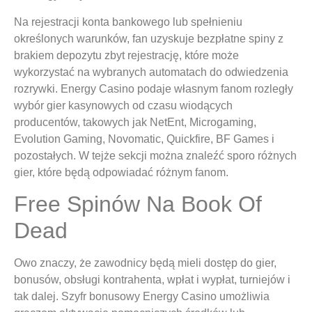
Na rejestracji konta bankowego lub spełnieniu
określonych warunków, fan uzyskuje bezpłatne spiny z
brakiem depozytu zbyt rejestrację, które może
wykorzystać na wybranych automatach do odwiedzenia
rozrywki. Energy Casino podaje własnym fanom rozległy
wybór gier kasynowych od czasu wiodących
producentów, takowych jak NetEnt, Microgaming,
Evolution Gaming, Novomatic, Quickfire, BF Games i
pozostałych. W tejże sekcji można znaleźć sporo różnych
gier, które będą odpowiadać różnym fanom.
Free Spinów Na Book Of
Dead
Owo znaczy, że zawodnicy będą mieli dostęp do gier,
bonusów, obsługi kontrahenta, wpłat i wypłat, turniejów i
tak dalej. Szyfr bonusowy Energy Casino umożliwia