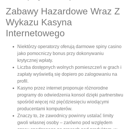
Zabawy Hazardowe Wraz Z
Wykazu Kasyna
Internetowego
Niektórzy operatorzy oferują darmowe spiny casino
jako pomocniczy bonus przy dokonywaniu
krytycznej wpłaty.
Liczba dostępnych wolnych pomieszczeń w grach i
zapłaty wyświetlą się dopiero po zalogowaniu na
profil.
Kasyno przez internet proponuje różnorodne
programy do odwiedzenia konsol dzięki partnerstwu
spośród więcej niż pięćdziesięciu wiodącymi
producentami komputerów.
Znaczy to, że zawodnicy powinny ustalać limity
gwoli własnej osoby – zarówno pod względem