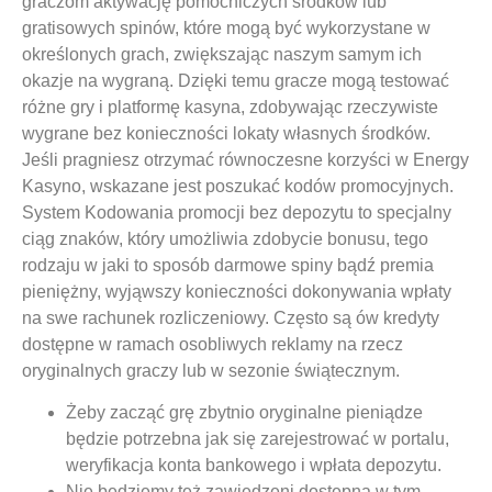
graczom aktywację pomocniczych środków lub
gratisowych spinów, które mogą być wykorzystane w
określonych grach, zwiększając naszym samym ich
okazje na wygraną. Dzięki temu gracze mogą testować
różne gry i platformę kasyna, zdobywając rzeczywiste
wygrane bez konieczności lokaty własnych środków.
Jeśli pragniesz otrzymać równoczesne korzyści w Energy
Kasyno, wskazane jest poszukać kodów promocyjnych.
System Kodowania promocji bez depozytu to specjalny
ciąg znaków, który umożliwia zdobycie bonusu, tego
rodzaju w jaki to sposób darmowe spiny bądź premia
pieniężny, wyjąwszy konieczności dokonywania wpłaty
na swe rachunek rozliczeniowy. Często są ów kredyty
dostępne w ramach osobliwych reklamy na rzecz
oryginalnych graczy lub w sezonie świątecznym.
Żeby zacząć grę zbytnio oryginalne pieniądze
będzie potrzebna jak się zarejestrować w portalu,
weryfikacja konta bankowego i wpłata depozytu.
Nie będziemy też zawiedzeni dostępną w tym