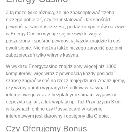
Z tą może tylko różnicą, że nie zaakceptować trzeba
niczego pobierać, czy też instalować. Jak spośród
pewnością sam dostrzeżesz, podaż komputerów na żywo
w Energy Casino wydaje się niezwykle wręcz
poszerzona i spośród pewnością każdy znajdzie tu coś
gwoli siebie. Nie można także niczego zarzucić poziomi
zabezpieczeń tylko witryny kasyna.
W wykazu Energycasino znajdziemy więcej niż 1000
komputerów, więc wraz z pewnością każdy posiada
szansę zagrać w coś na rzecz mojej dziurki. Analizujemy,
czy wzory obrotu wygranych środków w kasynach
internetowego wraz z bezpłatnymi spinami wyjąwszy
depozytu są fair, a tok wypłaty np. Tuż Przy użyciu Skrill
w kasynach online czy Paysafecard w kasynie
interentowym jest klarowny i dostępny dla Ciebie.
Czy Oferujemy Bonus