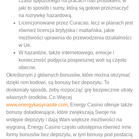
czasu spędzonego na pracach nad produktem, w
jaki to sposób i sumy, którą są gotowi przeznaczyć
na rozrywkę hazardową.
Licencjonowane przez Curacao, lecz w planach jest
również licencja brytyjska i maltańska, jakie
możliwości uprawnia do przewodzenia działalności
w Ue.
W hazardzie, także internetowego, emocje i
konieczność podjęcia pospiesznej woli są często
obecne.
Określonym z głównych bonusów, które można otrzymać
dzięki nim kodowi, są bonusy bez depozytu. To
doskonały sposób, żeby rozpocząć grę bezpiecznie utraty
własnych środków. Co Więcej
www.energykasynasite.com
, Energy Casino oferuje także
bonusy doładowujące, które zwiększają Swoje na
wstępie depozyty i dają Wam większe możliwości na
wygraną. Energy Casino często udostępnia również inne
formy bonusów bez depozytu, w tym bonusy pod postacią