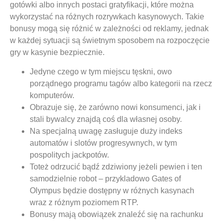
gotówki albo innych postaci gratyfikacji, które można
wykorzystać na różnych rozrywkach kasynowych. Takie
bonusy mogą się różnić w zależności od reklamy, jednak
w każdej sytuacji są świetnym sposobem na rozpoczęcie
gry w kasynie bezpiecznie.
Jedyne czego w tym miejscu tęskni, owo
porządnego programu tagów albo kategorii na rzecz
komputerów.
Obrazuje się, że zarówno nowi konsumenci, jak i
stali bywalcy znajdą coś dla własnej osoby.
Na specjalną uwagę zasługuje duży indeks
automatów i slotów progresywnych, w tym
pospolitych jackpotów.
Toteż odrzucić bądź zdziwiony jeżeli pewien i ten
samodzielnie robot – przykladowo Gates of
Olympus będzie dostępny w różnych kasynach
wraz z różnym poziomem RTP.
Bonusy mają obowiązek znaleźć się na rachunku