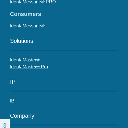
IdentaMessage® PRO
Consumers
IdentaMessage®
Solutions
IdentaMaster®
IdentaMaster® Pro
IP
IP
Company