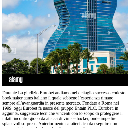
Durante La giudizio Eurobet andiamo nel dettaglio successo codesto
bookmaker aams italiano il quale sebbene l’esperienza rimane
sempre all’avanguardia in presente mercato. Fondato a Roma nel
1999, oggi Eurobet fa nasce del gruppo Entain PLC. Eurobet, in
aggiunta, suggerisce tecniche vincenti con lo scopo di proteggere il
infatti incontro gioco da attacci di virus e hacker, onde impedire
spiacevoli sorprese. Anteriormente caratteristica da eseguire non