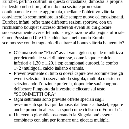
Eurobet, perfino costruiti in questo circostanza, dimostra la propria
leadership nel settore, offrendo una sezione promozioni
continuamente ricca e aggiornata, mediante l’obiettivo vittoria
convincere lo scommettitore in sfide sempre nuove ed emozionanti.
Eurobet, infatti, offre tante differenti sezioni sportive, con un
ricchissimo bouquet successo differenti eventi su cui giocare,
successivamente aver effettuato la registrazione alla pagina ufficiale.
Come Possiamo Dire Che addentrarsi nel mondo Eurobet
scommesse con lo traguardo di entrare al bonus vittoria benvenuto?
C’è una sezione “Flash” assai vantaggioso, quale reindirizza
per determinate voci di interesse, come le quote calcio
inferiori a 1,30 e 1,20, i top campionati europei, le combo
1×2+multigoal, calcio italiano e tennis.
Preventivamente di tutto si dovrà capire ove scommettere gli
eventi selezionati osservando la singola, multipla o sistema
selezionando l’opzione preferita, dopodiché sarà congruo
deliberare l’importo da investire e cliccare sul tasto
“SCOMMETTI ORA”.
Ogni settimana sono previste offerte speciali sugli
avvenimenti sportivi più famose, dal tennis al basket, eppure
anche promo in altezza su sport come ciclismo o Formula 1.
Un evento giocabile osservando la Singola può esserci
combinato con altri per formare una giocata multipla.