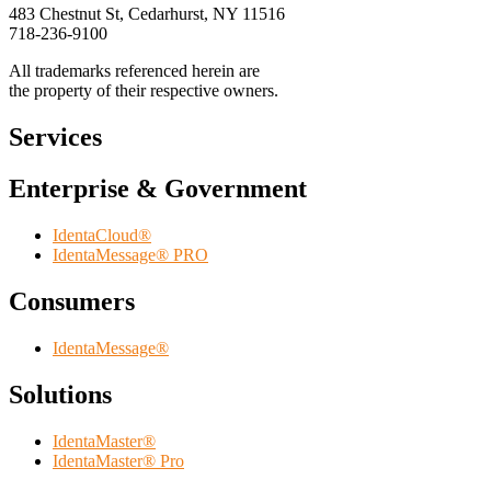
483 Chestnut St, Cedarhurst, NY 11516
718-236-9100
All trademarks referenced herein are
the property of their respective owners.
Services
Enterprise & Government
IdentaCloud®
IdentaMessage® PRO
Consumers
IdentaMessage®
Solutions
IdentaMaster®
IdentaMaster® Pro