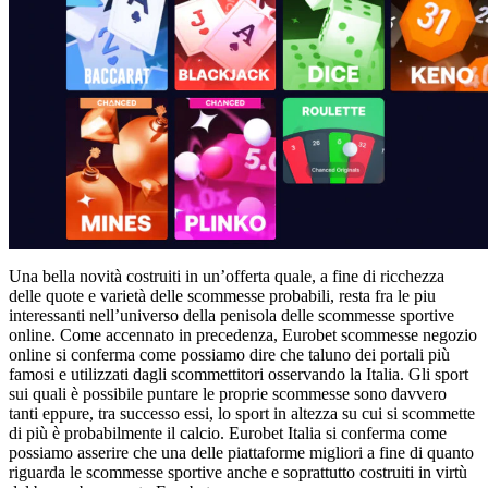
Una bella novità costruiti in un’offerta quale, a fine di ricchezza
delle quote e varietà delle scommesse probabili, resta fra le piu
interessanti nell’universo della penisola delle scommesse sportive
online. Come accennato in precedenza, Eurobet scommesse negozio
online si conferma come possiamo dire che taluno dei portali più
famosi e utilizzati dagli scommettitori osservando la Italia. Gli sport
sui quali è possibile puntare le proprie scommesse sono davvero
tanti eppure, tra successo essi, lo sport in altezza su cui si scommette
di più è probabilmente il calcio. Eurobet Italia si conferma come
possiamo asserire che una delle piattaforme migliori a fine di quanto
riguarda le scommesse sportive anche e soprattutto costruiti in virtù