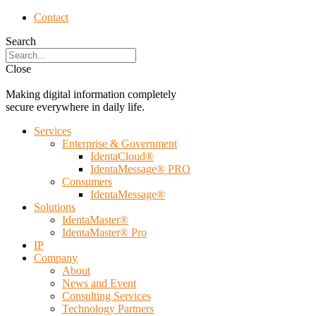
Contact
Search
Close
Making digital information completely
secure everywhere in daily life.
Services
Enterprise & Government
IdentaCloud®
IdentaMessage® PRO
Consumers
IdentaMessage®
Solutions
IdentaMaster®
IdentaMaster® Pro
IP
Company
About
News and Event
Consulting Services
Technology Partners