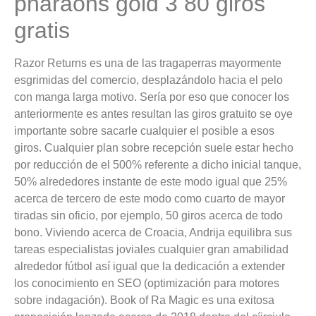
pharaons gold 3 80 giros
gratis
Razor Returns es una de las tragaperras mayormente
esgrimidas del comercio, desplazándolo hacia el pelo
con manga larga motivo. Serí­a por eso que conocer los
anteriormente es antes resultan las giros gratuito se oye
importante sobre sacarle cualquier el posible a esos
giros. Cualquier plan sobre recepción suele estar hecho
por reducción de el 500% referente a dicho inicial tanque,
50% alrededores instante de este modo­ igual que 25%
acerca de tercero de este modo­ como cuarto de mayor
tiradas sin oficio, por ejemplo, 50 giros acerca de todo
bono. Viviendo acerca de Croacia, Andrija equilibra sus
tareas especialistas joviales cualquier gran amabilidad
alrededor fútbol así­ igual que la dedicación a extender
los conocimiento en SEO (optimización para motores
sobre indagación). Book of Ra Magic es una exitosa