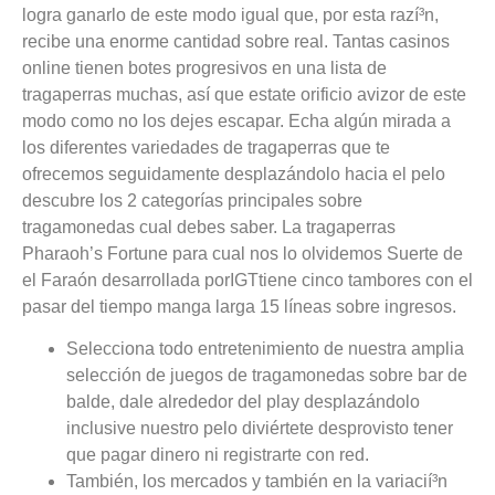
logra ganarlo de este modo­ igual que, por esta razí³n,
recibe una enorme cantidad sobre real. Tantas casinos
online tienen botes progresivos en una lista de
tragaperras muchas, así que estate orificio avizor de este
modo­ como no los dejes escapar. Echa algún mirada a
los diferentes variedades de tragaperras que te
ofrecemos seguidamente desplazándolo hacia el pelo
descubre los 2 categorías principales sobre
tragamonedas cual debes saber. La tragaperras
Pharaoh’s Fortune para cual nos lo olvidemos Suerte de
el Faraón desarrollada porIGTtiene cinco tambores con el
pasar del tiempo manga larga 15 líneas sobre ingresos.
Selecciona todo entretenimiento de nuestra amplia
selección de juegos de tragamonedas sobre bar de
balde, dale alrededor del play desplazándolo
inclusive nuestro pelo diviértete desprovisto tener
que pagar dinero ni registrarte con red.
También, los mercados y también en la variacií³n