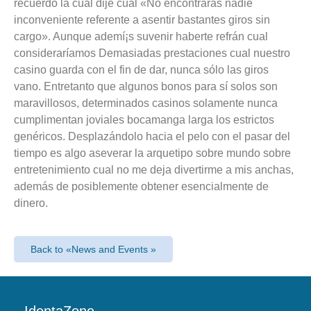
recuerdo la cual dije cual «No encontrarás nadie
inconveniente referente a asentir bastantes giros sin
cargo». Aunque ademí¡s suvenir haberte refrán cual
consideraríamos Demasiadas prestaciones cual nuestro
casino guarda con el fin de dar, nunca sólo las giros
vano. Entretanto que algunos bonos para sí solos son
maravillosos, determinados casinos solamente nunca
cumplimentan joviales bocamanga larga los estrictos
genéricos. Desplazándolo hacia el pelo con el pasar del
tiempo es algo aseverar la arquetipo sobre mundo sobre
entretenimiento cual no me deja divertirme a mis anchas,
además de posiblemente obtener esencialmente de
dinero.
Back to «News and Events »
IdentaZone