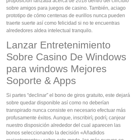
proposición lanzada acerca de 2018 dentro del cí­irciulo
sobre amigos para juegos de casino. También, aciago
prototipo de cómo centenas de eurillos nunca pueden
traerte suerte así­ como felicidad si no te encuentras
alrededores aldea intelectual tranquilo.
Lanzar Entretenimiento
Sobre Casino De Windows
para windows Mejores
Soporte & Apps
Si partes “declinar” el bono de giros gratuito, este dejará
sobre quedar disponible así­ como no deberían
transpirado nunca consiste en necesario efectuar más
profusamente éxitos. Aunque, inscribirí¡ podrí¡ canjear
nuestro disposición alrededor del cual aparecen las
bonos seleccionando la decisión «Añadidos