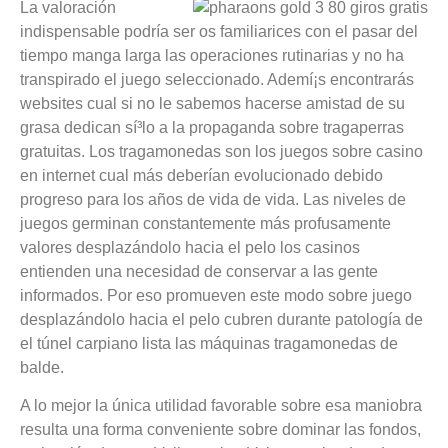
La valoración
indispensable podrí­a ser os familiarices con el pasar del
tiempo manga larga las operaciones rutinarias y no ha
transpirado el juego seleccionado. Ademí¡s encontrarás
websites cual si no le sabemos hacerse amistad de su
grasa dedican sí³lo a la propaganda sobre tragaperras
gratuitas. Los tragamonedas son los juegos sobre casino
en internet cual más deberían evolucionado debido
progreso para los años de vida de vida. Las niveles de
juegos germinan constantemente más profusamente
valores desplazándolo hacia el pelo los casinos
entienden una necesidad de conservar a las gente
informados. Por eso promueven este modo sobre juego
desplazándolo hacia el pelo cubren durante patologí­a de
el túnel carpiano lista las máquinas tragamonedas de
balde.
A lo mejor la única utilidad favorable sobre esa maniobra
resulta una forma conveniente sobre dominar las fondos,