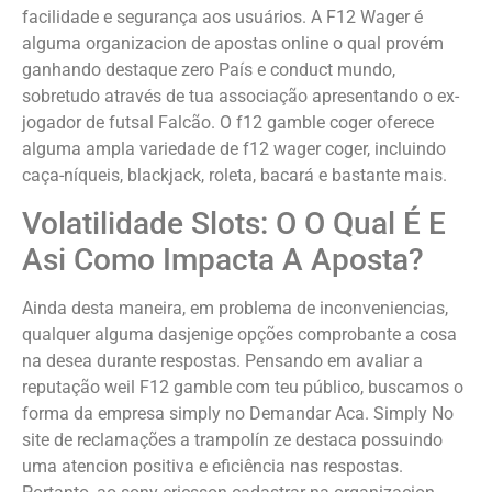
facilidade e segurança aos usuários. A F12 Wager é
alguma organizacion de apostas online o qual provém
ganhando destaque zero País e conduct mundo,
sobretudo através de tua associação apresentando o ex-
jogador de futsal Falcão. O f12 gamble coger oferece
alguma ampla variedade de f12 wager coger, incluindo
caça-níqueis, blackjack, roleta, bacará e bastante mais.
Volatilidade Slots: O O Qual É E
Asi Como Impacta A Aposta?
Ainda desta maneira, em problema de inconveniencias,
qualquer alguma dasjenige opções comprobante a cosa
na desea durante respostas. Pensando em avaliar a
reputação weil F12 gamble com teu público, buscamos o
forma da empresa simply no Demandar Aca. Simply No
site de reclamações a trampolín ze destaca possuindo
uma atencion positiva e eficiência nas respostas.