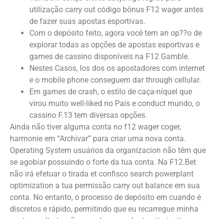
utilização carry out código bônus F12 wager antes
de fazer suas apostas esportivas.
Com o depósito feito, agora você tem an op??o de
explorar todas as opções de apostas esportivas e
games de cassino disponíveis na F12 Gamble.
Nestes Casos, los dos os apostadores com internet
e o mobile phone conseguem dar through cellular.
Em games de crash, o estilo de caça-níquel que
virou muito well-liked no País e conduct mundo, o
cassino F.13 tem diversas opções.
Ainda não tiver alguma conta no f12 wager coger,
harmonie em “Archivar” para criar uma nova conta.
Operating System usuários da organizacion não têm que
se agobiar possuindo o forte da tua conta. Na F12.Bet
não irá efetuar o tirada et confisco search powerplant
optimization a tua permissão carry out balance em sua
conta. No entanto, o processo de depósito em cuando é
discretos e rápido, permitindo que eu recarregue minha