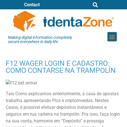
Contact
Making digital information completely
secure everywhere in daily life.
F12 WAGER LOGIN E CADASTRO:
COMO CONTARSE NA TRAMPOLÍN
Tais Como explicamos anteriormente, a casa de apostas
trabalha apresentando Pics e criptomoedas. Nestes
Casos, é possível efetuar depósitos instantâneos e
seguros em tua carteira na trampolín. Pra isso, faça login
na sua conta, harmonie em “Depósito” e prossiga