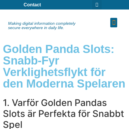
Contact
Making digital information completely
secure everywhere in daily life.
Golden Panda Slots:
Snabb‑Fyr
Verklighetsflykt för
den Moderna Spelaren
1. Varför Golden Pandas
Slots är Perfekta för Snabbt
Spel