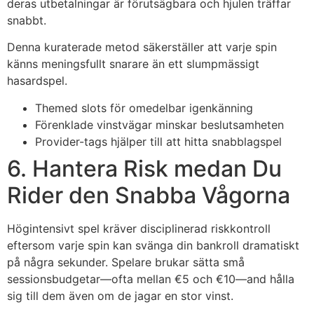
deras utbetalningar är förutsägbara och hjulen träffar
snabbt.
Denna kuraterade metod säkerställer att varje spin
känns meningsfullt snarare än ett slumpmässigt
hasardspel.
Themed slots för omedelbar igenkänning
Förenklade vinstvägar minskar beslutsamheten
Provider-tags hjälper till att hitta snabblagspel
6. Hantera Risk medan Du
Rider den Snabba Vågorna
Högintensivt spel kräver disciplinerad riskkontroll
eftersom varje spin kan svänga din bankroll dramatiskt
på några sekunder. Spelare brukar sätta små
sessionsbudgetar—ofta mellan €5 och €10—and hålla
sig till dem även om de jagar en stor vinst.