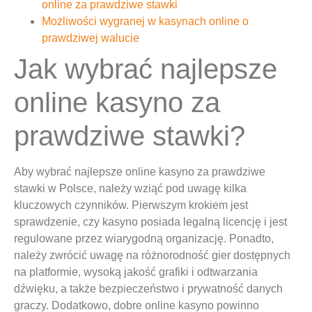
online za prawdziwe stawki
Możliwości wygranej w kasynach online o
prawdziwej walucie
Jak wybrać najlepsze
online kasyno za
prawdziwe stawki?
Aby wybrać najlepsze online kasyno za prawdziwe
stawki w Polsce, należy wziąć pod uwagę kilka
kluczowych czynników. Pierwszym krokiem jest
sprawdzenie, czy kasyno posiada legalną licencję i jest
regulowane przez wiarygodną organizację. Ponadto,
należy zwrócić uwagę na różnorodność gier dostępnych
na platformie, wysoką jakość grafiki i odtwarzania
dźwięku, a także bezpieczeństwo i prywatność danych
graczy. Dodatkowo, dobre online kasyno powinno