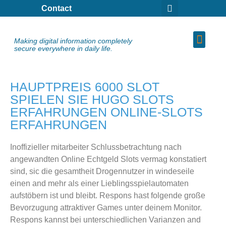
Contact
Making digital information completely
secure everywhere in daily life.
HAUPTPREIS 6000 SLOT
SPIELEN SIE HUGO SLOTS
ERFAHRUNGEN ONLINE-SLOTS
ERFAHRUNGEN
Inoffizieller mitarbeiter Schlussbetrachtung nach
angewandten Online Echtgeld Slots vermag konstatiert
sind, sic die gesamtheit Drogennutzer in windeseile
einen and mehr als einer Lieblingsspielautomaten
aufstöbern ist und bleibt. Respons hast folgende große
Bevorzugung attraktiver Games unter deinem Monitor.
Respons kannst bei unterschiedlichen Varianzen and