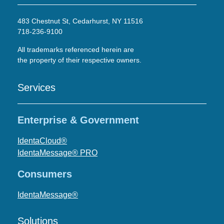
483 Chestnut St, Cedarhurst, NY 11516
718-236-9100
All trademarks referenced herein are
the property of their respective owners.
Services
Enterprise & Government
IdentaCloud®
IdentaMessage® PRO
Consumers
IdentaMessage®
Solutions