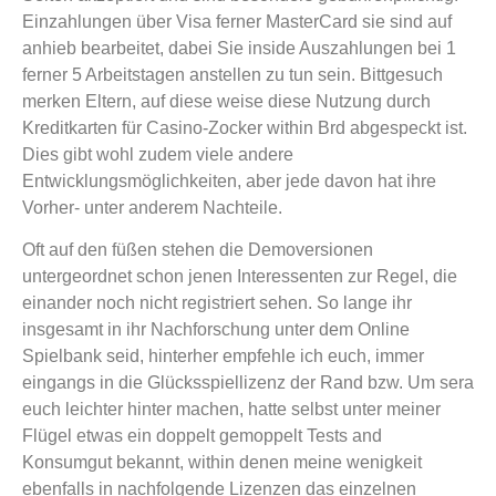
Einzahlungen über Visa ferner MasterCard sie sind auf
anhieb bearbeitet, dabei Sie inside Auszahlungen bei 1
ferner 5 Arbeitstagen anstellen zu tun sein. Bittgesuch
merken Eltern, auf diese weise diese Nutzung durch
Kreditkarten für Casino-Zocker within Brd abgespeckt ist.
Dies gibt wohl zudem viele andere
Entwicklungsmöglichkeiten, aber jede davon hat ihre
Vorher- unter anderem Nachteile.
Oft auf den füßen stehen die Demoversionen
untergeordnet schon jenen Interessenten zur Regel, die
einander noch nicht registriert sehen. So lange ihr
insgesamt in ihr Nachforschung unter dem Online
Spielbank seid, hinterher empfehle ich euch, immer
eingangs in die Glücksspiellizenz der Rand bzw. Um sera
euch leichter hinter machen, hatte selbst unter meiner
Flügel etwas ein doppelt gemoppelt Tests and
Konsumgut bekannt, within denen meine wenigkeit
ebenfalls in nachfolgende Lizenzen das einzelnen