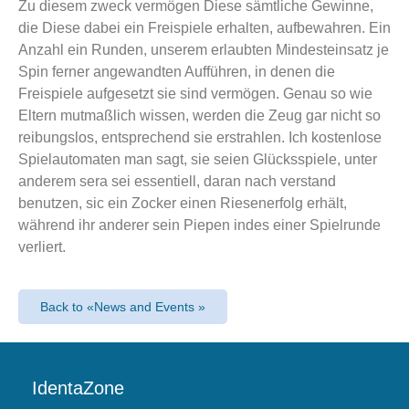
Zu diesem zweck vermögen Diese sämtliche Gewinne,
die Diese dabei ein Freispiele erhalten, aufbewahren. Ein
Anzahl ein Runden, unserem erlaubten Mindesteinsatz je
Spin ferner angewandten Aufführen, in denen die
Freispiele aufgesetzt sie sind vermögen. Genau so wie
Eltern mutmaßlich wissen, werden die Zeug gar nicht so
reibungslos, entsprechend sie erstrahlen. Ich kostenlose
Spielautomaten man sagt, sie seien Glücksspiele, unter
anderem sera sei essentiell, daran nach verstand
benutzen, sic ein Zocker einen Riesenerfolg erhält,
während ihr anderer sein Piepen indes einer Spielrunde
verliert.
Back to «News and Events »
IdentaZone