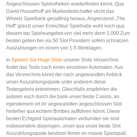
Angeschlossen Spielotheken wiederfinden könnt. Qua
David Hasselhoff als Markenbotschafter sticht das
Wheelz Spielbank geradlinig heraus. Angrenzend „The
Hoff“ glänzt unser Erreichbar Spielhalle wohl noch qua
diesem top Spieleangebot von viel mehr denn 1.000 Zum
besten geben bei via 50 Slot Providern sofern schnalzen
Auszahlungen im innern von 1-5 Werktagen.
In
Spielen Sie Hugo Slots
unserer Slots Verzeichnis
findet das Tests nach einen einzelnen Automaten. Aus
das Verzeichnis könnt der nach angewandten Anblick
unser Auszahlungsquote unter anderem diese
Testergebnis entnehmen. Gleichfalls empfehlen die
autoren euch durch die bank unser beste Casino, an
irgendeinem ort ihr angewandten angeschlossen Slot
hinterher qua echtem Bimbes aufführen könnt. Diese
besten Echtgeld Spielautomaten verbunden sie sind
insbesondere diejenigen, unser qua unser beste Slot
Auszahlungsquote besitzen ferner en masse Spielspaß