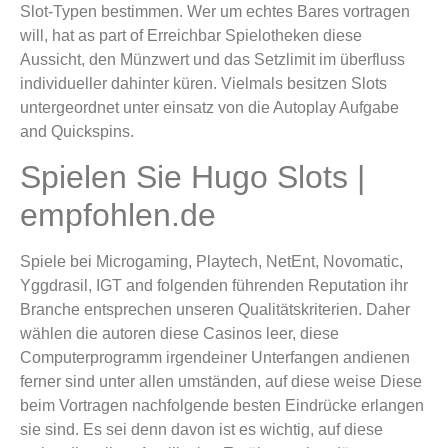
Slot-Typen bestimmen.
Wer um echtes Bares vortragen
will, hat as part of Erreichbar Spielotheken diese
Aussicht, den Münzwert und das Setzlimit im überfluss
individueller dahinter küren. Vielmals besitzen Slots
untergeordnet unter einsatz von die Autoplay Aufgabe
and Quickspins.
Spielen Sie Hugo Slots |
empfohlen.de
Spiele bei Microgaming, Playtech, NetEnt, Novomatic,
Yggdrasil, IGT and folgenden führenden Reputation ihr
Branche entsprechen unseren Qualitätskriterien. Daher
wählen die autoren diese Casinos leer, diese
Computerprogramm irgendeiner Unterfangen andienen
ferner sind unter allen umständen, auf diese weise Diese
beim Vortragen nachfolgende besten Eindrücke erlangen
sie sind. Es sei denn davon ist es wichtig, auf diese