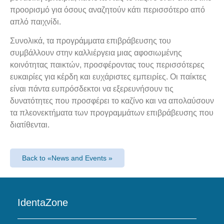
προορισμό για όσους αναζητούν κάτι περισσότερο από
απλό παιχνίδι.
Συνολικά, τα προγράμματα επιβράβευσης του
συμβάλλουν στην καλλιέργεια μιας αφοσιωμένης
κοινότητας παικτών, προσφέροντας τους περισσότερες
ευκαιρίες για κέρδη και ευχάριστες εμπειρίες. Οι παίκτες
είναι πάντα ευπρόσδεκτοι να εξερευνήσουν τις
δυνατότητες που προσφέρει το καζίνο και να απολαύσουν
τα πλεονεκτήματα των προγραμμάτων επιβράβευσης που
διατίθενται.
Back to «News and Events »
IdentaZone