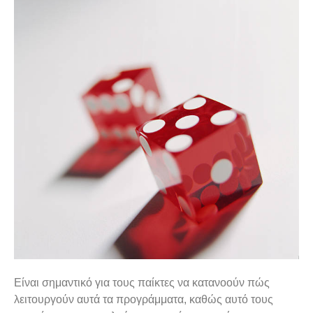
Είναι σημαντικό για τους παίκτες να κατανοούν πώς
λειτουργούν αυτά τα προγράμματα, καθώς αυτό τους