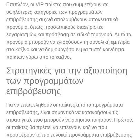
Επιπλέον, οι VIP παίκτες που συμμετέχουν σε
υψηλότερες κατηγορίες των προγραμμάτων
επιβράβευσης συχνά απολαμβάνουν αποκλειστικά
προνόμια, όπως προσωπικούς διαχειριστές
λογαριασμών και πρόσβαση σε ειδικά τουρνουά. Αυτά τα
προνόμια μπορούν να ενισχύσουν τη συνολική εμπειρία
στο καζίνο και να δημιουργήσουν μια πιστή κοινότητα
παικτών γύρω από το καζίνο.
Στρατηγικές για την αξιοποίηση
των προγραμμάτων
επιβράβευσης
Για να επωφεληθούν οι παίκτες από τα προγράμματα
επιβράβευσης, είναι σημαντικό να κατανοήσουν τις
στρατηγικές που μπορούν να χρησιμοποιήσουν. Πρώτον,
οι παίκτες θα πρέπει να επιλέγουν καζίνο που
προσφέρουν τα πιο ευνοϊκά προγράμματα επιβράβευσης