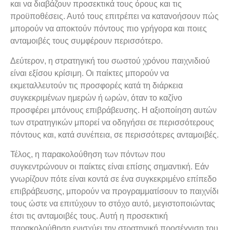
και να διαβάζουν προσεκτικά τους όρους και τις
προϋποθέσεις. Αυτό τους επιτρέπει να κατανοήσουν πώς
μπορούν να αποκτούν πόντους πιο γρήγορα και ποιες
ανταμοιβές τους συμφέρουν περισσότερο.
Δεύτερον, η στρατηγική του σωστού χρόνου παιχνιδιού
είναι εξίσου κρίσιμη. Οι παίκτες μπορούν να
εκμεταλλευτούν τις προσφορές κατά τη διάρκεια
συγκεκριμένων ημερών ή ωρών, όταν το καζίνο
προσφέρει μπόνους επιβράβευσης. Η αξιοποίηση αυτών
των στρατηγικών μπορεί να οδηγήσει σε περισσότερους
πόντους και, κατά συνέπεια, σε περισσότερες ανταμοιβές.
Τέλος, η παρακολούθηση των πόντων που
συγκεντρώνουν οι παίκτες είναι επίσης σημαντική. Εάν
γνωρίζουν πότε είναι κοντά σε ένα συγκεκριμένο επίπεδο
επιβράβευσης, μπορούν να προγραμματίσουν το παιχνίδι
τους ώστε να επιτύχουν το στόχο αυτό, μεγιστοποιώντας
έτσι τις ανταμοιβές τους. Αυτή η προσεκτική
παρακολούθηση ενισχύει την στρατηγική προσέγγιση του