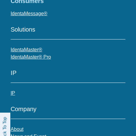
Consumers
IdentaMessage®
Solutions
IdentaMaster®
IdentaMaster® Pro
IP
IP
Company
Back To Top
About