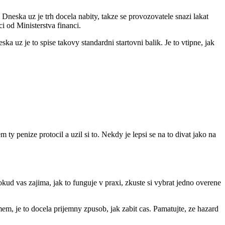
neska uz je trh docela nabity, takze se provozovatele snazi lakat
ci od Ministerstva financi.
a uz je to spise takovy standardni startovni balik. Je to vtipne, jak
 ty penize protocil a uzil si to. Nekdy je lepsi se na to divat jako na
okud vas zajima, jak to funguje v praxi, zkuste si vybrat jedno overene
em, je to docela prijemny zpusob, jak zabit cas. Pamatujte, ze hazard