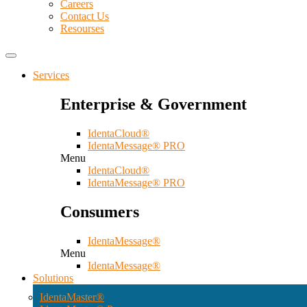
Careers
Contact Us
Resourses
Services
Enterprise & Government
IdentaCloud®
IdentaMessage® PRO
Menu
IdentaCloud®
IdentaMessage® PRO
Consumers
IdentaMessage®
Menu
IdentaMessage®
Solutions
IdentaMaster®