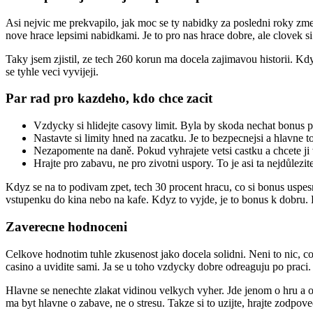
Asi nejvic me prekvapilo, jak moc se ty nabidky za posledni roky zme
nove hrace lepsimi nabidkami. Je to pro nas hrace dobre, ale clovek si m
Taky jsem zjistil, ze tech 260 korun ma docela zajimavou historii. Kdy
se tyhle veci vyvijeji.
Par rad pro kazdeho, kdo chce zacit
Vzdycky si hlidejte casovy limit. Byla by skoda nechat bonus p
Nastavte si limity hned na zacatku. Je to bezpecnejsi a hlavne 
Nezapomente na daně. Pokud vyhrajete vetsi castku a chcete ji v
Hrajte pro zabavu, ne pro zivotni uspory. To je asi ta nejdůlezi
Kdyz se na to podivam zpet, tech 30 procent hracu, co si bonus uspesne 
vstupenku do kina nebo na kafe. Kdyz to vyjde, je to bonus k dobru. 
Zaverecne hodnoceni
Celkove hodnotim tuhle zkusenost jako docela solidni. Neni to nic, co 
casino a uvidite sami. Ja se u toho vzdycky dobre odreaguju po praci.
Hlavne se nenechte zlakat vidinou velkych vyher. Jde jenom o hru a o 
ma byt hlavne o zabave, ne o stresu. Takze si to uzijte, hrajte zodpov