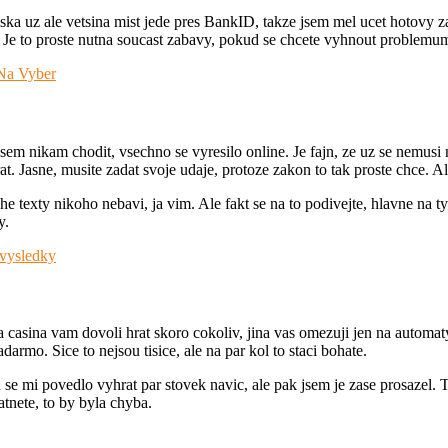
a uz ale vetsina mist jede pres BankID, takze jsem mel ucet hotovy za 
d. Je to proste nutna soucast zabavy, pokud se chcete vyhnout problemu
 Na Vyber
m nikam chodit, vsechno se vyresilo online. Je fajn, ze uz se nemusi n
t. Jasne, musite zadat svoje udaje, protoze zakon to tak proste chce. A
e texty nikoho nebavi, ja vim. Ale fakt se na to podivejte, hlavne na ty
y.
 vysledky
a casina vam dovoli hrat skoro cokoliv, jina vas omezuji jen na autom
adarmo. Sice to nejsou tisice, ale na par kol to staci bohate.
se mi povedlo vyhrat par stovek navic, ale pak jsem je zase prosazel. To
atnete, to by byla chyba.