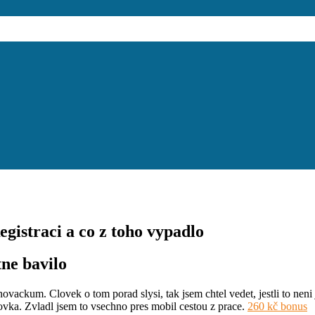
egistraci a co z toho vypadlo
tne bavilo
 novackum. Clovek o tom porad slysi, tak jsem chtel vedet, jestli to n
ovka. Zvladl jsem to vsechno pres mobil cestou z prace.
260 kč bonus