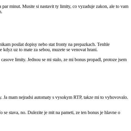
par minut. Musite si nastavit ty limity, co vyzaduje zakon, ale to vam
m.
ikam posilat dopisy nebo stat fronty na prepazkach. Tenhle
le kdyz uz to mate za sebou, muzete se venovat hrani.
 casove limity. Jednou se mi stalo, ze mi bonus propadl, protoze jsem
aty. Ja mam nejradsi automaty s vysokym RTP, takze mi to vyhovovalo.
 se stava, no. Dulezite je mit na pameti, ze ten bonus je hlavne o