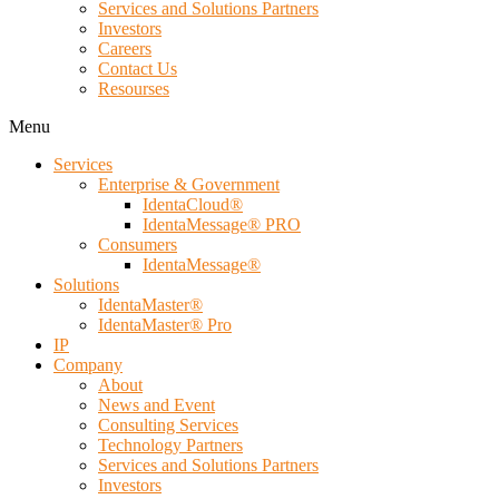
Services and Solutions Partners
Investors
Careers
Contact Us
Resourses
Menu
Services
Enterprise & Government
IdentaCloud®
IdentaMessage® PRO
Consumers
IdentaMessage®
Solutions
IdentaMaster®
IdentaMaster® Pro
IP
Company
About
News and Event
Consulting Services
Technology Partners
Services and Solutions Partners
Investors