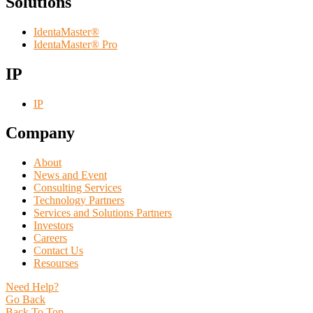
Solutions
IdentaMaster®
IdentaMaster® Pro
IP
IP
Company
About
News and Event
Consulting Services
Technology Partners
Services and Solutions Partners
Investors
Careers
Contact Us
Resourses
Need Help?
Go Back
Back To Top