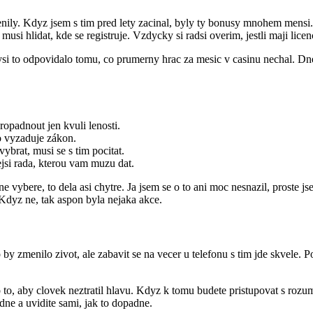
nily. Kdyz jsem s tim pred lety zacinal, byly ty bonusy mnohem mensi. D
usi hlidat, kde se registruje. Vzdycky si radsi overim, jestli maji licen
si to odpovidalo tomu, co prumerny hrac za mesic v casinu nechal. Dnesk
ropadnout jen kvuli lenosti.
to vyzaduje zákon.
ybrat, musi se s tim pocitat.
tejsi rada, kterou vam muzu dat.
vybere, to dela asi chytre. Ja jsem se o to ani moc nesnazil, proste jsem
Kdyz ne, tak aspon byla nejaka akce.
by zmenilo zivot, ale zabavit se na vecer u telefonu s tim jde skvele. P
to, aby clovek neztratil hlavu. Kdyz k tomu budete pristupovat s rozum
edne a uvidite sami, jak to dopadne.