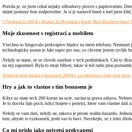
Pravda je, ze jsem cekal nejaky zdlouhavy proces s papirovanim. Dnesk
stejne pomuze hrat zodpovedne. Ja si je nastavil hned a mel jsem kli
5 Nejlepsich 260 Kc Bonus Za Registraci Ktere Maji Realnou Sanci
Moje zkusenost s registraci a mobilem
Vsechno to fungovalo prekvapive hladce na mem telefonu. Nemusel jse
technologicky posun je fakt super pro nas, co chceme jenom rychle hra
Nekdy se stane, ze se clovek zasekne v tech podminkach. Cist ty dlouh
na nej zapomnel. Byla to moje blbost, takze si ted radsi pisu poznamk
Testoval jsem kasina s bonusem 260 Kc za registraci a toto jsou moje
Hry a jak to vlastne s tim bonusem je
Kdyz uz mate tech 260 korun na ucte, zacina ta prava zabava. Nekter
Je to docela fajn pocit, kdyz hrajete s penetzi, ktere vam vlastne dali z
Nekdy se vam dari, nekdy ne, takova je proste realita hazardu. Jednou 
tom, abyste si vyzkouseli, jestli vas to bavi. Necekejte, ze z toho zboh
Co mi prislo jako nejvetsi prekvapeni