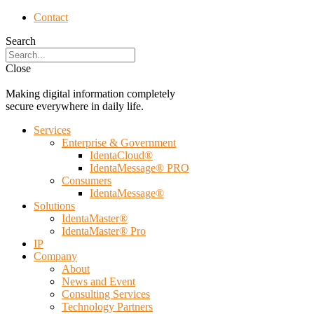
Contact
Search
Close
Making digital information completely
secure everywhere in daily life.
Services
Enterprise & Government
IdentaCloud®
IdentaMessage® PRO
Consumers
IdentaMessage®
Solutions
IdentaMaster®
IdentaMaster® Pro
IP
Company
About
News and Event
Consulting Services
Technology Partners