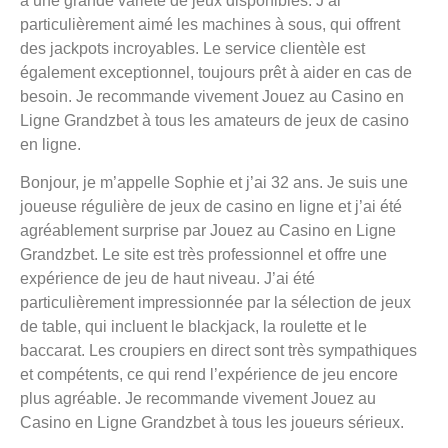
a une grande variété de jeux disponibles. J’ai
particulièrement aimé les machines à sous, qui offrent
des jackpots incroyables. Le service clientèle est
également exceptionnel, toujours prêt à aider en cas de
besoin. Je recommande vivement Jouez au Casino en
Ligne Grandzbet à tous les amateurs de jeux de casino
en ligne.
Bonjour, je m’appelle Sophie et j’ai 32 ans. Je suis une
joueuse régulière de jeux de casino en ligne et j’ai été
agréablement surprise par Jouez au Casino en Ligne
Grandzbet. Le site est très professionnel et offre une
expérience de jeu de haut niveau. J’ai été
particulièrement impressionnée par la sélection de jeux
de table, qui incluent le blackjack, la roulette et le
baccarat. Les croupiers en direct sont très sympathiques
et compétents, ce qui rend l’expérience de jeu encore
plus agréable. Je recommande vivement Jouez au
Casino en Ligne Grandzbet à tous les joueurs sérieux.