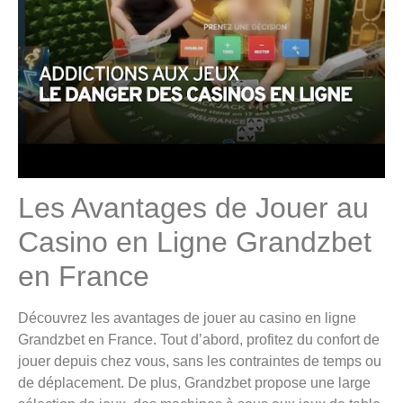
Les Avantages de Jouer au
Casino en Ligne Grandzbet
en France
Découvrez les avantages de jouer au casino en ligne
Grandzbet en France. Tout d’abord, profitez du confort de
jouer depuis chez vous, sans les contraintes de temps ou
de déplacement. De plus, Grandzbet propose une large