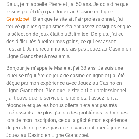
Salut, je m’appelle Pierre et j’ai 50 ans. Je dois dire que
je suis plutôt déçu par Jouez au Casino en Ligne
Grandzbet
. Bien que le site ait l’air professionnel, j’ai
trouvé que les graphismes étaient assez basiques et que
la sélection de jeux était plutôt limitée. De plus, j’ai eu
des difficultés à retirer mes gains, ce qui est assez
frustrant. Je ne recommanderais pas Jouez au Casino en
Ligne Grandzbet à mes amis.
Bonjour, je m’appelle Marie et j’ai 38 ans. Je suis une
joueuse régulière de jeux de casino en ligne et j’ai été
déçue par mon expérience avec Jouez au Casino en
Ligne Grandzbet. Bien que le site ait l’air professionnel,
j’ai trouvé que le service clientèle était assez lent à
répondre et que les bonus offerts n’étaient pas très
intéressants. De plus, j’ai eu des problèmes techniques
lors de mon inscription, ce qui a gâché mon expérience
de jeu. Je ne pense pas que je vais continuer à jouer sur
Jouez au Casino en Ligne Grandzbet.