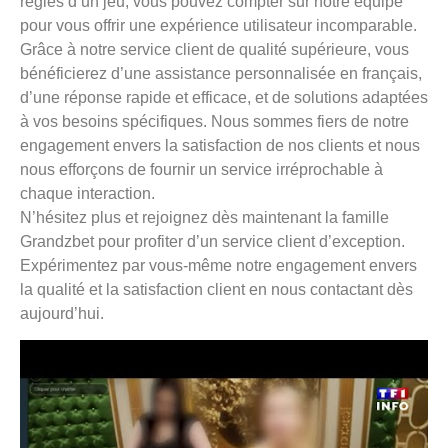
règles d’un jeu, vous pouvez compter sur notre équipe
pour vous offrir une expérience utilisateur incomparable.
Grâce à notre service client de qualité supérieure, vous
bénéficierez d’une assistance personnalisée en français,
d’une réponse rapide et efficace, et de solutions adaptées
à vos besoins spécifiques. Nous sommes fiers de notre
engagement envers la satisfaction de nos clients et nous
nous efforçons de fournir un service irréprochable à
chaque interaction.
N’hésitez plus et rejoignez dès maintenant la famille
Grandzbet pour profiter d’un service client d’exception.
Expérimentez par vous-même notre engagement envers
la qualité et la satisfaction client en nous contactant dès
aujourd’hui.