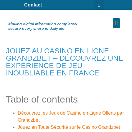
Contact
Making digital information completely
secure everywhere in daily life.
JOUEZ AU CASINO EN LIGNE
GRANDZBET – DÉCOUVREZ UNE
EXPÉRIENCE DE JEU
INOUBLIABLE EN FRANCE
Table of contents
Découvrez les Jeux de Casino en Ligne Offerts par
Grandzbet
Jouez en Toute Sécurité sur le Casino Grandzbet