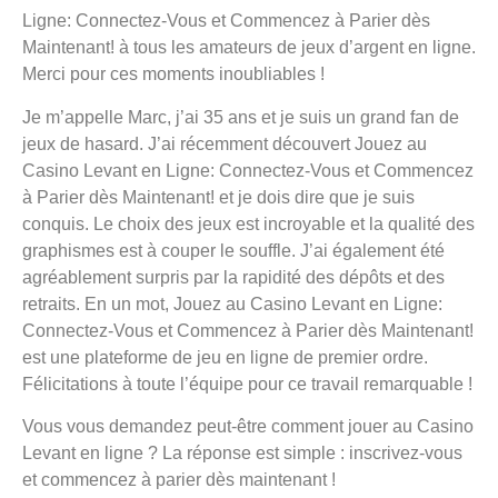
Ligne: Connectez-Vous et Commencez à Parier dès
Maintenant! à tous les amateurs de jeux d’argent en ligne.
Merci pour ces moments inoubliables !
Je m’appelle Marc, j’ai 35 ans et je suis un grand fan de
jeux de hasard. J’ai récemment découvert Jouez au
Casino Levant en Ligne: Connectez-Vous et Commencez
à Parier dès Maintenant! et je dois dire que je suis
conquis. Le choix des jeux est incroyable et la qualité des
graphismes est à couper le souffle. J’ai également été
agréablement surpris par la rapidité des dépôts et des
retraits. En un mot, Jouez au Casino Levant en Ligne:
Connectez-Vous et Commencez à Parier dès Maintenant!
est une plateforme de jeu en ligne de premier ordre.
Félicitations à toute l’équipe pour ce travail remarquable !
Vous vous demandez peut-être comment jouer au Casino
Levant en ligne ? La réponse est simple : inscrivez-vous
et commencez à parier dès maintenant !