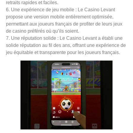
retraits rapides et faciles.
6. Une expérience de jeu mobile : Le Casino Levant
propose une version mobile entièrement optimisée,
permettant aux joueurs français de profiter de leurs jeux
de casino préférés où qu’ils soient.
7. Une réputation solide : Le Casino Levant a établi une
solide réputation au fil des ans, offrant une expérience de
jeu équitable et transparente pour les joueurs français.