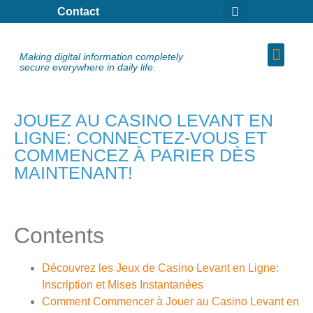
Contact
Making digital information completely
secure everywhere in daily life.
JOUEZ AU CASINO LEVANT EN
LIGNE: CONNECTEZ-VOUS ET
COMMENCEZ À PARIER DÈS
MAINTENANT!
Contents
Découvrez les Jeux de Casino Levant en Ligne:
Inscription et Mises Instantanées
Comment Commencer à Jouer au Casino Levant en