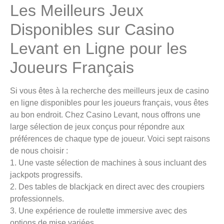
Les Meilleurs Jeux
Disponibles sur Casino
Levant en Ligne pour les
Joueurs Français
Si vous êtes à la recherche des meilleurs jeux de casino
en ligne disponibles pour les joueurs français, vous êtes
au bon endroit. Chez Casino Levant, nous offrons une
large sélection de jeux conçus pour répondre aux
préférences de chaque type de joueur. Voici sept raisons
de nous choisir :
1. Une vaste sélection de machines à sous incluant des
jackpots progressifs.
2. Des tables de blackjack en direct avec des croupiers
professionnels.
3. Une expérience de roulette immersive avec des
options de mise variées.