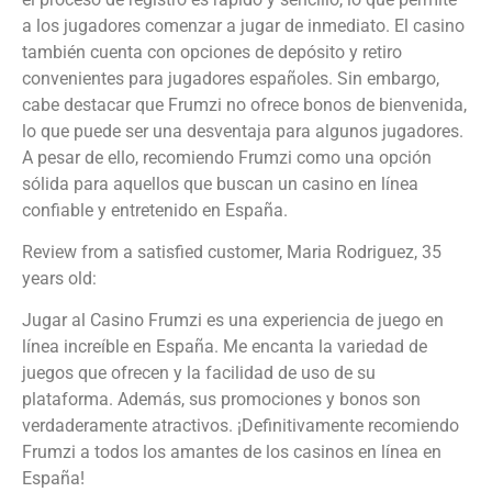
a los jugadores comenzar a jugar de inmediato. El casino
también cuenta con opciones de depósito y retiro
convenientes para jugadores españoles. Sin embargo,
cabe destacar que Frumzi no ofrece bonos de bienvenida,
lo que puede ser una desventaja para algunos jugadores.
A pesar de ello, recomiendo Frumzi como una opción
sólida para aquellos que buscan un casino en línea
confiable y entretenido en España.
Review from a satisfied customer, Maria Rodriguez, 35
years old:
Jugar al Casino Frumzi es una experiencia de juego en
línea increíble en España. Me encanta la variedad de
juegos que ofrecen y la facilidad de uso de su
plataforma. Además, sus promociones y bonos son
verdaderamente atractivos. ¡Definitivamente recomiendo
Frumzi a todos los amantes de los casinos en línea en
España!