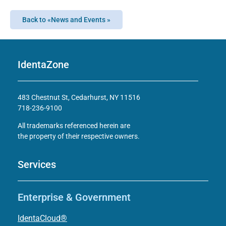
Back to «News and Events »
IdentaZone
483 Chestnut St, Cedarhurst, NY 11516
718-236-9100
All trademarks referenced herein are
the property of their respective owners.
Services
Enterprise & Government
IdentaCloud®