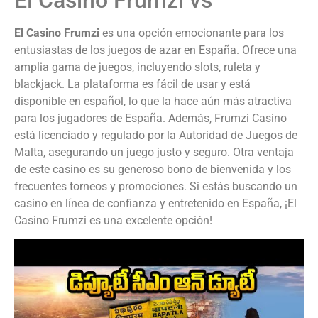
El Casino Frumzi
es una opción emocionante para los
entusiastas de los juegos de azar en España. Ofrece una
amplia gama de juegos, incluyendo slots, ruleta y
blackjack. La plataforma es fácil de usar y está
disponible en español, lo que la hace aún más atractiva
para los jugadores de España. Además, Frumzi Casino
está licenciado y regulado por la Autoridad de Juegos de
Malta, asegurando un juego justo y seguro. Otra ventaja
de este casino es su generoso bono de bienvenida y los
frecuentes torneos y promociones. Si estás buscando un
casino en línea de confianza y entretenido en España, ¡El
Casino Frumzi es una excelente opción!