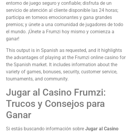
entorno de juego seguro y confiable; disfruta de un
servicio de atención al cliente disponible las 24 horas;
participa en torneos emocionantes y gana grandes
premios; y únete a una comunidad de jugadores de todo
el mundo. ¡Únete a Frumzi hoy mismo y comienza a
ganar!
This output is in Spanish as requested, and it highlights
the advantages of playing at the Frumzi online casino for
the Spanish market. It includes information about the
variety of games, bonuses, security, customer service,
tournaments, and community.
Jugar al Casino Frumzi:
Trucos y Consejos para
Ganar
Si estás buscando información sobre
Jugar al Casino