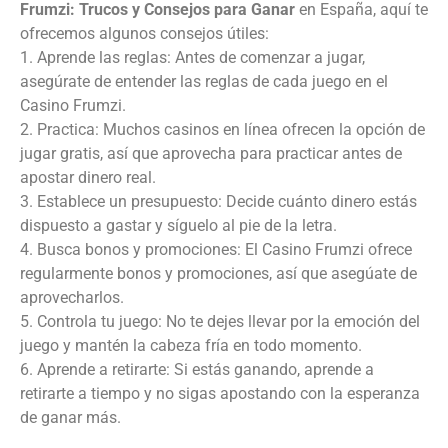
Frumzi: Trucos y Consejos para Ganar
en España, aquí te
ofrecemos algunos consejos útiles:
1. Aprende las reglas: Antes de comenzar a jugar,
asegúrate de entender las reglas de cada juego en el
Casino Frumzi.
2. Practica: Muchos casinos en línea ofrecen la opción de
jugar gratis, así que aprovecha para practicar antes de
apostar dinero real.
3. Establece un presupuesto: Decide cuánto dinero estás
dispuesto a gastar y síguelo al pie de la letra.
4. Busca bonos y promociones: El Casino Frumzi ofrece
regularmente bonos y promociones, así que asegúate de
aprovecharlos.
5. Controla tu juego: No te dejes llevar por la emoción del
juego y mantén la cabeza fría en todo momento.
6. Aprende a retirarte: Si estás ganando, aprende a
retirarte a tiempo y no sigas apostando con la esperanza
de ganar más.