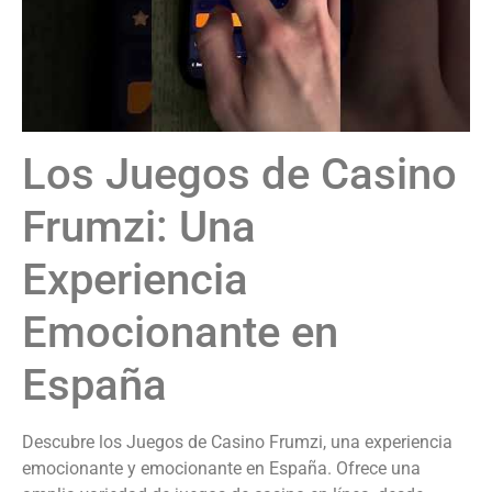
Los Juegos de Casino
Frumzi: Una
Experiencia
Emocionante en
España
Descubre los Juegos de Casino Frumzi, una experiencia
emocionante y emocionante en España. Ofrece una