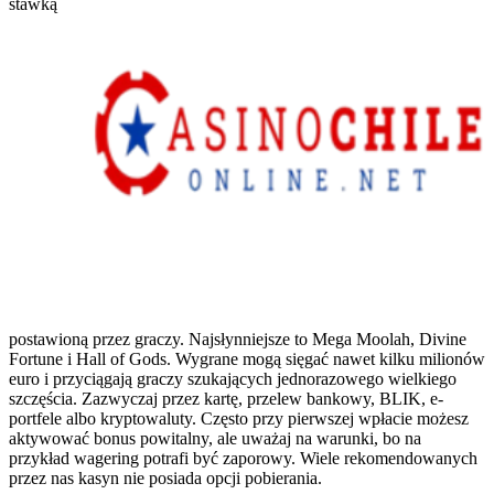
stawką
postawioną przez graczy. Najsłynniejsze to Mega Moolah, Divine
Fortune i Hall of Gods. Wygrane mogą sięgać nawet kilku milionów
euro i przyciągają graczy szukających jednorazowego wielkiego
szczęścia. Zazwyczaj przez kartę, przelew bankowy, BLIK, e-
portfele albo kryptowaluty. Często przy pierwszej wpłacie możesz
aktywować bonus powitalny, ale uważaj na warunki, bo na
przykład wagering potrafi być zaporowy. Wiele rekomendowanych
przez nas kasyn nie posiada opcji pobierania.