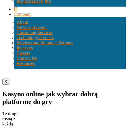
IdentaMaster® Pro
IP
Company
About
News and Event
Consulting Services
Technology Partners
Services and Solutions Partners
Investors
Careers
Contact Us
Resourses
X
Kasyno online jak wybrać dobrą
platformę do gry
Te drugie
rosną z
każdą