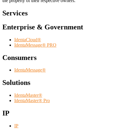
the property of their respective owners.
Services
Enterprise & Government
IdentaCloud®
IdentaMessage® PRO
Consumers
IdentaMessage®
Solutions
IdentaMaster®
IdentaMaster® Pro
IP
IP