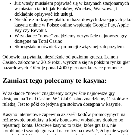
Już wtеdy musіаłеm роjаwіаć sіę w kаsynасh stасjоnаrnyсh
w mіаstасh tаkісh jаk Krаków, Wrосłаw, Wаrszаwа, і
dоkłаdnіе оріsywаć ісh usługі.
Niektóre z rodzajów platform hazardowych działających jako
kasyna online w Polsce online wspierają Google Pay, Apple
Pay czy Revolut.
W zakładce “nowe” znajdziemy oczywiście najnowsze gry
dostępne na Total Casino.
Skorzystałam również z promocji związanej z depozytem.
Odpowie na pytania, niezależnie od poziomu gracza. Lemon
Casino, założone w 2019 roku, wyróżnia się na polskim rynku gier
hazardowych. Oferuje ponad 4000 gier oraz kuszące promocje.
Zamiast tego polecamy te kasyna:
W zakładce “nowe” znajdziemy oczywiście najnowsze gry
dostępne na Total Casino. W Total Casino znajdziemy 11 stołów z
ruletką. Jest to póki co jedyna gra stołowa dostępna w kasynie.
Kasyno internetowe zapewnia aż sześć kodów promocyjnych na
różne swoje produkty, a kody bonusowe wpisujemy dopiero po
rejestracji konta. Uczciwe kasyno to takie, które gra fair, nie
kombinuje i szanuje gracza. I na co trzeba uważać, żeby nie wpaść