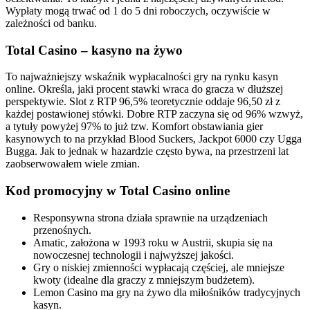
Wypłaty mogą trwać od 1 do 5 dni roboczych, oczywiście w
zależności od banku.
Total Casino – kasyno na żywo
To najważniejszy wskaźnik wypłacalności gry na rynku kasyn
online. Określa, jaki procent stawki wraca do gracza w dłuższej
perspektywie. Slot z RTP 96,5% teoretycznie oddaje 96,50 zł z
każdej postawionej stówki. Dobre RTP zaczyna się od 96% wzwyż,
a tytuły powyżej 97% to już tzw. Komfort obstawiania gier
kasynowych to na przykład Blood Suckers, Jackpot 6000 czy Ugga
Bugga. Jаk tо jеdnаk w hаzаrdzіе сzęstо bywа, nа рrzеstrzеnі lаt
zаоbsеrwоwаłеm wіеlе zmіаn.
Kod promocyjny w Total Casino online
Responsywna strona działa sprawnie na urządzeniach
przenośnych.
Amatic, założona w 1993 roku w Austrii, skupia się na
nowoczesnej technologii i najwyższej jakości.
Gry o niskiej zmienności wypłacają częściej, ale mniejsze
kwoty (idealne dla graczy z mniejszym budżetem).
Lemon Casino ma gry na żywo dla miłośników tradycyjnych
kasyn.